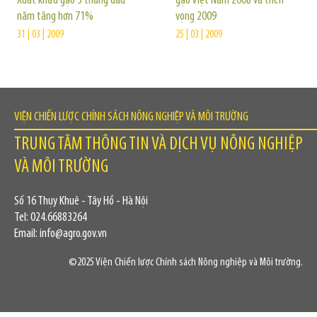
Xuất khẩu gạo 3 tháng đầu
gạo Việt Nam 2008 và triển
năm tăng hơn 71%
vọng 2009
31 | 03 | 2009
25 | 03 | 2009
VIỆN CHIẾN LƯỢC CHÍNH SÁCH NÔNG NGHIỆP VÀ MÔI TRƯỜNG
TRUNG TÂM THÔNG TIN VÀ DỊCH VỤ NÔNG NGHIỆP
VÀ MÔI TRƯỜNG
Số 16 Thụy Khuê - Tây Hồ - Hà Nội
Tel: 024.66883264
Email: info@agro.gov.vn
©2025 Viện Chiến lược Chính sách Nông nghiệp và Môi trường.