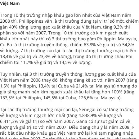
Việt Nam
Trong 10 thị trường nhập khẩu gạo lớn nhất của Việt Nam năm
2008 thì, Phillippines vẫn là thị trường đứng tại vị trí số một, chiếm
gần 40% tổng lượng gạo xuất khẩu của Việt Nam, tăng 9,3% thị
phần so với năm 2007. Trong 10 thị trường có kim ngạch xuất
khẩu lớn nhất này thì có 3 thị trường bao gồm Philippin, Malaysia,
Cu Ba là thị trường truyền thống, chiếm 63,8% về giá trị và 54,8%
về lượng. 7 thị trường còn lại là các thị trường thương mại (chiếm
18,4% về giá trị và 23,3% về lượng), trong đó thị trường châu Phi
chiếm tới 11,7% về giá trị và 14,5% về lượng.
Tuy nhiên, tại 3 thị trường truyền thống, lượng gạo xuất khẩu của
Việt Nam năm 2008 thay đổi không đáng kể so với năm 2007 (tăng
1,5% tại Philippin, 13,4% tại Cuba và 21,4% tại Malaysia) nhưng do
giá tăng mạnh nên kim ngạch xuất khẩu lại tăng hơn 100% (tăng
133,5% tại Philippin, 145,5% tại Cuba, 126,6% tại Malaysia).
Tại các thị trường thương mại còn lại, Senegal có sự tăng trưởng
về lượng và kim ngạch lớn nhất (tăng 4.848,9% về lượng và
6.411,3% về giá trị) so với năm 2007. Gana có sự sụt giảm cả về
lượng và giá trị so với năm 2007. Điều đáng chú ý là năm 2008, I-
rắc bắt đầu nhập khẩu gạo Việt Nam trở lại khi tạm ngừng nhập
khẩu vào năm 2007. Trước đây, I-rắc cũng được coi là 1 thị trường