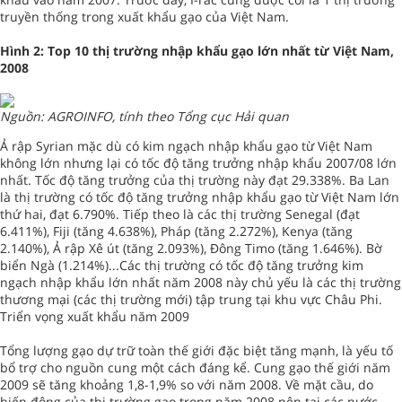
truyền thống trong xuất khẩu gạo của Việt Nam.
Hình 2: Top 10 thị trường nhập khẩu gạo lớn nhất từ Việt Nam,
2008
Nguồn: AGROINFO, tính theo Tổng cục Hải quan
Ả rập Syrian mặc dù có kim ngạch nhập khẩu gạo từ Việt Nam
không lớn nhưng lại có tốc độ tăng trưởng nhập khẩu 2007/08 lớn
nhất. Tốc độ tăng trưởng của thị trường này đạt 29.338%. Ba Lan
là thị trường có tốc độ tăng trưởng nhập khẩu gạo từ Việt Nam lớn
thứ hai, đạt 6.790%. Tiếp theo là các thị trường Senegal (đạt
6.411%), Fiji (tăng 4.638%), Pháp (tăng 2.272%), Kenya (tăng
2.140%), Ả rập Xê út (tăng 2.093%), Đông Timo (tăng 1.646%). Bờ
biển Ngà (1.214%)...Các thị trường có tốc độ tăng trưởng kim
ngạch nhập khẩu lớn nhất năm 2008 này chủ yếu là các thị trường
thương mại (các thị trường mới) tập trung tại khu vực Châu Phi.
Triển vọng xuất khẩu năm 2009
Tổng lượng gạo dự trữ toàn thế giới đặc biệt tăng mạnh, là yếu tố
bổ trợ cho nguồn cung một cách đáng kể. Cung gạo thế giới năm
2009 sẽ tăng khoảng 1,8-1,9% so với năm 2008. Về mặt cầu, do
biến động của thị trường gạo trong năm 2008 nên tại các nước