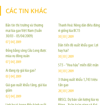
CÁC TIN KHÁC
TIN KHÁC
Bản tin thị trường và thương
Thanh Hoá: Nông dân điêu đứng
mại lúa gạo Việt Nam (tuần
vì giống lúa BC15
30/03 - 05/04/2009)
30 | 03 | 2009
07 | 04 | 2009
Dãn tiến độ xuất khẩu gạo: Lợi
Ðồng bằng sông Cửu Long được
hay hại?
mùa vụ đông xuân
30 | 03 | 2009
07 | 04 | 2009
ST5 - “Hoa hậu” miền đất mặn
Ai đang ép giá lúa gạo?
30 | 03 | 2009
03 | 04 | 2009
3 tháng xuất khẩu 1,743 triệu
Giá gạo xuất khẩu tăng, giá lúa
tấn gạo
giảm
28 | 03 | 2009
02 | 04 | 2009
ĐBSCL: Dự báo sản lượng lúa vụ