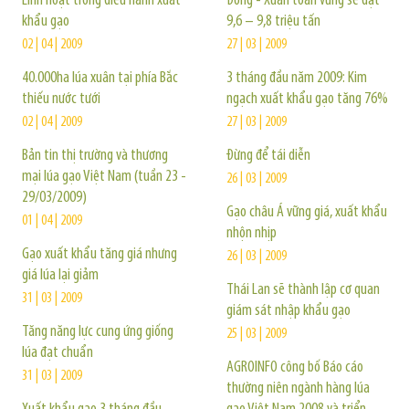
Linh hoạt trong điều hành xuất
Đông - Xuân toàn vùng sẽ đạt
khẩu gạo
9,6 – 9,8 triệu tấn
02 | 04 | 2009
27 | 03 | 2009
40.000ha lúa xuân tại phía Bắc
3 tháng đầu năm 2009: Kim
thiếu nước tưới
ngạch xuất khẩu gạo tăng 76%
02 | 04 | 2009
27 | 03 | 2009
Bản tin thị trường và thương
Đừng để tái diễn
mại lúa gạo Việt Nam (tuần 23 -
26 | 03 | 2009
29/03/2009)
Gạo châu Á vững giá, xuất khẩu
01 | 04 | 2009
nhộn nhịp
Gạo xuất khẩu tăng giá nhưng
26 | 03 | 2009
giá lúa lại giảm
Thái Lan sẽ thành lập cơ quan
31 | 03 | 2009
giám sát nhập khẩu gạo
Tăng năng lực cung ứng giống
25 | 03 | 2009
lúa đạt chuẩn
AGROINFO công bố Báo cáo
31 | 03 | 2009
thường niên ngành hàng lúa