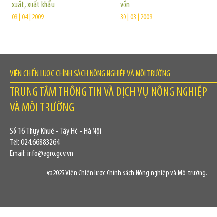
xuất, xuất khẩu
vốn
09 | 04 | 2009
30 | 03 | 2009
VIỆN CHIẾN LƯỢC CHÍNH SÁCH NÔNG NGHIỆP VÀ MÔI TRƯỜNG
TRUNG TÂM THÔNG TIN VÀ DỊCH VỤ NÔNG NGHIỆP
VÀ MÔI TRƯỜNG
Số 16 Thụy Khuê - Tây Hồ - Hà Nội
Tel: 024.66883264
Email: info@agro.gov.vn
©2025 Viện Chiến lược Chính sách Nông nghiệp và Môi trường.