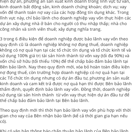
hiện dự án, phương án sản xuất kinh doanh trong lĩnh vực tư vấn,
kinh doanh bất động sản, kinh doanh chứng khoán; dịch vụ; vay
vốn để thanh toán nợ vay của các hợp đồng tín dụng khác. Trong
lĩnh vực này, chỉ bảo lãnh cho doanh nghiệp vay vốn thực hiện các
dự án xây dựng nhà ở bán cho người có thu nhập thấp; nhà cho
công nhân và sinh viên thuê; xây dựng nghĩa trang.
3 trong 6 điều kiện để doanh nghiệp được bảo lãnh vay vốn theo
quy định cũ là doanh nghiệp không nợ đọng thuế, doanh nghiệp
không có nợ quá hạn tại các tổ chức tín dụng và tổ chức kinh tế và
sử dụng 100% giá trị tài sản hình thành từ vốn vay (tối đa 90%) và
vốn chủ sở hữu (tối thiểu 10%) để thế chấp bảo đảm bảo lãnh tại
Bên bảo lãnh. Nay theo quy định mới, xóa bỏ hoàn toàn điều kiện
nợ đọng thuế, còn trường hợp doanh nghiệp có nợ quá hạn tại
các Tổ chức tín dụng nhưng có dự án đầu tư, phương án sản xuất
kinh doanh và cam kết trả được nợ quá hạn thì được Bên bảo lãnh
thẩm định, quyết định bảo lãnh vay vốn. Đồng thời, doanh nghiệp
sử dụng tài sản hình thành từ vốn vay thực hiện dự án đầu tư để
thế chấp bảo đảm bảo lãnh tại Bên bảo lãnh.
Theo quy định mới thì thời hạn bảo lãnh vay vốn phù hợp với thời
gian cho vay của Bên nhận bảo lãnh (kể cả thời gian gia hạn nếu
có).
Khi có văn bản thông báo chấp thuận bảo lãnh của Bên bảo lãnh.