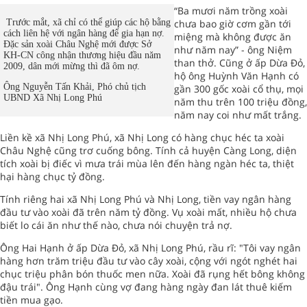
“Ba mươi năm trồng xoài
Trước mắt, xã chỉ có thể giúp các hộ bằng
chưa bao giờ cơm gần tới
cách liên hệ với ngân hàng để gia hạn nợ.
miệng mà không được ăn
Đặc sản xoài Châu Nghệ mới được Sở
như năm nay” - ông Niệm
KH-CN công nhận thương hiệu đầu năm
than thở. Cũng ở ấp Dừa Đỏ,
2009, dân mới mừng thì đã ôm nợ.
hộ ông Huỳnh Văn Hạnh có
Ông Nguyễn Tấn Khải,
Phó chủ tịch
gần 300 gốc xoài cổ thụ, mọi
UBND Xã Nhị Long Phú
năm thu trên 100 triệu đồng,
năm nay coi như mất trắng.
Liền kề xã Nhị Long Phú, xã Nhị Long có hàng chục héc ta xoài
Châu Nghệ cũng trơ cuống bông. Tính cả huyện Càng Long, diện
tích xoài bị điếc vì mưa trái mùa lên đến hàng ngàn héc ta, thiệt
hại hàng chục tỷ đồng.
Tính riêng hai xã Nhị Long Phú và Nhị Long, tiền vay ngân hàng
đầu tư vào xoài đã trên năm tỷ đồng. Vụ xoài mất, nhiều hộ chưa
biết lo cái ăn như thế nào, chưa nói chuyện trả nợ.
Ông Hai Hạnh ở ấp Dừa Đỏ, xã Nhị Long Phú, rầu rĩ: "Tôi vay ngân
hàng hơn trăm triệu đầu tư vào cây xoài, cộng với ngót nghét hai
chục triệu phân bón thuốc men nữa. Xoài đã rụng hết bông không
đậu trái". Ông Hạnh cùng vợ đang hàng ngày đan lát thuê kiếm
tiền mua gạo.