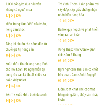
1.000 đồng/kg dưa hấu vẫn
Trà Vinh: Thêm 1 sản phẩm trái
không có người mua
cây được cấp giấy chứng nhận
nhãn hiệu hàng hóa
17 | 04 | 2009
10 | 04 | 2009
Miền Trung: Dưa “dội” cửa khẩu,
nông dân khóc
Hà Nội quy hoạch và phát triển
vùng rau an toàn
17 | 04 | 2009
10 | 04 | 2009
Tăng lợi nhuận cho nông dân từ
chuỗi giá trị nông sản
Đồng Tháp: Nhà vườn lo quýt
chín sớm 2 tháng
16 | 04 | 2009
08 | 04 | 2009
Xuất khẩu thanh long sang lãnh
thổ Đài Loan: Đề nghị miễn áp
Nghi ngờ cam Thái Lan có chất
dụng rào cản kỹ thuật chiếu xạ
bảo quản: Cam sành tăng giá
hoặc xử lý nhiệt
03 | 04 | 2009
15 | 04 | 2009
Kiểm soát chặt chẽ các mặt
Bến Tre xuất khẩu bưởi da xanh
hàng nông, lâm, thủy sản nhập
khẩu
14 | 04 | 2009