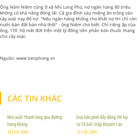
Ông Năm Niệm cũng ở xã Nhị Long Phú, nợ ngân hàng 80 triệu
không có khả năng đóng lãi. Cả gia đình sáu miệng ăn trông vào
cây xoài nay đổ nợ. "Nếu ngân hàng không cho khất nợ thì chỉ còn
nước bán đất bán nhà thôi" - ông Niệm cho biết. Chỉ riêng ấp của
ông, 170 hộ mất đứt trên một tỷ đồng tiền phân bón thuốc thang
cho cây xoài.
Nguồn: www.tienphong.vn
CÁC TIN KHÁC
TIN KHÁC
Nên xuất thanh long qua đường
Dưa hấu phơi đầy đồng: Hệ lụy
hàng không
từ SX bất chấp khuyến cáo
20 | 04 | 2009
10 | 04 | 2009