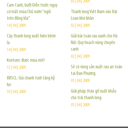
03 | 04 | 2009
Cam Canh, bưởi Diễn trước nguy
cơ mất mùa:Chủ vườn “ngồi
Thanh long Việt Nam vào Đài
trên đống lửa”
Loan khó khăn
14 | 04 | 2009
02 | 04 | 2009
Cây thanh long xuất hiện bệnh
Giải bài toán rau xanh cho Hà
lạ
Nội: Quy hoạch vùng chuyên
canh
14 | 04 | 2009
02 | 04 | 2009
Kontum: được mùa mít!
Sẽ có vùng sản xuất rau an toàn
13 | 04 | 2009
tại Đan Phượng
ĐBSCL: Giá chanh tươi tăng kỷ
01 | 04 | 2009
lục
Giải pháp tháo gỡ xuất khẩu
10 | 04 | 2009
cho trái thanh long
01 | 04 | 2009