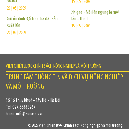
50404
15 | 05 | 2009
20 | 05 | 2009
XK gạo - Mỗi lần ngưng là một
Giữ ổn định 3,6 triệu ha đất sản
lần... thiệt
xuất lúa
15 | 05 | 2009
20 | 05 | 2009
VIỆN CHIẾN LƯỢC CHÍNH SÁCH NÔNG NGHIỆP VÀ MÔI TRƯỜNG
TRUNG TÂM THÔNG TIN VÀ DỊCH VỤ NÔNG NGHIỆP
VÀ MÔI TRƯỜNG
Số 16 Thụy Khuê - Tây Hồ - Hà Nội
Tel: 024.66883264
Email: info@agro.gov.vn
©2025 Viện Chiến lược Chính sách Nông nghiệp và Môi trường.