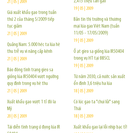
2,415 triệu tấn gạo
21 | 05 | 2009
19 | 05 | 2009
Giá xuất khẩu gạo trong tuần
thứ 2 của tháng 5/2009 tiếp
Bản tin thị trường và thương
tục giảm
mại lúa gạo Việt Nam (tuần
11/05 - 17/05/2009)
21 | 05 | 2009
19 | 05 | 2009
Quảng Nam: 5.000 héc ta lúa hè
thu trễ vụ vì nâng cấp kênh
Ồ ạt gieo sạ giống lúa IR50404
trong vụ HT tại ĐBSCL
21 | 05 | 2009
19 | 05 | 2009
Báo động tình trạng gieo sạ
giống lúa IR50404 vượt ngưỡng
Từ năm 2030, cả nước sản xuất
quy định trong vụ hè thu
ổn định 3,6 triệu ha lúa
21 | 05 | 2009
18 | 05 | 2009
Xuất khẩu gạo vượt 1 tỉ đô la
Có lúc gạo ta "chui lủi" sang
Mỹ
Thái
20 | 05 | 2009
18 | 05 | 2009
Tái diễn tình trạng ứ đọng lúa IR
Xuất khẩu gạo lại lỗi nhịp bạc tỉ!