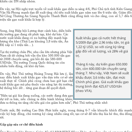
khiến các DN nhấp nhỏm.
Do vậy, tại Hội nghị trực tuyến về xuất khẩu gạo diễn ra sáng 4/6, Phó Chủ tịch tỉnh Kiên Giang
Văn Hà Phong mạnh dạn đề xuất tăng chỉ tiêu xuất khẩu gạo năm nay lên 6 triệu tấn. Giám đốc
Sở Công Thương An Giang Nguyễn Thanh Bình cũng đồng tình và cho rằng, con số 5,7 đến 6
triệu tấn gạo xuất khẩu là hợp lý.
Song, ông Hiệp hội Lương thực cảnh báo, diễn biến
thị trường gạo đang rất phức tạp, khó dự báo. Các
Xuất khẩu gạo cả nước hết tháng
nước xuất khẩu đang có xu hướng đẩy mạnh bán
lượng tồn kho (Thái Lan khoảng 3,8 triệu tấn, Ấn
5/2009 đạt gần 2,96 triệu tấn, trị giá
Độ xấp xỉ 1 triệu tấn... ).
1,22 tỷ USD, so với cùng kỳ tăng
gấp đôi về số lượng, và 28% về giá
Tại thị trường châu Phi, nhu cầu lớn nhưng phía Việt
trị.
Nam rất dè chừng bởi vẫn tồn kho 500.000 tấn gạo
từ 2008 chuyển sang, giá hồi đó tận 580-600
USD/tấn. Thị trường Trung Quốc thông tin còn
Tháng 6 này, dự kiến giao 650.000
nhiều biến động, rất khó dự báo.
tấn, còn 600.000 tấn chuyển sang
tháng 7. Như vậy, Việt Nam sẽ xuất
Do vậy, Phó Thủ tướng Hoàng Trung Hải lưu ý, lâu
khẩu được 3,6 triệu tấn, đạt mức
nay điều hành xuất khẩu gạo vẫn dựa trên cơ sở sản
xuất thực tế. Chính phủ cũng chưa bao giờ hạn chế
Chính phủ giao. Giá xuất khẩu gạo
xuất khẩu gạo mà phụ thuộc vào năng lực thị trường,
trung bình đạt 425,67 USD/tấn
hệ thống bốc dỡ... từng giai đoạn để quyết định.
(theo VFA).
"Hiện tại giá lúa đang xuống, các nước đang đưa gạo
dự trữ ra bán, nếu chúng ta điều hành không khéo,
đưa ra thông tin tăng chỉ tiêu giá còn giảm hơn nữa", Phó Thủ tướng nhắc nhở.
Trước mắt, Bộ trưởng Cao Đức Phát kiến nghị, trong tháng 6-7 vẫn khuyến khích đẩy mạnh
việc ký hợp đồng, chủ trương ký càng nhiều càng tốt, tạo cơ sở để tiêu thụ lúa hè thu, thu đông
tới.
Gấp gáp sửa cơ chế điều hành