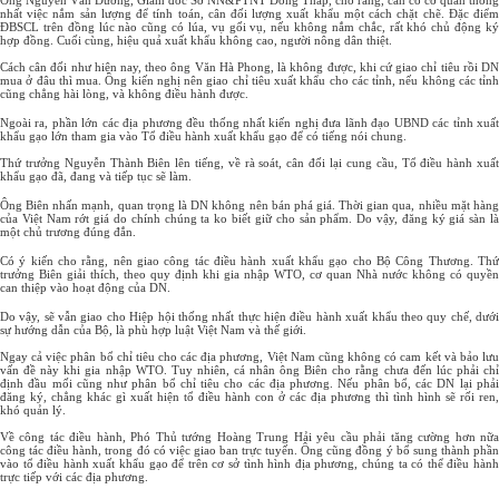
Ông Nguyễn Văn Dương, Giám đốc Sở NN&PTNT Đồng Tháp, cho rằng, cần có cơ quan thống
nhất việc nắm sản lượng để tính toán, cân đối lượng xuất khẩu một cách chặt chẽ. Đặc điểm
ĐBSCL trên đồng lúc nào cũng có lúa, vụ gối vụ, nếu không nắm chắc, rất khó chủ động ký
hợp đồng. Cuối cùng, hiệu quả xuất khẩu không cao, người nông dân thiệt.
Cách cân đối như hiện nay, theo ông Văn Hà Phong, là không được, khi cứ giao chỉ tiêu rồi DN
mua ở đâu thì mua. Ông kiến nghị nên giao chỉ tiêu xuất khẩu cho các tỉnh, nếu không các tỉnh
cũng chẳng hài lòng, và không điều hành được.
Ngoài ra, phần lớn các địa phương đều thống nhất kiến nghị đưa lãnh đạo UBND các tỉnh xuất
khẩu gạo lớn tham gia vào Tổ điều hành xuất khẩu gạo để có tiếng nói chung.
Thứ trưởng Nguyễn Thành Biên lên tiếng, về rà soát, cân đối lại cung cầu, Tổ điều hành xuất
khẩu gạo đã, đang và tiếp tục sẽ làm.
Ông Biên nhấn mạnh, quan trọng là DN không nên bán phá giá. Thời gian qua, nhiều mặt hàng
của Việt Nam rớt giá do chính chúng ta ko biết giữ cho sản phẩm. Do vậy, đăng ký giá sàn là
một chủ trương đúng đắn.
Có ý kiến cho rằng, nên giao công tác điều hành xuất khẩu gạo cho Bộ Công Thương. Thứ
trưởng Biên giải thích, theo quy định khi gia nhập WTO, cơ quan Nhà nước không có quyền
can thiệp vào hoạt động của DN.
Do vậy, sẽ vẫn giao cho Hiệp hội thống nhất thực hiện điều hành xuất khẩu theo quy chế, dưới
sự hướng dẫn của Bộ, là phù hợp luật Việt Nam và thế giới.
Ngay cả việc phân bổ chỉ tiêu cho các địa phương, Việt Nam cũng không có cam kết và bảo lưu
vấn đề này khi gia nhập WTO. Tuy nhiên, cá nhân ông Biên cho rằng chưa đến lúc phải chỉ
định đầu mối cũng như phân bổ chỉ tiêu cho các địa phương. Nếu phân bổ, các DN lại phải
đăng ký, chẳng khác gì xuất hiện tổ điều hành con ở các địa phương thì tình hình sẽ rối ren,
khó quản lý.
Về công tác điều hành, Phó Thủ tướng Hoàng Trung Hải yêu cầu phải tăng cường hơn nữa
công tác điều hành, trong đó có việc giao ban trực tuyến. Ông cũng đồng ý bổ sung thành phần
vào tổ điều hành xuất khẩu gạo để trên cơ sở tình hình địa phương, chúng ta có thể điều hành
trực tiếp với các địa phương.