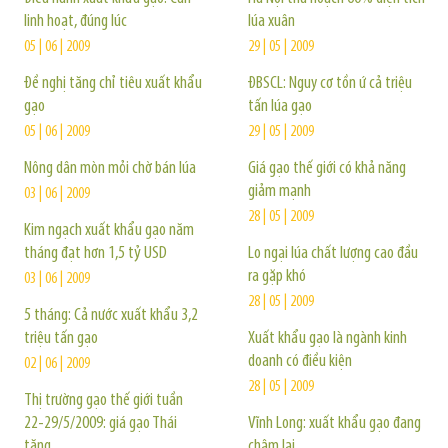
linh hoạt, đúng lúc
lúa xuân
05 | 06 | 2009
29 | 05 | 2009
Đề nghị tăng chỉ tiêu xuất khẩu
ĐBSCL: Nguy cơ tồn ứ cả triệu
gạo
tấn lúa gạo
05 | 06 | 2009
29 | 05 | 2009
Nông dân mòn mỏi chờ bán lúa
Giá gạo thế giới có khả năng
giảm mạnh
03 | 06 | 2009
28 | 05 | 2009
Kim ngạch xuất khẩu gạo năm
tháng đạt hơn 1,5 tỷ USD
Lo ngại lúa chất lượng cao đầu
ra gặp khó
03 | 06 | 2009
28 | 05 | 2009
5 tháng: Cả nước xuất khẩu 3,2
triệu tấn gạo
Xuất khẩu gạo là ngành kinh
doanh có điều kiện
02 | 06 | 2009
28 | 05 | 2009
Thị trường gạo thế giới tuần
22-29/5/2009: giá gạo Thái
Vĩnh Long: xuất khẩu gạo đang
tăng
chậm lại