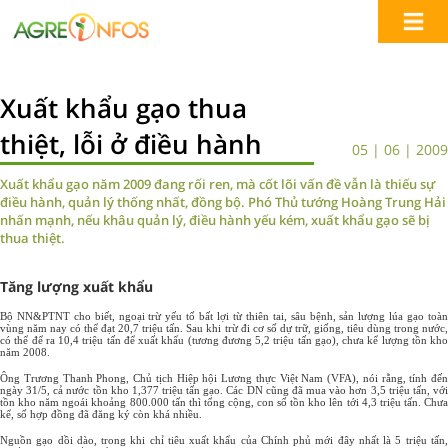
Xuất khẩu gạo thua
thiệt, lỗi ở điều hành
05 | 06 | 2009
Xuất khẩu gạo năm 2009 đang rối ren, mà cốt lõi vấn đề vẫn là thiếu sự
điều hành, quản lý thống nhất, đồng bộ. Phó Thủ tướng Hoàng Trung Hải
nhấn mạnh, nếu khâu quản lý, điều hành yếu kém, xuất khẩu gạo sẽ bị
thua thiệt.
Tăng lượng xuất khẩu
Bộ NN&PTNT cho biết, ngoại trừ yếu tố bất lợi từ thiên tai, sâu bệnh, sản lượng lúa gạo toàn
vùng năm nay có thể đạt 20,7 triệu tấn. Sau khi trừ đi cơ số dự trữ, giống, tiêu dùng trong nước,
có thể để ra 10,4 triệu tấn để xuất khẩu (tương đương 5,2 triệu tấn gạo), chưa kể lượng tồn kho
năm 2008.
Ông Trương Thanh Phong, Chủ tịch Hiệp hội Lương thực Việt Nam (VFA), nói rằng, tính đến
ngày 31/5, cả nước tồn kho 1,377 triệu tấn gạo. Các DN cũng đã mua vào hơn 3,5 triệu tấn, với
tồn kho năm ngoái khoảng 800.000 tấn thì tổng cộng, con số tồn kho lên tới 4,3 triệu tấn.
Chưa
kể, số hợp đồng đã đăng ký còn khá nhiều.
Nguồn gạo dồi dào, trong khi chỉ tiêu xuất khẩu của Chính phủ mới đây nhất là 5 triệu tấn,