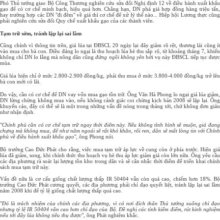
Phó Thủ tướng giao Bộ Công Thương nghiên cứu sửa đổi Nghị định 12 về điều hành xuất khẩu
gạo để có cơ chế minh bạch, hiệu quả hơn. Chẳng hạn, DN phá giá hợp đồng hàng triệu tấn,
hay trường hợp các DN "đi đêm" về giá thì cơ chế để xử lý thế nào... Hiệp hội Lương thực cũng
phải nghiên cứu sửa đổi Quy chế xuất khẩu gạo của các thành viên.
Tạm trữ sớm, tránh lặp lại sai lầm
Cũng chính vì thông tin trên, giá lúa tại ĐBSCL 20 ngày lại đây giảm rõ rệt, thương lái cũng ít
vào mua cho bà con. Điều đáng lo ngại là thu hoạch lúa hè thu sắp rộ, từ khoảng tháng 7, khiến
không chỉ DN lo lắng mà nông dân cũng
đứng ngồi không yên
bởi vụ này ĐBSCL tiếp tục đượ
mùa.
Giá lúa hiện chỉ ở mức 2.800-2.900 đồng/kg, phải thu mua ở mức 3.800-4.000 đồng/kg trở lên
bà con mới có lãi.
Do vậy, cần có cơ chế để DN vay vốn mua gạo tồn trữ. Ông Văn Hà Phong lo ngại giá lúa giảm,
DN lừng chừng không mua vào, nếu không cảnh giác coi chừng kịch bản 2008 sẽ lặp lại. Ông
khuyến cáo, đây có thể sẽ là một trong những vấn đề nóng trong tháng tới, chứ không đơn giản
như nhận định.
"
Chính phủ cần có cơ chế tạm trữ ngay thời điểm này. Nếu không tình hình sẽ muộn, giá đang
chựng mà không mua, để như năm ngoái sẽ rất khó khăn, rối ren, dân sẽ mất lòng tin với Chính
phủ về điều hành xuất khẩu gạo
", ông Phong nói.
Bộ trưởng Cao Đức Phát cho rằng, việc mua tạm trữ áp lực về cung còn ở phía trước. Hiện giá
lúa đã giảm, song, khi chính thức thu hoạch vụ hè thu áp lực giảm giá còn lớn nữa. Ông yêu cầu
các địa phương rà soát lại lượng tồn kho trong dân và sẽ cân nhắc thời điểm để triển khai chính
sách mua tạm trữ này.
Vấn đề nữa là cơ cấu giống chất lượng thấp IR 50404 vẫn còn quá cao, chiếm hơn 18%. Bộ
trưởng Cao Đức Phát cương quyết, các địa phương phải chỉ đạo quyết liệt, tránh lặp lại sai lầm
năm 2008 khi để tỷ lệ giống chất lượng thấp quá cao.
"
Đó là trách nhiệm của chính các địa phương, vì có nơi đích thân Thủ tướng xuống chỉ đạo
nhưng tỷ lệ IR 50404 vẫn cao hơn chỉ đạo của Bộ. Đề nghị các tỉnh kiểm điểm, rút kinh nghiệm
nếu tới đây lúa không tiêu thụ được
", ông Phát nghiêm khắc.