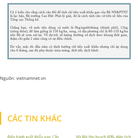
Có ý kiến cho rằng cách cân đối để tính chỉ tiêu xuất khẩu gạo của Bộ NN&PTNT
là lạc hậu, Bộ trưởng Cao Đức Phát lý giải, đó là cách tính căn cứ trên số liệu của
Tổng cục Thống kê.
Chẳng hạn, về mức tiêu dùng cả nước là 9kg/người/tháng (thành phố), 11kg
(nông thôn); để làm giống là 150 kg/ha, song, có địa phương chỉ là 80-110 kg/ha
nên Bộ sẽ xem xét lại. Về dự trữ, số lượng thường xê dịch theo khung thời gian,
thậm chí giữa 2 năm cũng có sự điều chỉnh.
Do vậy, mặc dù đầu năm có định hướng chỉ tiêu xuất khẩu nhưng chỉ áp dụng
cho 6 tháng, sau đó phụ thuộc mùa màng, thời tiết, dịch bệnh.
Nguồn: vietnamnet.vn
CÁC TIN KHÁC
TIN KHÁC
Điều hành xuất khẩu gạo: Cần
Hà Nội thu hoạch 60% diện tích