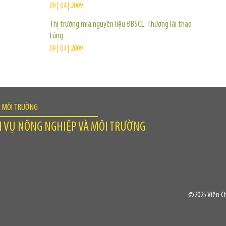
09 | 04 | 2009
Thị trường mía nguyên liệu ĐBSCL: Thương lái thao
túng
09 | 04 | 2009
À MÔI TRƯỜNG
H VỤ NÔNG NGHIỆP VÀ MÔI TRƯỜNG
©2025 Viện Ch