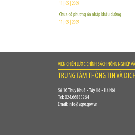
11 | 05 | 2009
Chưa có phương án nhập khẩu đường
11 | 05 | 2009
VIỆN CHIẾN LƯỢC CHÍNH SÁCH NÔNG NGHIỆP V
TRUNG TÂM THÔNG TIN VÀ DỊC
Số 16 Thụy Khuê - Tây Hồ - Hà Nội
Tel: 024.66883264
Email: info@agro.gov.vn