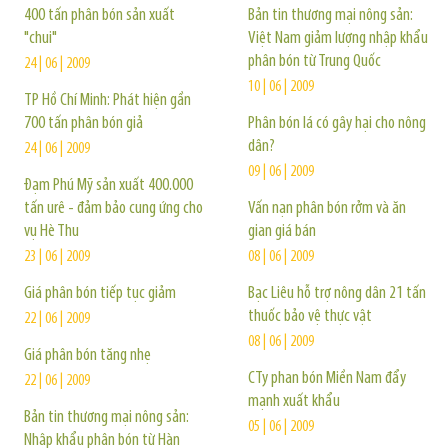
400 tấn phân bón sản xuất
Bản tin thương mại nông sản:
"chui"
Việt Nam giảm lượng nhập khẩu
phân bón từ Trung Quốc
24 | 06 | 2009
10 | 06 | 2009
TP Hồ Chí Minh: Phát hiện gần
700 tấn phân bón giả
Phân bón lá có gây hại cho nông
dân?
24 | 06 | 2009
09 | 06 | 2009
Đạm Phú Mỹ sản xuất 400.000
tấn urê - đảm bảo cung ứng cho
Vấn nạn phân bón rởm và ăn
vụ Hè Thu
gian giá bán
23 | 06 | 2009
08 | 06 | 2009
Giá phân bón tiếp tục giảm
Bạc Liêu hỗ trợ nông dân 21 tấn
thuốc bảo vệ thực vật
22 | 06 | 2009
08 | 06 | 2009
Giá phân bón tăng nhẹ
CTy phan bón Miền Nam đẩy
22 | 06 | 2009
mạnh xuất khẩu
Bản tin thương mại nông sản:
05 | 06 | 2009
Nhập khẩu phân bón từ Hàn