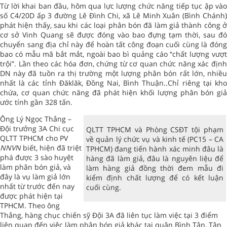
Từ lời khai ban đầu, hôm qua lực lượng chức năng tiếp tục ập vào
số C4/20D ấp 3 đường Lê Đình Chi, xã Lê Minh Xuân (Bình Chánh)
phát hiện thấy, sau khi các loại phân bón đã làm giả thành công ở
cơ sở Vinh Quang sẽ được đóng vào bao đựng tạm thời, sau đó
chuyển sang địa chỉ này để hoàn tất công đoạn cuối cùng là đóng
bao có mẫu mã bắt mắt, ngoài bao bì quảng cáo “chất lượng vượt
trội”. Lần theo các hóa đơn, chứng từ cơ quan chức năng xác định
DN này đã tuồn ra thị trường một lượng phân bón rất lớn, nhiều
nhất là các tỉnh Đăklăk, Đồng Nai, Bình Thuận..Chỉ riêng tại kho
chứa, cơ quan chức năng đã phát hiện khối lượng phân bón giả
ước tính gần 328 tấn.
Ông Lý Ngọc Thắng –
Đội trưởng 3A Chi cục
QLTT TPHCM và Phòng CSĐT tội phạm
QLTT TPHCM cho PV
về quản lý chức vụ và kinh tế (PC15 – CA
NNVN
biết, hiện đã triệt
TPHCM) đang tiến hành xác minh đâu là
phá được 3 sào huyệt
hàng đã làm giả, đâu là nguyên liệu để
làm phân bón giả, và
làm hàng giả đồng thời đem mẫu đi
đây là vụ làm giả lớn
kiểm định chất lượng để có kết luận
nhất từ trước đến nay
cuối cùng.
được phát hiện tại
TPHCM. Theo ông
Thắng, hàng chục chiến sỹ Đội 3A đã liên tục làm việc tại 3 điểm
liên quan đến việc làm phân bón giả khác tại quận Bình Tân, Tân