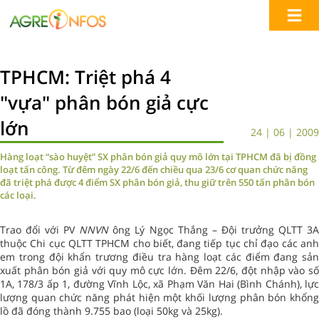
TPHCM: Triệt phá 4
"vựa" phân bón giả cực
lớn
24 | 06 | 2009
Hàng loạt “sào huyệt” SX phân bón giả quy mô lớn tại TPHCM đã bị đồng
loạt tấn công. Từ đêm ngày 22/6 đến chiều qua 23/6 cơ quan chức năng
đã triệt phá được 4 điểm SX phân bón giả, thu giữ trên 550 tấn phân bón
các loại.
Trao đổi với PV
NNVN
ông Lý Ngọc Thắng – Đội trưởng QLTT 3
thuộc Chi cục QLTT TPHCM cho biết, đang tiếp tục chỉ đạo các anh
em trong đội khẩn trương điều tra hàng loạt các điểm đang sản
xuất phân bón giả với quy mô cực lớn. Đêm 22/6, đột nhập vào số
1A, 178/3 ấp 1, đường Vĩnh Lộc, xã Phạm Văn Hai (Bình Chánh), lực
lượng quan chức năng phát hiện một khối lượng phân bón khổng
lồ đã đóng thành 9.755 bao (loại 50kg và 25kg).