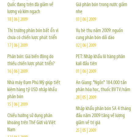
Quốc đang trên đà giảm về
Giá phân bón trong nước giảm
lượng và kim ngạch
nhẹ
18 | 06 | 2009
03 | 06 | 2009
Thị trường phân bón bất ổn vì
Vụ hè thu năm 2009: nguồn
chưa có chiến lược phát triển
cung phân bón dồi dào
17 | 06 | 2009
02 | 06 | 2009
Phân bón: Giá biến động do
PET: Nhập khẩu lô hàng phân
thiếu chiến lược phát triển?
kali đầu tiên
16 | 06 | 2009
01 | 06 | 2009
Nhà máy Đạm Phú Mỹ giúp tiết
An Giang: "Ngốn" 184.000 tấn
kiệm hàng tỷ USD nhập khẩu
phân hóa học, thuốc BVTV/năm
phân bón
28 | 05 | 2009
15 | 06 | 2009
Nhập khẩu phân bón SA 4 tháng
Chiều hướng sử dụng phân
đầu năm 2009 tăng về lượng
khoáng trên Thế Giới và Việt
giảm về trị giá
Nam
25 | 05 | 2009