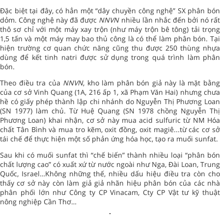
Đặc biệt tại đây, có hẳn một “dây chuyền công nghệ” SX phân bón
dỏm. Công nghệ này đã được
NNVN
nhiều lần nhắc đến bởi nó rấ
thô sơ chỉ với một máy xay trộn (như máy trộn bê tông) tải trọng
1,5 tấn và một máy may bao thủ công là có thể làm phân bón. Tại
hiện trường cơ quan chức năng cũng thu được 250 thùng nhựa
dùng để kết tinh natri được sử dụng trong quá trình làm phân
bón.
Theo điều tra của
NNVN
, kho làm phân bón giả này là mặt bằn
của cơ sở Vinh Quang (1A, 216 ấp 1, xã Phạm Văn Hai) nhưng chưa
hề có giấy phép thành lập chi nhánh do Nguyễn Thị Phương Loan
(SN 1977) làm chủ. Từ Huệ Quang (SN 1978 chồng Nguyễn Thị
Phương Loan) khai nhận, cơ sở này mua acid sulfuric từ NM Hóa
chất Tân Bình và mua tro kẽm, oxit đồng, oxit magiê...từ các cơ sở
tái chế để thực hiện một số phản ứng hóa học, tạo ra muối sunfat.
Sau khi có muối sunfat thì “chế biến” thành nhiều loại “phân bón
chất lượng cao” có xuất xứ từ nước ngoài như Nga, Đài Loan, Trung
Quốc, Israel…Không những thế, nhiều dấu hiệu điều tra còn cho
thấy cơ sở này còn làm giả giả nhãn hiệu phân bón của các nhà
phân phối lớn như Công ty CP Vinacam, Cty CP Vật tư kỹ thuật
nông nghiệp Cần Thơ…