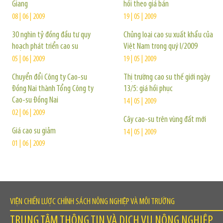
Giang
hồi theo giá bán
08 | 06 | 2009
19 | 05 | 2009
30 nghìn tỷ đồng đầu tư quy
Chủng loại cao su xuất khẩu của
hoạch phát triển cao su
Việt Nam trong quý I/2009
05 | 06 | 2009
19 | 05 | 2009
Chuyển đổi Công ty Cao-su
Thị trường cao su thế giới ngày
Ðồng Nai thành Tổng Công ty
13/5: giá hồi phục
Cao-su Ðồng Nai
14 | 05 | 2009
02 | 06 | 2009
Cây cao-su trên vùng đất mới
Giá cao su giảm
14 | 05 | 2009
01 | 06 | 2009
VIỆN CHIẾN LƯỢC CHÍNH SÁCH NÔNG NGHIỆP VÀ MÔI TRƯỜNG
TRUNG TÂM THÔNG TIN VÀ DỊCH VỤ NÔNG NGHIỆP