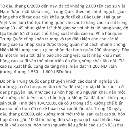
Từ đầu tháng 6/2009 đến nay, đã có khoảng 2.000 tấn cao su Việt
Nam được xuất khẩu sang Trung Quốc theo hệ chính ngạch, giao
hàng cho đối tác qua cửa khẩu quốc tế cầu Bắc Luân. Hải quan
Việt Nam làm thủ tục thông quan cho các lô hàng cao su chỉ trong
vòng 30 - 45 phút, giảm 1/3 thời gian so với nhiều lô hàng khác, để
tạo thuận lợi cho các chủ hàng xuất khẩu cao su. Phía hải quan
Trung Quốc cũng khẩn trương và tạo điều kiện cho cho các lô
hàng cao su nhập khẩu được thông quan một cách nhanh chóng.
Hiện khối lượng cao su giao nhận đạt bình quân 200 tấn/ngày. Đây
là một tín hiệu tốt, đảm bảo cho công việc xuất nhập khẩu mặt
hàng cao su đi vào thế phát triển ổn định, vững chắc lâu dài. Giá
cao su xuất khẩu cũng đã tăng nhẹ, hiện đạt 11.200 NDT/tấn
(tương đương 1.560 – 1.600 USD/tấn).
Do phía Trung Quốc đang khuyến khích các doanh nghiệp và
thương gia của họ quan tâm nhiều đến việc nhập khẩu cao su ở
dạng nguyên liệu như cao su hỗn hợp, mủ nguyên khai, nên một
số xưởng chế biến cao su hỗn hợp ở Móng Cái đã được khôi phục
sản xuất. Tính đến 10/6/2009, đã có 3 trong số 9 xưởng chế biến
cao su hỗn hợp đã có kế hoạch sản xuất lâu dài. Trong 10 ngày
đầu tháng 6/2009, các xưởng mới mới trở lại sản xuất cao su hỗn
hợp đã có gần 1000 tấn hàng đưa vào giao dịch xuất khẩu. Giá
xuất khẩu cao su hỗn hợp (nguyên liệu gốc là cao su SNR3L) đạt