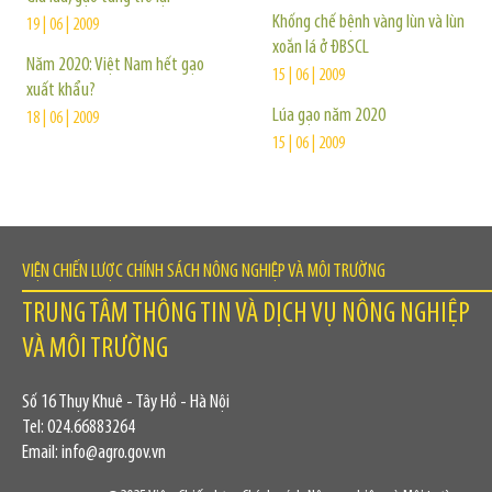
Khống chế bệnh vàng lùn và lùn
19 | 06 | 2009
xoắn lá ở ÐBSCL
Năm 2020: Việt Nam hết gạo
15 | 06 | 2009
xuất khẩu?
Lúa gạo năm 2020
18 | 06 | 2009
15 | 06 | 2009
VIỆN CHIẾN LƯỢC CHÍNH SÁCH NÔNG NGHIỆP VÀ MÔI TRƯỜNG
TRUNG TÂM THÔNG TIN VÀ DỊCH VỤ NÔNG NGHIỆP
VÀ MÔI TRƯỜNG
Số 16 Thụy Khuê - Tây Hồ - Hà Nội
Tel: 024.66883264
Email: info@agro.gov.vn