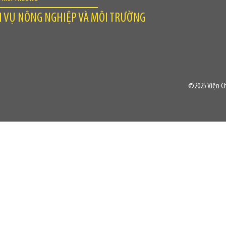
H VỤ NÔNG NGHIỆP VÀ MÔI TRƯỜNG
©2025 Viện Ch