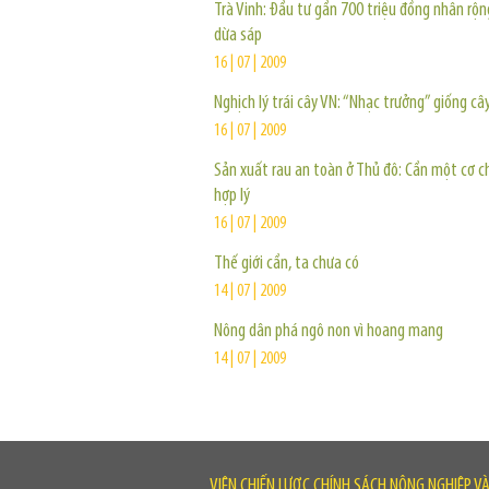
Trà Vinh: Đầu tư gần 700 triệu đồng nhân rộ
dừa sáp
16 | 07 | 2009
Nghịch lý trái cây VN: “Nhạc trưởng” giống câ
16 | 07 | 2009
Sản xuất rau an toàn ở Thủ đô: Cần một cơ c
hợp lý
16 | 07 | 2009
Thế giới cần, ta chưa có
14 | 07 | 2009
Nông dân phá ngô non vì hoang mang
14 | 07 | 2009
VIỆN CHIẾN LƯỢC CHÍNH SÁCH NÔNG NGHIỆP V