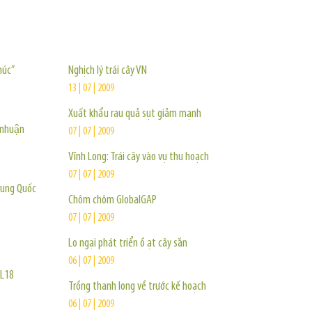
TIN KHÁC
húc”
Nghịch lý trái cây VN
13 | 07 | 2009
Xuất khẩu rau quả sụt giảm mạnh
 nhuận
07 | 07 | 2009
Vĩnh Long: Trái cây vào vụ thu hoạch
07 | 07 | 2009
rung Quốc
Chôm chôm GlobalGAP
07 | 07 | 2009
Lo ngại phát triển ồ ạt cây sắn
06 | 07 | 2009
 L18
Trồng thanh long về trước kế hoạch
06 | 07 | 2009