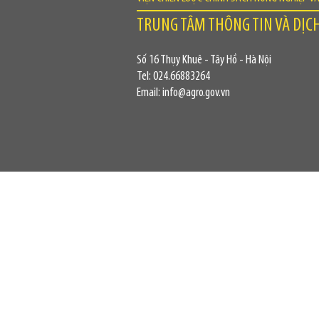
TRUNG TÂM THÔNG TIN VÀ DỊC
Số 16 Thụy Khuê - Tây Hồ - Hà Nội
Tel: 024.66883264
Email: info@agro.gov.vn