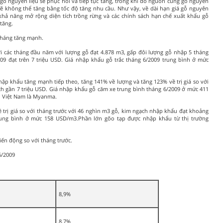
 gỗ nguyên liệu sẽ phục hồi và tiếp tục tăng, trong khi đó nguồn cung gỗ nguyên
 sẽ không thể tăng bằng tốc độ tăng nhu cầu. Như vậy, về dài hạn giá gỗ nguyên
ề khả năng mở rộng diện tích trồng rừng và các chính sách hạn chế xuất khẩu gỗ
tăng.
tháng tăng mạnh.
i các tháng đầu năm với lượng gỗ đạt 4.878 m3, gấp đôi lượng gỗ nhập 5 tháng
9 đạt trên 7 triệu USD. Giá nhập khẩu gỗ trắc tháng 6/2009 trung bình ở mức
ập khẩu tăng mạnh tiếp theo, tăng 141% về lượng và tăng 123% về trị giá so với
ch gần 7 triệu USD. Giá nhập khẩu gỗ căm xe trung bình tháng 6/2009 ở mức 411
o Việt Nam là Myanma.
 trị giá so với tháng trước với 46 nghìn m3 gỗ, kim ngạch nhập khẩu đạt khoảng
trung bình ở mức 158 USD/m3.Phần lớn gõo tạp được nhập khẩu từ thị trường
iến động so với tháng trước.
6/2009
8,9%
8,7%