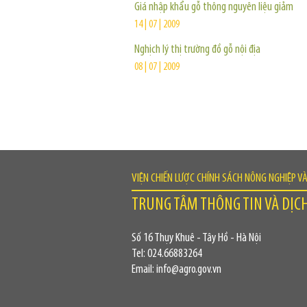
Giá nhập khẩu gỗ thông nguyên liệu giảm
14 | 07 | 2009
Nghịch lý thị trường đồ gỗ nội địa
08 | 07 | 2009
VIỆN CHIẾN LƯỢC CHÍNH SÁCH NÔNG NGHIỆP V
TRUNG TÂM THÔNG TIN VÀ DỊC
Số 16 Thụy Khuê - Tây Hồ - Hà Nội
Tel: 024.66883264
Email: info@agro.gov.vn