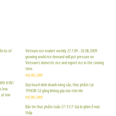
TIN KHÁC
ền là có!
Vietnam rice market weekly 27.7.09 - 02.08.2009:
growing world rice demand will put pressure on
Vietnam’s domestic rice and export rice in the coming
time.
04 | 08 | 2009
009: H1N1
Quy hoạch kinh doanh nông sản, thực phẩm tại
s low,
TP.HCM: Cố gắng không gây xáo trộn lớn
 at low
04 | 08 | 2009
Bản tin thực phẩm tuần 27-31/7: Giá bị ghìm ở mức
thấp