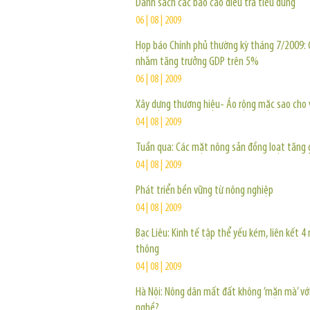
Danh sách các báo cáo điều tra tiêu dùng
06 | 08 | 2009
Họp báo Chính phủ thường kỳ tháng 7/2009: 
nhắm tăng trưởng GDP trên 5%
06 | 08 | 2009
Xây dựng thương hiệu- Áo rộng mặc sao cho 
04 | 08 | 2009
Tuần qua: Các mặt nông sản đồng loạt tăng 
04 | 08 | 2009
Phát triển bền vững từ nông nghiệp
04 | 08 | 2009
Bạc Liêu: Kinh tế tập thể yếu kém, liên kết 4
thông
04 | 08 | 2009
Hà Nội: Nông dân mất đất không ’mặn mà’ vớ
nghề?