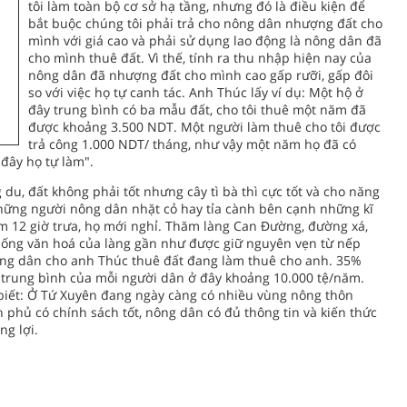
tôi làm toàn bộ cơ sở hạ tầng, nhưng đó là điều kiện để
bắt buộc chúng tôi phải trả cho nông dân nhượng đất cho
mình với giá cao và phải sử dụng lao động là nông dân đã
cho mình thuê đất. Vì thế, tính ra thu nhập hiện nay của
nông dân đã nhượng đất cho mình cao gấp rưỡi, gấp đôi
so với việc họ tự canh tác. Anh Thúc lấy ví dụ: Một hộ ở
đây trung bình có ba mẫu đất, cho tôi thuê một năm đã
được khoảng 3.500 NDT. Một người làm thuê cho tôi được
trả công 1.000 NDT/ tháng, như vậy một năm họ đã có
 đây họ tự làm".
du, đất không phải tốt nhưng cây tì bà thì cực tốt và cho năng
 những người nông dân nhặt cỏ hay tỉa cành bên cạnh những kĩ
 12 giờ trưa, họ mới nghỉ. Thăm làng Can Đường, đường xá,
thống văn hoá của làng gần như được giữ nguyên vẹn từ nếp
nông dân cho anh Thúc thuê đất đang làm thuê cho anh. 35%
 trung bình của mỗi người dân ở đây khoảng 10.000 tệ/năm.
iết: Ở Tứ Xuyên đang ngày càng có nhiều vùng nông thôn
phủ có chính sách tốt, nông dân có đủ thông tin và kiến thức
ng lợi.