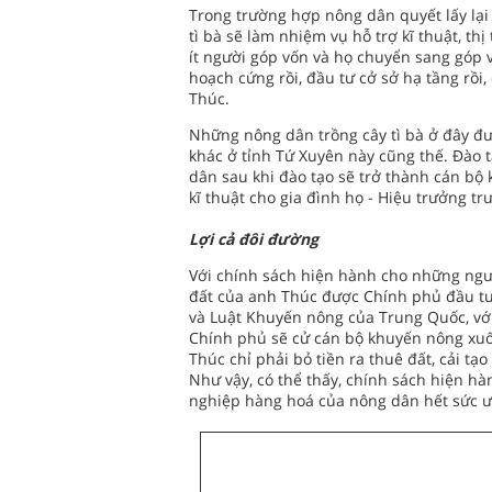
Trong trường hợp nông dân quyết lấy lại 
tì bà sẽ làm nhiệm vụ hỗ trợ kĩ thuật, thị
ít người góp vốn và họ chuyển sang góp
hoạch cứng rồi, đầu tư cở sở hạ tầng rồi,
Thúc.
Những nông dân trồng cây tì bà ở đây đư
khác ở tỉnh Tứ Xuyên này cũng thế. Đào 
dân sau khi đào tạo sẽ trở thành cán bộ 
kĩ thuật cho gia đình họ - Hiệu trưởng 
Lợi cả đôi đường
Với chính sách hiện hành cho những ngườ
đất của anh Thúc được Chính phủ đầu tư 
và Luật Khuyến nông của Trung Quốc, với 
Chính phủ sẽ cử cán bộ khuyến nông xuố
Thúc chỉ phải bỏ tiền ra thuê đất, cải tạo
Như vậy, có thể thấy, chính sách hiện hàn
nghiệp hàng hoá của nông dân hết sức ưu 