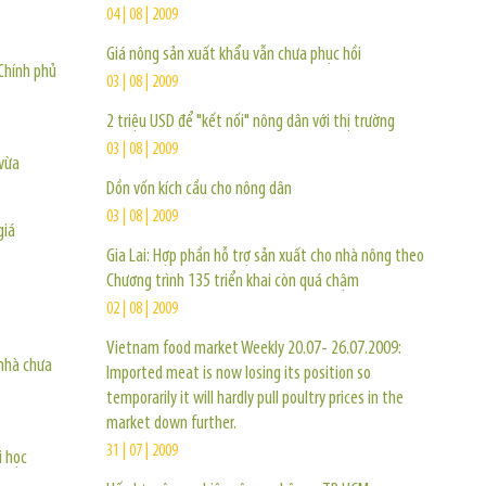
04 | 08 | 2009
Giá nông sản xuất khẩu vẫn chưa phục hồi
Chính phủ
03 | 08 | 2009
2 triệu USD để "kết nối" nông dân với thị trường
03 | 08 | 2009
vừa
Dồn vốn kích cầu cho nông dân
03 | 08 | 2009
giá
Gia Lai: Hợp phần hỗ trợ sản xuất cho nhà nông theo
Chương trình 135 triển khai còn quá chậm
02 | 08 | 2009
Vietnam food market Weekly 20.07- 26.07.2009:
 nhà chưa
Imported meat is now losing its position so
temporarily it will hardly pull poultry prices in the
market down further.
31 | 07 | 2009
i học