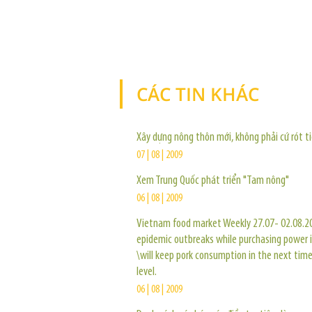
CÁC TIN KHÁC
Xây dựng nông thôn mới, không phải cứ rót ti
07 | 08 | 2009
Xem Trung Quốc phát triển "Tam nông"
06 | 08 | 2009
Vietnam food market Weekly 27.07- 02.08.2
epidemic outbreaks while purchasing power i
\will keep pork consumption in the next time
level.
06 | 08 | 2009