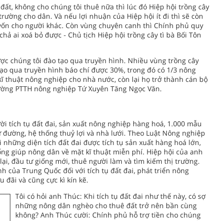
đất, không cho chúng tôi thuê nữa thì lúc đó Hiệp hội trồng cây
 trường cho dân. Và nếu lợi nhuận của Hiệp hội ít đi thì sẽ còn
 vốn cho người khác. Còn vùng chuyên canh thì Chính phủ quy
 chả ai xoá bỏ được - Chủ tịch Hiệp hội trồng cây tì bà Bối Tôn
ợc chúng tôi đào tạo qua truyền hình. Nhiều vùng trồng cây
tạo qua truyền hình báo chí được 30%, trong đó có 1/3 nông
kĩ thuật nông nghiệp cho nhà nước, còn lại họ trở thành cán bộ
trường PTTH nông nghiệp Tứ Xuyên Tăng Ngọc Văn.
i tích tụ đất đai, sản xuất nông nghiệp hàng hoá, 1.000 mẫu
đường, hệ thống thuỷ lợi và nhà lưới. Theo Luật Nông nghiệp
những diện tích đất đai được tích tụ sản xuất hàng hoá lớn,
ng giúp nông dân về mặt kĩ thuật miễn phí. Hiệp hội của anh
 lại, đầu tư giống mới, thuê người làm và tìm kiếm thị trường.
h của Trung Quốc đối với tích tụ đất đai, phát triển nông
đãi và cũng cực kì kín kẽ.
Tôi có hỏi anh Thúc: Khi tích tụ đất đai như thế này, có sợ
những nông dân nghèo cho thuê đất trở nên bần cùng
không? Anh Thúc cười: Chính phủ hỗ trợ tiền cho chúng