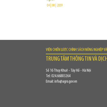
04 | 08 | 2009
VIỆN CHIẾN LƯỢC CHÍNH SÁCH NÔNG NGHIỆP V
TRUNG TÂM THÔNG TIN VÀ DỊC
Số 16 Thụy Khuê - Tây Hồ - Hà Nội
Tel: 024.66883264
Email: info@agro.gov.vn