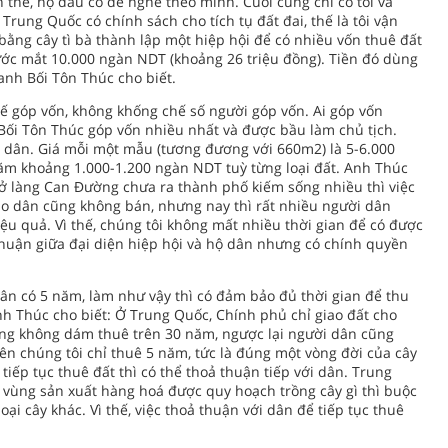
thế, họ đâu có dễ nghe theo mình. Cuối cùng chỉ có tôi và
rung Quốc có chính sách cho tích tụ đất đai, thế là tôi vận
ng cây tì bà thành lập một hiệp hội để có nhiều vốn thuê đất
rước mắt 10.000 ngàn NDT (khoảng 26 triệu đồng). Tiền đó dùng
anh Bối Tôn Thúc cho biết.
hế góp vốn, không khống chế số người góp vốn. Ai góp vốn
Bối Tôn Thúc góp vốn nhiều nhất và được bầu làm chủ tịch.
ủa dân. Giá mỗi một mẫu (tương đương với 660m2) là 5-6.000
ăm khoảng 1.000-1.200 ngàn NDT tuỳ từng loại đất. Anh Thúc
ở làng Can Đường chưa ra thành phố kiếm sống nhiều thì việc
nào dân cũng không bán, nhưng nay thì rất nhiều người dân
u quả. Vì thế, chúng tôi không mất nhiều thời gian để có được
thuận giữa đại diện hiệp hội và hộ dân nhưng có chính quyền
 dân có 5 năm, làm như vậy thì có đảm bảo đủ thời gian để thu
nh Thúc cho biết: Ở Trung Quốc, Chính phủ chỉ giao đất cho
ng không dám thuê trên 30 năm, ngược lại người dân cũng
n chúng tôi chỉ thuê 5 năm, tức là đúng một vòng đời của cây
 tiếp tục thuê đất thì có thể thoả thuận tiếp với dân. Trung
vùng sản xuất hàng hoá được quy hoạch trồng cây gì thì buộc
oại cây khác. Vì thế, việc thoả thuận với dân để tiếp tục thuê