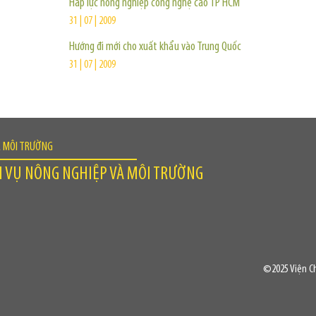
Hấp lực nông nghiệp công nghệ cao TP HCM
31 | 07 | 2009
Hướng đi mới cho xuất khẩu vào Trung Quốc
31 | 07 | 2009
À MÔI TRƯỜNG
H VỤ NÔNG NGHIỆP VÀ MÔI TRƯỜNG
©2025 Viện Ch