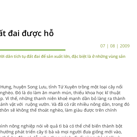
ất đai được hỗ
07 | 08 | 2009
 dân tích tụ đất đai để sản xuất lớn, đặc biệt là ở những vùng sản
 Hưng, huyện Song Lưu, tỉnh Tứ Xuyên trồng một loại cây nổi
 nghèo. Đó là do làm ăn manh mún, thiếu khoa học kĩ thuật
p. Vì thế, những thanh niên khoẻ mạnh dần bỏ làng ra thành
đánh vật với ruộng vườn. Và đã có rất nhiều nông dân, trong đó
thôn sẽ không thể thoát nghèo, làm giàu được trên chính
nh nông nghiệp nói về quả tì bà có thể chế biến thành bột
hướng phát triển cây tì bà và mọi người đưa giống mới vào,