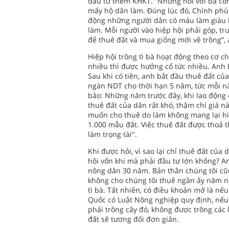
đầu tư thêm KHKT. “Nhưng nói với bà con 
mấy hộ dân làm. Đúng lúc đó, Chính phủ T
động những người dân có máu làm giàu bằ
làm. Mỗi người vào hiệp hội phải góp, t
để thuê đất và mua giống mới về trồng”, 
Hiệp hội trồng tì bà hoạt động theo cơ c
nhiều thì được hưởng cổ tức nhiều. Anh 
Sau khi có tiền, anh bắt đầu thuê đất c
ngàn NDT cho thời hạn 5 năm, tức mỗi n
bảo: Những năm trước đây, khi lao động 
thuê đất của dân rất khó, thậm chí giá 
muốn cho thuê do làm không mang lại hiệ
1.000 mẫu đất. Việc thuê đất được thoả 
làm trọng tài".
Khi được hỏi, vì sao lại chỉ thuê đất của
hồi vốn khi mà phải đầu tư lớn không? A
nông dân 30 năm. Bản thân chúng tôi cũ
không cho chúng tôi thuê ngần ấy năm nê
tì bà. Tất nhiên, có điều khoản mở là nếu
Quốc có Luật Nông nghiệp quy định, nếu 
phải trồng cây đó, không được trồng các l
đất sẽ tương đối đơn giản.