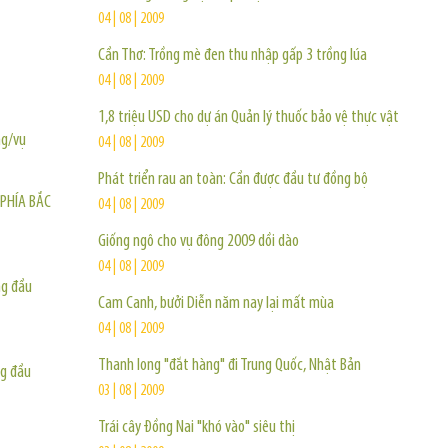
04 | 08 | 2009
Cần Thơ: Trồng mè đen thu nhập gấp 3 trồng lúa
04 | 08 | 2009
1,8 triệu USD cho dự án Quản lý thuốc bảo vệ thực vật
ng/vụ
04 | 08 | 2009
Phát triển rau an toàn: Cần được đầu tư đồng bộ
PHÍA BẮC
04 | 08 | 2009
Giống ngô cho vụ đông 2009 dồi dào
04 | 08 | 2009
ng đầu
Cam Canh, bưởi Diễn năm nay lại mất mùa
04 | 08 | 2009
Thanh long "đắt hàng" đi Trung Quốc, Nhật Bản
ng đầu
03 | 08 | 2009
Trái cây Đồng Nai "khó vào" siêu thị