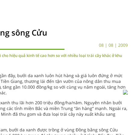
ằng sông Cửu
08 | 08 | 2009
i cho hiệu quả kinh tế cao hơn so với nhiều loại trái cây khác ở khu
gần đây, bưởi da xanh luôn hút hàng và giá luôn đứng ở mức
và Tiền Giang, thương lái đến tận vườn của nông dân thu mua
i), tăng gần 10.000 đồng/kg so với cùng vụ năm ngoái, tăng hơn
hác.
a xanh thu lãi hơn 200 triệu đồng/ha/năm. Nguyên nhân bưởi
ường các tỉnh miền Bắc và miền Trung “ăn hàng” mạnh. Ngoài ra,
Minh đã thu gom và đưa loại trái cây này xuất khẩu sang
Nam, bưởi da xanh được trồng ở vùng Đồng bằng sông Cửu