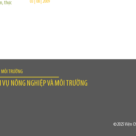
03 | 08 | 2009
n, thực
À MÔI TRƯỜNG
H VỤ NÔNG NGHIỆP VÀ MÔI TRƯỜNG
©2025 Viện Ch