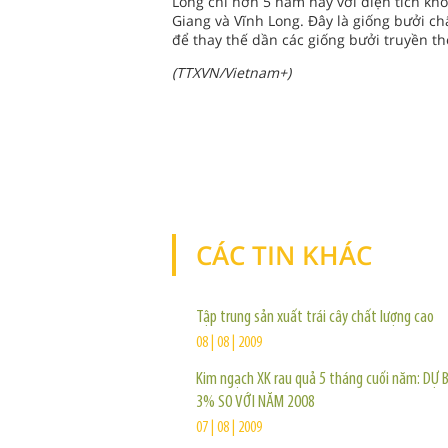
Long chỉ hơn 5 năm nay với diện tích kho
Giang và Vĩnh Long. Đây là giống bưởi c
để thay thế dần các giống bưởi truyền th
(TTXVN/Vietnam+)
CÁC TIN KHÁC
Tập trung sản xuất trái cây chất lượng cao
08 | 08 | 2009
Kim ngạch XK rau quả 5 tháng cuối năm: DỰ
3% SO VỚI NĂM 2008
07 | 08 | 2009