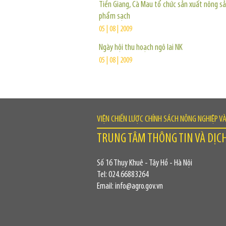
Tiền Giang, Cà Mau tổ chức sản xuất nông sả
phẩm sạch
05 | 08 | 2009
Ngày hội thu hoạch ngô lai NK
05 | 08 | 2009
VIỆN CHIẾN LƯỢC CHÍNH SÁCH NÔNG NGHIỆP V
TRUNG TÂM THÔNG TIN VÀ DỊC
Số 16 Thụy Khuê - Tây Hồ - Hà Nội
Tel: 024.66883264
Email: info@agro.gov.vn