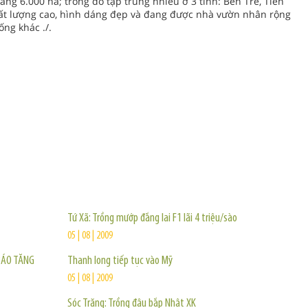
ảng 6.000 ha; trong đó tập trung nhiều ở 3 tỉnh: Bến Tre, Tiền
hất lượng cao, hình dáng đẹp và đang được nhà vườn nhân rộng
ống khác ./.
TIN KHÁC
Tứ Xã: Trồng mướp đắng lai F1 lãi 4 triệu/sào
05 | 08 | 2009
 BÁO TĂNG
Thanh long tiếp tục vào Mỹ
05 | 08 | 2009
Sóc Trăng: Trồng đậu bắp Nhật XK