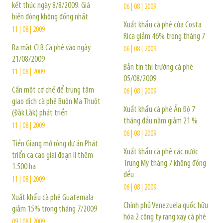
kết thúc ngày 8/8/2009: Giá
06 | 08 | 2009
biến động không đồng nhất
Xuất khẩu cà phê của Costa
11 | 08 | 2009
Rica giảm 46% trong tháng 7
Ra mắt CLB Cà phê vào ngày
06 | 08 | 2009
21/08/2009
Bản tin thị trường cà phê
11 | 08 | 2009
05/08/2009
Cần một cơ chế để trung tâm
06 | 08 | 2009
giao dịch cà phê Buôn Ma Thuột
Xuất khẩu cà phê Ấn Độ 7
(Đắk Lắk) phát triển
tháng đầu năm giảm 21 %
11 | 08 | 2009
06 | 08 | 2009
Tiền Giang mở rộng dự án Phát
Xuất khẩu cà phê các nước
triển ca cao giai đoạn II thêm
Trung Mỹ tháng 7 không đồng
1.500 ha
đều
11 | 08 | 2009
06 | 08 | 2009
Xuất khẩu cà phê Guatemala
Chính phủ Venezuela quốc hữu
giảm 15% trong tháng 7/2009
hóa 2 công ty rang xay cà phê
09 | 08 | 2009