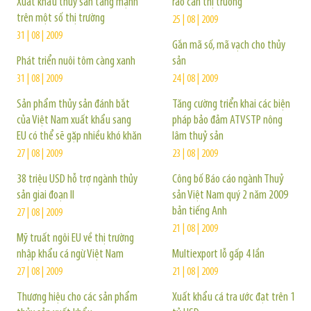
Xuất khẩu thủy sản tăng mạnh
rào cản thị trường
trên một số thị trường
25 | 08 | 2009
31 | 08 | 2009
Gắn mã số, mã vạch cho thủy
Phát triển nuôi tôm càng xanh
sản
31 | 08 | 2009
24 | 08 | 2009
Sản phẩm thủy sản đánh bắt
Tăng cường triển khai các biện
của Việt Nam xuất khẩu sang
pháp bảo đảm ATVSTP nông
EU có thể sẽ gặp nhiều khó khăn
lâm thuỷ sản
27 | 08 | 2009
23 | 08 | 2009
38 triệu USD hỗ trợ ngành thủy
Công bố Báo cáo ngành Thuỷ
sản giai đoạn II
sản Việt Nam quý 2 năm 2009
bản tiếng Anh
27 | 08 | 2009
21 | 08 | 2009
Mỹ truất ngôi EU về thị trường
nhập khẩu cá ngừ Việt Nam
Multiexport lỗ gấp 4 lần
27 | 08 | 2009
21 | 08 | 2009
Thương hiệu cho các sản phẩm
Xuất khẩu cá tra ước đạt trên 1