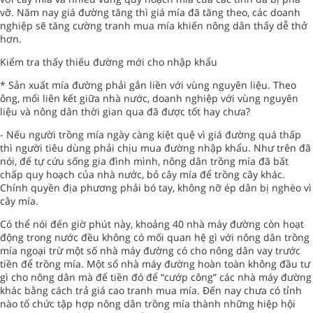
vỡ. Năm nay giá đường tăng thì giá mía đã tăng theo, các doanh
nghiệp sẽ tăng cường tranh mua mía khiến nông dân thấy dễ thở
hơn.
Kiểm tra thấy thiếu đường mới cho nhập khẩu
* Sản xuất mía đường phải gắn liền với vùng nguyên liệu. Theo
ông, mối liên kết giữa nhà nước, doanh nghiệp với vùng nguyên
liệu và nông dân thời gian qua đã được tốt hay chưa?
- Nếu người trồng mía ngày càng kiệt quệ vì giá đường quá thấp
thì người tiêu dùng phải chịu mua đường nhập khẩu. Như trên đã
nói, để tự cứu sống gia đình mình, nông dân trồng mía đã bất
chấp quy hoạch của nhà nước, bỏ cây mía để trồng cây khác.
Chính quyền địa phương phải bó tay, không nỡ ép dân bị nghèo vì
cây mía.
Có thể nói đến giờ phút này, khoảng 40 nhà máy đường còn hoạt
động trong nước đều không có mối quan hệ gì với nông dân trồng
mía ngoại trừ một số nhà máy đường có cho nông dân vay trước
tiền để trồng mía. Một số nhà máy đường hoàn toàn không đầu tư
gì cho nông dân mà để tiền đó để “cướp công” các nhà máy đường
khác bằng cách trả giá cao tranh mua mía. Đến nay chưa có tỉnh
nào tổ chức tập hợp nông dân trồng mía thành những hiệp hội