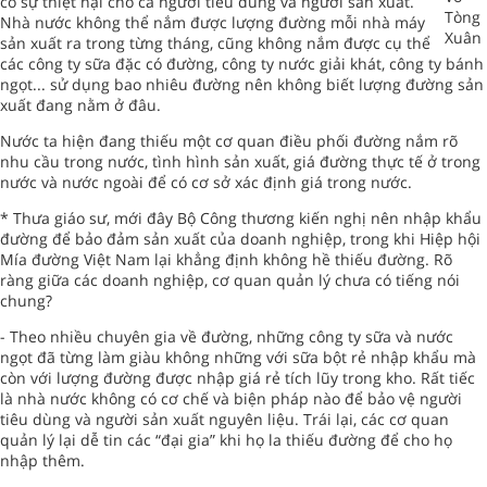
có sự thiệt hại cho cả người tiêu dùng và người sản xuất.
Tòng
Nhà nước không thể nắm được lượng đường mỗi nhà máy
Xuân
sản xuất ra trong từng tháng, cũng không nắm được cụ thể
các công ty sữa đặc có đường, công ty nước giải khát, công ty bánh
ngọt... sử dụng bao nhiêu đường nên không biết lượng đường sản
xuất đang nằm ở đâu.
Nước ta hiện đang thiếu một cơ quan điều phối đường nắm rõ
nhu cầu trong nước, tình hình sản xuất, giá đường thực tế ở trong
nước và nước ngoài để có cơ sở xác định giá trong nước.
* Thưa giáo sư, mới đây Bộ Công thương kiến nghị nên nhập khẩu
đường để bảo đảm sản xuất của doanh nghiệp, trong khi Hiệp hội
Mía đường Việt Nam lại khẳng định không hề thiếu đường. Rõ
ràng giữa các doanh nghiệp, cơ quan quản lý chưa có tiếng nói
chung?
- Theo nhiều chuyên gia về đường, những công ty sữa và nước
ngọt đã từng làm giàu không những với sữa bột rẻ nhập khẩu mà
còn với lượng đường được nhập giá rẻ tích lũy trong kho. Rất tiếc
là nhà nước không có cơ chế và biện pháp nào để bảo vệ người
tiêu dùng và người sản xuất nguyên liệu. Trái lại, các cơ quan
quản lý lại dễ tin các “đại gia” khi họ la thiếu đường để cho họ
nhập thêm.