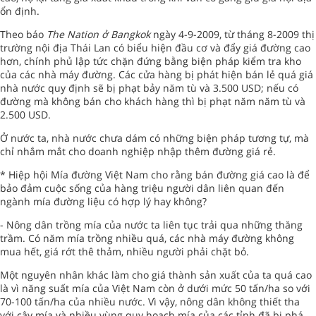
ổn định.
Theo báo
The Nation ở Bangkok
ngày 4-9-2009, từ tháng 8-2009 thị
trường nội địa Thái Lan có biểu hiện đầu cơ và đẩy giá đường cao
hơn, chính phủ lập tức chặn đứng bằng biện pháp kiểm tra kho
của các nhà máy đường. Các cửa hàng bị phát hiện bán lẻ quá giá
nhà nước quy định sẽ bị phạt bảy năm tù và 3.500 USD; nếu có
đường mà không bán cho khách hàng thì bị phạt năm năm tù và
2.500 USD.
Ở nước ta, nhà nước chưa dám có những biện pháp tương tự, mà
chỉ nhắm mắt cho doanh nghiệp nhập thêm đường giá rẻ.
* Hiệp hội Mía đường Việt Nam cho rằng bán đường giá cao là để
bảo đảm cuộc sống của hàng triệu người dân liên quan đến
ngành mía đường liệu có hợp lý hay không?
- Nông dân trồng mía của nước ta liên tục trải qua những thăng
trầm. Có năm mía trồng nhiều quá, các nhà máy đường không
mua hết, giá rớt thê thảm, nhiều người phải chặt bỏ.
Một nguyên nhân khác làm cho giá thành sản xuất của ta quá cao
là vì năng suất mía của Việt Nam còn ở dưới mức 50 tấn/ha so với
70-100 tấn/ha của nhiều nước. Vì vậy, nông dân không thiết tha
với cây mía và nhiều vùng quy hoạch mía của các tỉnh đã bị phá