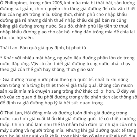
Ở Philippines, trong năm 2005, khi mùa mía bị thất bát, sản lượng
đường sụt giảm, chính quyền cho tăng giá đường để cứu vãn thiệt
hại của người trồng mía. Đồng thời, chính phủ cho nhập khẩu
đường giá rẻ nhưng đánh thuế nhập khẩu để giá bán ra cũng
bằng giá đường trong nước. Sau đó, chính phủ lấy tiền từ thuế
nhập khẩu đường giao cho các hội nông dân trồng mía để chia lại
cho các hội viên.
Thái Lan: Bán quá giá quy định, bị phạt tù
* Khác với nhiều mặt hàng, nguyên liệu đường phần lớn do trong
nước đáp ứng. Vậy có cần thiết giá đường trong nước phải chạy
theo giá của thế giới hay không, thưa giáo sư?
- Giá đường trong nước phải theo giá quốc tế, nhất là khi nông
dân trồng mía từng bị thiệt thòi vì giá thấp quá, không còn muốn
sản xuất mía mà chuyển sang trồng thứ khác có lợi hơn. Ở đây vai
trò của cơ quan điều phối đường trong việc phân tích các thông số
để định ra giá đường hợp lý là hết sức quan trọng.
Ở Thái Lan, Hội đồng mía và đường luôn định giá đường trong
nước cao hơn giá xuất khẩu khi giá đường quốc tế có chiều hướng
thấp. Chính phủ làm như thế là nhằm bảo đảm lợi nhuận của nhà
máy đường và người trồng mía. Nhưng khi giá đường quốc tế tăng
cao, họ lại tăng giá xuất khẩu trong khi vẫn cố gắng giữ giá nội địa