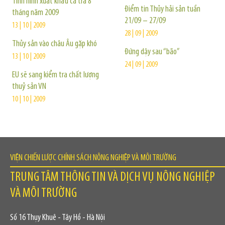
Tình hình xuất khẩu cá tra 8
Điểm tin Thủy hải sản tuần
tháng năm 2009
21/09 – 27/09
13 | 10 | 2009
28 | 09 | 2009
Thủy sản vào châu Âu gặp khó
Đứng dậy sau “bão”
13 | 10 | 2009
24 | 09 | 2009
EU sẽ sang kiểm tra chất lượng
thuỷ sản VN
10 | 10 | 2009
VIỆN CHIẾN LƯỢC CHÍNH SÁCH NÔNG NGHIỆP VÀ MÔI TRƯỜNG
TRUNG TÂM THÔNG TIN VÀ DỊCH VỤ NÔNG NGHIỆP
VÀ MÔI TRƯỜNG
Số 16 Thụy Khuê - Tây Hồ - Hà Nội