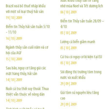
Xuất khẩu thuỷ sản sẽ tăng
Brazil xoá bỏ thuế nhập khẩu
nhờ mùa Noel và Tết dương lịch
với một số loại thuỷ hải sản
06 | 10 | 2009
19 | 10 | 2009
Điểm tin Thủy sản tuần 28/09 –
Điểm tin Thủy hải sản tuần 5/10
4/10
- 11/10
05 | 10 | 2009
16 | 10 | 2009
Lượng cá biển giảm mạnh
Ngành thủy sản cuối năm và cơ
05 | 10 | 2009
hội của AGF
Cá tra có nguy cơ bị kiện tại EU
15 | 10 | 2009
05 | 10 | 2009
Sau bão, nguy cơ tăng giá các
Sôi động thị trường tôm trong
mặt hàng thủy, hải sản
nước và xuất khẩu
14 | 10 | 2009
29 | 09 | 2009
Nuôi cá tra thời suy thoái: Thua
Giá tôm sú nguyên liệu tăng
thiệt vẫn thuộc về nông dân
cao
14 | 10 | 2009
29 | 09 | 2009