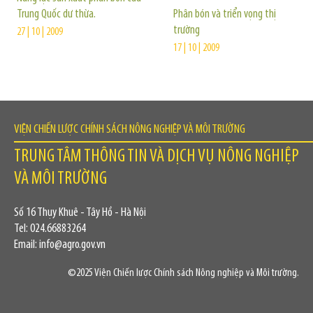
Trung Quốc dư thừa.
Phân bón và triển vọng thị
trường
27 | 10 | 2009
17 | 10 | 2009
VIỆN CHIẾN LƯỢC CHÍNH SÁCH NÔNG NGHIỆP VÀ MÔI TRƯỜNG
TRUNG TÂM THÔNG TIN VÀ DỊCH VỤ NÔNG NGHIỆP
VÀ MÔI TRƯỜNG
Số 16 Thụy Khuê - Tây Hồ - Hà Nội
Tel: 024.66883264
Email: info@agro.gov.vn
©2025 Viện Chiến lược Chính sách Nông nghiệp và Môi trường.