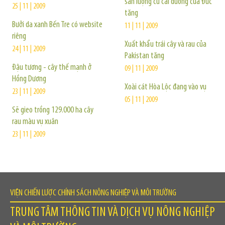
sản lượng củ cải đường của Đức
25 | 11 | 2009
tăng
Bưởi da xanh Bến Tre có website
11 | 11 | 2009
riêng
Xuất khẩu trái cây và rau của
24 | 11 | 2009
Pakistan tăng
Đậu tương - cây thế mạnh ở
09 | 11 | 2009
Hồng Dương
Xoài cát Hòa Lộc đang vào vụ
23 | 11 | 2009
05 | 11 | 2009
Sẽ gieo trồng 129.000 ha cây
rau màu vụ xuân
23 | 11 | 2009
VIỆN CHIẾN LƯỢC CHÍNH SÁCH NÔNG NGHIỆP VÀ MÔI TRƯỜNG
TRUNG TÂM THÔNG TIN VÀ DỊCH VỤ NÔNG NGHIỆP