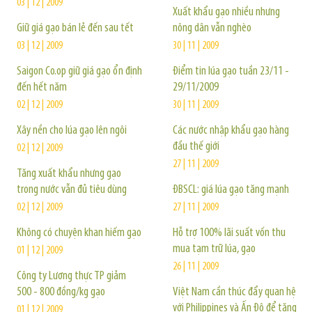
03 | 12 | 2009
Xuất khẩu gạo nhiều nhưng
Giữ giá gạo bán lẻ đến sau tết
nông dân vẫn nghèo
03 | 12 | 2009
30 | 11 | 2009
Saigon Co.op giữ giá gạo ổn định
Điểm tin lúa gạo tuần 23/11 -
đến hết năm
29/11/2009
02 | 12 | 2009
30 | 11 | 2009
Xây nền cho lúa gạo lên ngôi
Các nước nhập khẩu gạo hàng
đầu thế giới
02 | 12 | 2009
27 | 11 | 2009
Tăng xuất khẩu nhưng gạo
trong nước vẫn đủ tiêu dùng
ĐBSCL: giá lúa gạo tăng mạnh
02 | 12 | 2009
27 | 11 | 2009
Không có chuyện khan hiếm gạo
Hỗ trợ 100% lãi suất vốn thu
mua tạm trữ lúa, gạo
01 | 12 | 2009
26 | 11 | 2009
Công ty Lương thực TP giảm
500 - 800 đồng/kg gạo
Việt Nam cần thúc đẩy quan hệ
với Philippines và Ấn Độ để tăng
01 | 12 | 2009