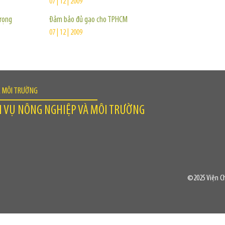
07 | 12 | 2009
trọng
Đảm bảo đủ gạo cho TPHCM
07 | 12 | 2009
À MÔI TRƯỜNG
H VỤ NÔNG NGHIỆP VÀ MÔI TRƯỜNG
©2025 Viện Ch