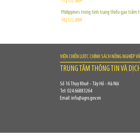
11 | 12 | 2009
Philippines trong tình trạng thiếu gạo trầm 
10 | 12 | 2009
VIỆN CHIẾN LƯỢC CHÍNH SÁCH NÔNG NGHIỆP V
TRUNG TÂM THÔNG TIN VÀ DỊC
Số 16 Thụy Khuê - Tây Hồ - Hà Nội
Tel: 024.66883264
Email: info@agro.gov.vn