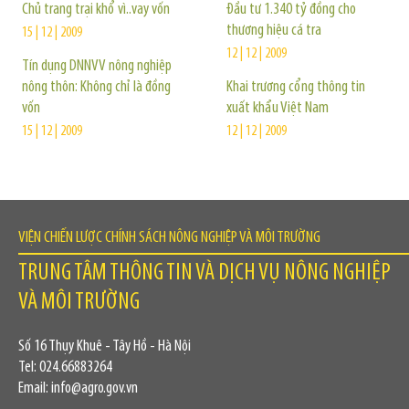
Chủ trang trại khổ vì..vay vốn
Đầu tư 1.340 tỷ đồng cho
thương hiệu cá tra
15 | 12 | 2009
12 | 12 | 2009
Tín dụng DNNVV nông nghiệp
nông thôn: Không chỉ là đồng
Khai trương cổng thông tin
vốn
xuất khẩu Việt Nam
15 | 12 | 2009
12 | 12 | 2009
VIỆN CHIẾN LƯỢC CHÍNH SÁCH NÔNG NGHIỆP VÀ MÔI TRƯỜNG
TRUNG TÂM THÔNG TIN VÀ DỊCH VỤ NÔNG NGHIỆP
VÀ MÔI TRƯỜNG
Số 16 Thụy Khuê - Tây Hồ - Hà Nội
Tel: 024.66883264
Email: info@agro.gov.vn