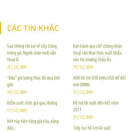
CÁC TIN KHÁC
TIN KHÁC
Sau thông tin sai về tẩy trắng
Ban hành quy chế chứng nhận
trứng gà: Người chăn nuôi vẫn
thuỷ sản khai thác xuất khẩu
thua lỗ
vào thị trường Châu Âu
21 | 12 | 2009
15 | 12 | 2009
“Bão” giá lương thực đe dọa thế
ADB hỗ trợ 630 triệu USD để đổi
giới
mới DNNN
18 | 12 | 2009
15 | 12 | 2009
Kiểm soát chặt giá gạo, đường
Hỗ trợ lãi suất đến hết năm
2011
17 | 12 | 2009
15 | 12 | 2009
Hết tùy tiện tăng giá sữa, xăng
dầu...
Tiếp tục hỗ trợ lãi suất