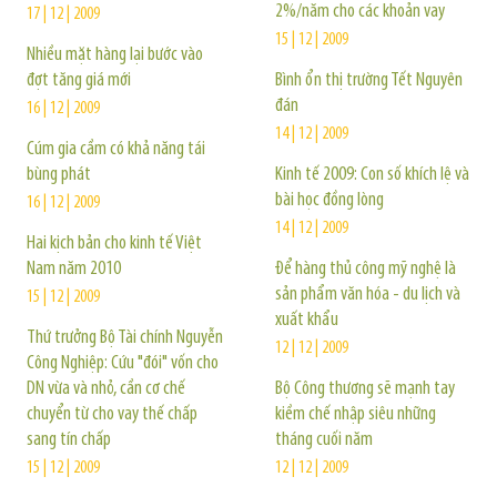
2%/năm cho các khoản vay
17 | 12 | 2009
15 | 12 | 2009
Nhiều mặt hàng lại bước vào
đợt tăng giá mới
Bình ổn thị trường Tết Nguyên
đán
16 | 12 | 2009
14 | 12 | 2009
Cúm gia cầm có khả năng tái
bùng phát
Kinh tế 2009: Con số khích lệ và
bài học đồng lòng
16 | 12 | 2009
14 | 12 | 2009
Hai kịch bản cho kinh tế Việt
Nam năm 2010
Để hàng thủ công mỹ nghệ là
sản phẩm văn hóa - du lịch và
15 | 12 | 2009
xuất khẩu
Thứ trưởng Bộ Tài chính Nguyễn
12 | 12 | 2009
Công Nghiệp: Cứu "đói" vốn cho
DN vừa và nhỏ, cần cơ chế
Bộ Công thương sẽ mạnh tay
chuyển từ cho vay thế chấp
kiềm chế nhập siêu những
sang tín chấp
tháng cuối năm
15 | 12 | 2009
12 | 12 | 2009