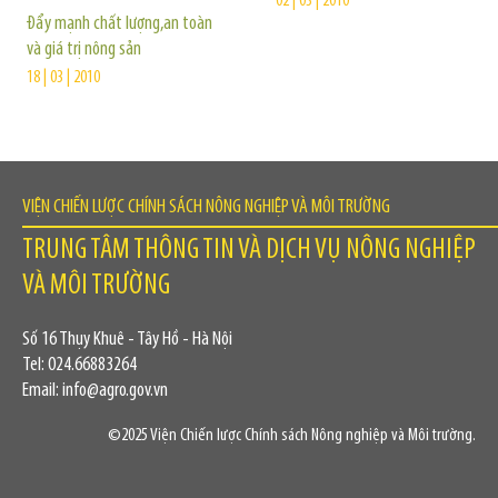
02 | 03 | 2010
Đẩy mạnh chất lượng,an toàn
và giá trị nông sản
18 | 03 | 2010
VIỆN CHIẾN LƯỢC CHÍNH SÁCH NÔNG NGHIỆP VÀ MÔI TRƯỜNG
TRUNG TÂM THÔNG TIN VÀ DỊCH VỤ NÔNG NGHIỆP
VÀ MÔI TRƯỜNG
Số 16 Thụy Khuê - Tây Hồ - Hà Nội
Tel: 024.66883264
Email: info@agro.gov.vn
©2025 Viện Chiến lược Chính sách Nông nghiệp và Môi trường.