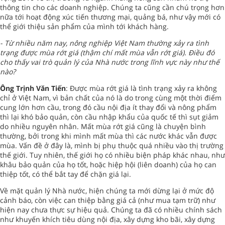
thông tin cho các doanh nghiệp. Chúng ta cũng cần chú trọng hơn
nữa tới hoạt động xúc tiến thương mại, quảng bá, như vậy mới có
thể giới thiệu sản phẩm của mình tới khách hàng.
- Từ nhiều năm nay, nông nghiệp Việt Nam thường xảy ra tình
trạng được mùa rớt giá (thậm chí mất mùa vẫn rớt giá). Điều đó
cho thấy vai trò quản lý của Nhà nước trong lĩnh vực này như thế
nào?
Ông Trịnh Văn Tiến
: Được mùa rớt giá là tình trạng xảy ra không
chỉ ở Việt Nam, vì bản chất của nó là do trong cùng một thời điểm
cung lớn hơn cầu, trong đó cầu nội địa ít thay đổi và nông phẩm
thì lại khó bảo quản, còn cầu nhập khẩu của quốc tế thì sụt giảm
do nhiều nguyên nhân. Mất mùa rớt giá cũng là chuyện bình
thường, bởi trong khi mình mất mùa thì các nước khác vẫn được
mùa. Vấn đề ở đây là, mình bị phụ thuộc quá nhiều vào thị trường
thế giới. Tuy nhiên, thế giới họ có nhiều biện pháp khác nhau, như
khâu bảo quản của họ tốt, hoặc hiệp hội (liên doanh) của họ can
thiệp tốt, có thể bắt tay để chặn giá lại.
Về mặt quản lý Nhà nước, hiện chúng ta mới dừng lại ở mức độ
cảnh báo, còn việc can thiệp bằng giá cả (như mua tạm trữ) như
hiện nay chưa thực sự hiệu quả. Chúng ta đã có nhiều chính sách
như khuyến khích tiêu dùng nội địa, xây dựng kho bãi, xây dựng