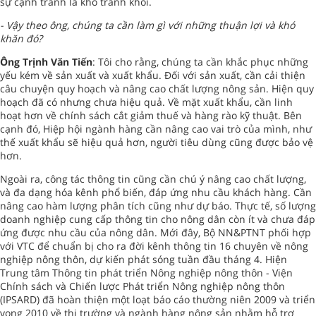
sự cạnh tranh là khó tránh khỏi.
- Vậy theo ông, chúng ta cần làm gì với những thuận lợi và khó
khăn đó?
Ông Trịnh Văn Tiến
: Tôi cho rằng, chúng ta cần khắc phục những
yếu kém về sản xuất và xuất khẩu. Đối với sản xuất, cần cải thiện
câu chuyện quy hoạch và nâng cao chất lượng nông sản. Hiện quy
hoạch đã có nhưng chưa hiệu quả. Về mặt xuất khẩu, cần linh
hoạt hơn về chính sách cắt giảm thuế và hàng rào kỹ thuật. Bên
cạnh đó, Hiệp hội ngành hàng cần nâng cao vai trò của mình, như
thế xuất khẩu sẽ hiệu quả hơn, người tiêu dùng cũng được bảo vệ
hơn.
Ngoài ra, công tác thông tin cũng cần chú ý nâng cao chất lượng,
và đa dạng hóa kênh phổ biến, đáp ứng nhu cầu khách hàng. Cần
nâng cao hàm lượng phân tích cũng như dự báo. Thực tế, số lượng
doanh nghiệp cung cấp thông tin cho nông dân còn ít và chưa đáp
ứng được nhu cầu của nông dân. Mới đây, Bộ NN&PTNT phối hợp
với VTC để chuẩn bị cho ra đời kênh thông tin 16 chuyên về nông
nghiệp nông thôn, dự kiến phát sóng tuần đầu tháng 4. Hiện
Trung tâm Thông tin phát triển Nông nghiệp nông thôn - Viện
Chính sách và Chiến lược Phát triển Nông nghiệp nông thôn
(IPSARD) đã hoàn thiện một loạt báo cáo thường niên 2009 và triển
vọng 2010 về thị trường và ngành hàng nông sản nhằm hỗ trợ