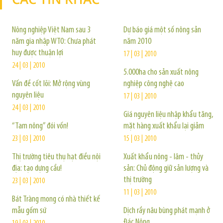
Nông nghiệp Việt Nam sau 3
Dự báo giá một số nông sản
năm gia nhập WTO: Chưa phát
năm 2010
huy được thuận lợi
17 | 03 | 2010
24 | 03 | 2010
5.000ha cho sản xuất nông
Vấn đề cốt lõi: Mở rộng vùng
nghiệp công nghệ cao
nguyên liệu
17 | 03 | 2010
24 | 03 | 2010
Giá nguyên liệu nhập khẩu tăng,
“Tam nông” đói vốn!
mặt hàng xuất khẩu lại giảm
23 | 03 | 2010
15 | 03 | 2010
Thị trường tiêu thụ hạt điều nội
Xuất khẩu nông - lâm - thủy
địa: tạo dựng cầu!
sản: Chủ động giữ sản lượng và
thị trường
23 | 03 | 2010
11 | 03 | 2010
Bát Tràng mong có nhà thiết kế
mẫu gốm sứ
Dịch rầy nâu bùng phát mạnh ở
Đác Nông