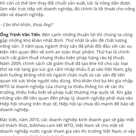
thì còn có thể làm thay đổi chuỗi sản xuất, tức là nông dân được
làm việc trực tiếp với doanh nghiệp, đó chính là lối thoát cho nông
dân và doanh nghiệp.
- Còn khó khăn, thưa ông?
Ông Trịnh Văn Tiến
: Bên cạnh những thuận lợi thì chúng ta cũng
gặp những khó khăn nhất định. Thứ nhất là vấn đề chất lượng
nông sản. 3 năm qua, ngành thủy sản đã phải đối đầu với các vụ
kiện liên quan đến vệ sinh an toàn thực phẩm. Thứ hai là chính
sách cắt giảm thuế nhưng thiếu biện pháp hàng rào kỹ thuật.
Năm 2009, chính sách cắt giảm thuế đã tạo khe hở cho các loại
thịt và nội tạng gia súc gia cầm nhập khẩu ồ ạt vào Việt Nam, gây
ảnh hưởng không nhỏ tới ngành chăn nuôi và các vấn đề liên
quan tới sức khỏe người tiêu dùng. Khó khăn thứ ba khi gia nhập
WTO là doanh nghiệp của chúng ta thiếu thông tin về các thị
trường, thiếu hiểu biết về pháp luật thương mại quốc tế. Khi gặp
những vấn đề liên quan đến pháp lý, doanh nghiệp phải dựa vào
Hiệp hội nhưng trên thực tế, Hiệp hội lại chưa đủ mạnh để bảo vệ
doanh nghiệp.
Đặc biệt, năm 2010, các doanh nghiệp kinh doanh gạo sẽ gặp một
số thách thức, bởitheo cam kết WTO, Việt Nam sẽ cho một số
doanh nghiệp nước ngoài tham gia vào thị trường Việt Nam, vì vậy