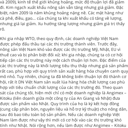
và 2009), kinh tế thế giới khủng hoảng, mức độ thuận lợi đã giảm
đi. Kim ngạch xuất khẩu nông sản vẫn tăng nhưng giá giảm. Đặc
biệt, năm 2009 là năm khủng hoảng nặng nề. Các mặt hàng như
cà phê, điều, gạo... của chúng ta khi xuất khẩu có tăng về lượng,
nhưng giá lại giảm. Xu hướng tăng lượng nhưng giảm giá trị thấy
rõ.
Khi gia nhập WTO, theo quy định, các doanh nghiệp Việt Nam
được phép đấu thầu tại các thị trường thành viên. Trước đây,
nông sản Việt Nam khó vào được các thị trường Mỹ, Nhật, EU vì
thuế cao và bị phân biệt đối xử; khi gia nhập, chúng ta có cơ hội
tiếp cận các thị trường này một cách thuận lợi hơn. Đặc điểm của
các thị trường này là khối lượng tiêu thụ thấp nhưng giá sản phẩm
rất cao, phù hợp với quy trình sản xuất hàng hóa chuyên canh quy
mô nhỏ. Tuy nhiên, chúng ta đã không biến thuận lợi đó thành cơ
hội, rất ít DN Việt Nam sản xuất lúa hàng hóa chất lượng cao phù
hợp với tiêu chuẩn chất lượng của các thị trường đó. Theo quan
sát của chúng tôi, hiện mới chỉ có một doanh nghiệp là Angimex –
Kitoku (liên doanh giữa một công ty của An Giang và Nhật) đưa
được sản phẩm vào Nhật. Quy trình của họ là ký kết hợp đồng
(cung cấp phân bón, nguyên liệu và hỗ trợ kỹ thuật) cho nông dân,
sau đó bao tiêu toàn bộ sản phẩm. Nếu các doanh nghiệp Việt
Nam làm được như vậy thì mới có cơ hội vào các thị trường khó
tính như Nhật. Nói rộng hơn, nếu làm được như Angimex – Kitoku