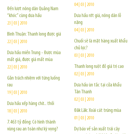
04 | 03 | 2010
Đến lượt nông dân Quảng Nam
“khóc” cùng dưa hấu
Dưa hấu rớt giá, nông dân lỗ
nặng
23 | 03 | 2010
04 | 03 | 2010
Bình Thuận: Thanh long được giá
Chuối sẽ là mặt hàng xuất khẩu
22 | 03 | 2010
chủ lực?
Dưa hấu miền Trung - Được mùa
03 | 03 | 2010
mất giá, được giá mất mùa
Thanh long ruột đỏ giá trị cao
22 | 03 | 2010
02 | 03 | 2010
Gắn trách nhiệm với từng luống
rau
Dưa hấu ùn tắc tại cửa khẩu
Tân Thanh
19 | 03 | 2010
02 | 03 | 2010
Dưa hấu xếp hàng chờ... thối
Đăk Lăk: Xoài cát trúng mùa
18 | 03 | 2010
01 | 03 | 2010
7.463 tỷ đồng: Có hình thành
vùng rau an toàn như kỳ vọng?
Dự báo về sản xuất trái cây