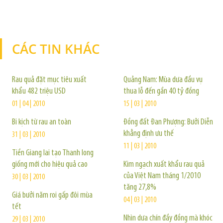
CÁC TIN KHÁC
TIN KHÁC
Rau quả đặt mục tiêu xuất
Quảng Nam: Mùa dưa đầu vụ
khẩu 482 triệu USD
thua lỗ đến gần 40 tỷ đồng
01 | 04 | 2010
15 | 03 | 2010
Bi kịch từ rau an toàn
Đồng đất Đan Phượng: Bưởi Diễn
khẳng định ưu thế
31 | 03 | 2010
11 | 03 | 2010
Tiền Giang lai tạo Thanh long
giống mới cho hiệu quả cao
Kim ngạch xuất khẩu rau quả
của Việt Nam tháng 1/2010
30 | 03 | 2010
tăng 27,8%
Giá bưởi năm roi gấp đôi mùa
04 | 03 | 2010
tết
Nhìn dưa chín đầy đồng mà khóc
29 | 03 | 2010