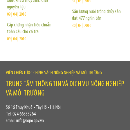
Xuất khẩu thủy sản: Khát
31 | 03 | 2010
nguyên liệu
Sản lượng nuôi trồng thủy sản
09 | 04 | 2010
đạt 477 nghìn tấn
Cấp chứng nhận tiêu chuẩn
30 | 03 | 2010
toàn cầu cho cá tra
09 | 04 | 2010
VIỆN CHIẾN LƯỢC CHÍNH SÁCH NÔNG NGHIỆP VÀ MÔI TRƯỜNG
TRUNG TÂM THÔNG TIN VÀ DỊCH VỤ NÔNG NGHIỆP
VÀ MÔI TRƯỜNG
Số 16 Thụy Khuê - Tây Hồ - Hà Nội
Tel: 024.66883264
Email: info@agro.gov.vn