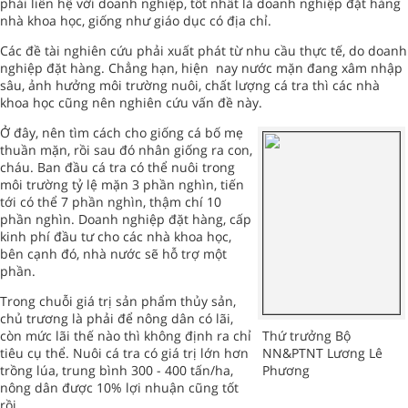
phải liên hệ với doanh nghiệp, tốt nhất là doanh nghiệp đặt hàng
nhà khoa học, giống như giáo dục có địa chỉ.
Các đề tài nghiên cứu phải xuất phát từ nhu cầu thực tế, do doanh
nghiệp đặt hàng. Chẳng hạn, hiện nay nước mặn đang xâm nhập
sâu, ảnh hưởng môi trường nuôi, chất lượng cá tra thì các nhà
khoa học cũng nên nghiên cứu vấn đề này.
Ở đây, nên tìm cách cho giống cá bố mẹ
thuần mặn, rồi sau đó nhân giống ra con,
cháu. Ban đầu cá tra có thể nuôi trong
môi trường tỷ lệ mặn 3 phần nghìn, tiến
tới có thể 7 phần nghìn, thậm chí 10
phần nghìn. Doanh nghiệp đặt hàng, cấp
kinh phí đầu tư cho các nhà khoa học,
bên cạnh đó, nhà nước sẽ hỗ trợ một
phần.
Trong chuỗi giá trị sản phẩm thủy sản,
chủ trương là phải để nông dân có lãi,
còn mức lãi thế nào thì không định ra chỉ
Thứ trưởng Bộ
tiêu cụ thể. Nuôi cá tra có giá trị lớn hơn
NN&PTNT Lương Lê
trồng lúa, trung bình 300 - 400 tấn/ha,
Phương
nông dân được 10% lợi nhuận cũng tốt
rồi.