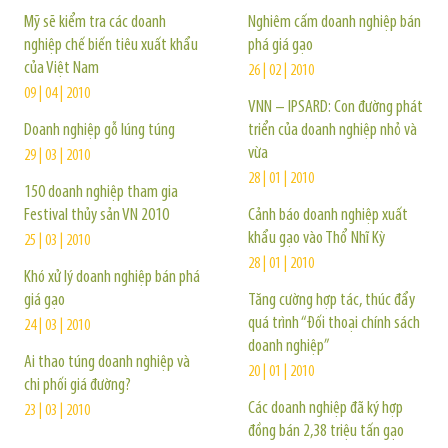
Mỹ sẽ kiểm tra các doanh
Nghiêm cấm doanh nghiệp bán
nghiệp chế biến tiêu xuất khẩu
phá giá gạo
của Việt Nam
26 | 02 | 2010
09 | 04 | 2010
VNN – IPSARD: Con đường phát
Doanh nghiệp gỗ lúng túng
triển của doanh nghiệp nhỏ và
vừa
29 | 03 | 2010
28 | 01 | 2010
150 doanh nghiệp tham gia
Festival thủy sản VN 2010
Cảnh báo doanh nghiệp xuất
khẩu gạo vào Thổ Nhĩ Kỳ
25 | 03 | 2010
28 | 01 | 2010
Khó xử lý doanh nghiệp bán phá
giá gạo
Tăng cường hợp tác, thúc đẩy
quá trình “Đối thoại chính sách
24 | 03 | 2010
doanh nghiệp”
Ai thao túng doanh nghiệp và
20 | 01 | 2010
chi phối giá đường?
Các doanh nghiệp đã ký hợp
23 | 03 | 2010
đồng bán 2,38 triệu tấn gạo