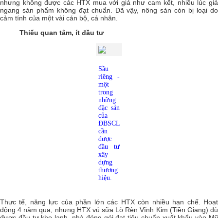
nhưng không được các HTX mua với giá như cam kết, nhiều lúc giá
ngang sản phẩm không đạt chuẩn. Đã vậy, nông sản còn bị loại do
cảm tính của một vài cán bộ, cá nhân.
Thiếu quan tâm, ít đầu tư
Sầu
riêng -
một
trong
những
đặc sản
của
ĐBSCL
cần
được
đầu tư
xây
dựng
thương
hiệu.
Thực tế, năng lực của phần lớn các HTX còn nhiều hạn chế. Hoạt
động 4 năm qua, nhưng HTX vú sữa Lò Rèn Vĩnh Kim (Tiền Giang) dù
được đầu tư kho lạnh, nhà đóng gói đạt tiêu chuẩn xuất khẩu vào Mỹ