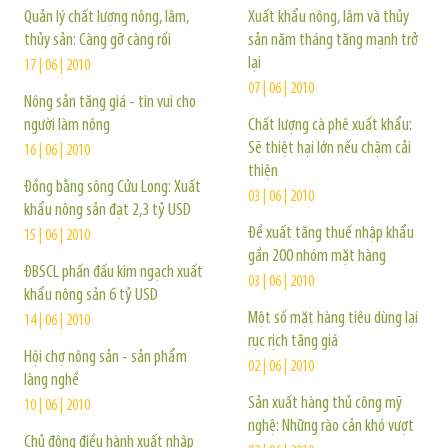
Quản lý chất lượng nông, lâm,
Xuất khẩu nông, lâm và thủy
thủy sản: Càng gỡ càng rối
sản năm tháng tăng mạnh trở
lại
17 | 06 | 2010
07 | 06 | 2010
Nông sản tăng giá - tin vui cho
người làm nông
Chất lượng cà phê xuất khẩu:
Sẽ thiệt hại lớn nếu chậm cải
16 | 06 | 2010
thiện
Đồng bằng sông Cửu Long: Xuất
03 | 06 | 2010
khẩu nông sản đạt 2,3 tỷ USD
Đề xuất tăng thuế nhập khẩu
15 | 06 | 2010
gần 200 nhóm mặt hàng
ÐBSCL phấn đấu kim ngạch xuất
03 | 06 | 2010
khẩu nông sản 6 tỷ USD
Một số mặt hàng tiêu dùng lại
14 | 06 | 2010
rục rịch tăng giá
Hội chợ nông sản - sản phẩm
02 | 06 | 2010
làng nghề
Sản xuất hàng thủ công mỹ
10 | 06 | 2010
nghệ: Những rào cản khó vượt
Chủ động điều hành xuất nhập