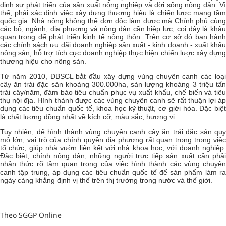
định sự phát triển của sản xuất nông nghiệp và đời sống nông dân. Vì
thế, phải xác định việc xây dựng thương hiệu là chiến lược mang tầm
quốc gia. Nhà nông không thể đơn độc làm được mà Chính phủ cùng
các bộ, ngành, địa phương và nông dân cần hiệp lực, coi đây là khâu
quan trọng để phát triển kinh tế nông thôn. Trên cơ sở đó ban hành
các chính sách ưu đãi doanh nghiệp sản xuất - kinh doanh - xuất khẩu
nông sản, hỗ trợ tích cực doanh nghiệp thực hiện chiến lược xây dựng
thương hiệu cho nông sản.
Từ năm 2010, ĐBSCL bắt đầu xây dựng vùng chuyên canh các loại
cây ăn trái đặc sản khoảng 300.000ha, sản lượng khoảng 3 triệu tấn
trái cây/năm, đảm bảo tiêu chuẩn phục vụ xuất khẩu, chế biến và tiêu
thụ nội địa. Hình thành được các vùng chuyên canh sẽ rất thuận lợi áp
dụng các tiêu chuẩn quốc tế, khoa học kỹ thuật, cơ giới hóa. Đặc biệt
là chất lượng đồng nhất về kích cỡ, màu sắc, hương vị.
Tuy nhiên, để hình thành vùng chuyên canh cây ăn trái đặc sản quy
mô lớn, vai trò của chính quyền địa phương rất quan trọng trong việc
tổ chức, giúp nhà vườn liên kết với nhà khoa học, với doanh nghiệp.
Đặc biệt, chính nông dân, những người trực tiếp sản xuất cần phải
nhận thức rõ tầm quan trọng của việc hình thành các vùng chuyên
canh tập trung, áp dụng các tiêu chuẩn quốc tế để sản phẩm làm ra
ngày càng khẳng định vị thế trên thị trường trong nước và thế giới.
Theo SGGP Online