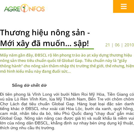
Thương hiệu nông sản -
Mới xây đã muốn... sập!
21 | 06 | 2010
Mấy năm gần đây, ĐBSCL rộ lên phong trào ào ạt xây dựng thương hiệu
nông sản theo tiêu chuẩn quốc tế Global Gap. Tiêu chuẩn này là “giấy
thông hành” cho nông sản thâm nhập thị trường thế giới, thế nhưng, hiện
mô hình kiểu mẫu này đang đuối sức…
Sống dở chết dở
Đi tiên phong là Vĩnh Long với bưởi Năm Roi Mỹ Hòa, Tiền Giang có
vú sữa Lò Rèn Vĩnh Kim, lúa Mỹ Thành Nam, Bến Tre với chôm chôm
Chợ Lách đạt tiêu chuẩn Global Gap. Hàng loạt loại đặc sản danh
tiếng khác ở ĐBSCL như xoài cát Hòa Lộc, bưởi da xanh, quýt hồng,
cam mật, nhãn tiêu da bò, tiêu Phú Quốc đang “chạy đua” gắn mác
Global Gap. Nông sản nâng cao được giá trị và xuất khẩu là niềm vui
lớn của nông dân ĐBSCL, khẳng định sự nhạy bén ứng dụng kỹ thuật,
thích ứng nhu cầu thị trường.