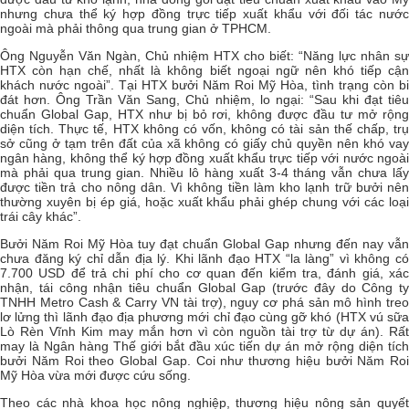
nhưng chưa thể ký hợp đồng trực tiếp xuất khẩu với đối tác nước
ngoài mà phải thông qua trung gian ở TPHCM.
Ông Nguyễn Văn Ngàn, Chủ nhiệm HTX cho biết: “Năng lực nhân sự
HTX còn hạn chế, nhất là không biết ngoại ngữ nên khó tiếp cận
khách nước ngoài”. Tại HTX bưởi Năm Roi Mỹ Hòa, tình trạng còn bi
đát hơn. Ông Trần Văn Sang, Chủ nhiệm, lo ngại: “Sau khi đạt tiêu
chuẩn Global Gap, HTX như bị bỏ rơi, không được đầu tư mở rộng
diện tích. Thực tế, HTX không có vốn, không có tài sản thế chấp, trụ
sở cũng ở tạm trên đất của xã không có giấy chủ quyền nên khó vay
ngân hàng, không thể ký hợp đồng xuất khẩu trực tiếp với nước ngoài
mà phải qua trung gian. Nhiều lô hàng xuất 3-4 tháng vẫn chưa lấy
được tiền trả cho nông dân. Vì không tiền làm kho lạnh trữ bưởi nên
thường xuyên bị ép giá, hoặc xuất khẩu phải ghép chung với các loại
trái cây khác”.
Bưởi Năm Roi Mỹ Hòa tuy đạt chuẩn Global Gap nhưng đến nay vẫn
chưa đăng ký chỉ dẫn địa lý. Khi lãnh đạo HTX “la làng” vì không có
7.700 USD để trả chi phí cho cơ quan đến kiểm tra, đánh giá, xác
nhận, tái công nhận tiêu chuẩn Global Gap (trước đây do Công ty
TNHH Metro Cash & Carry VN tài trợ), nguy cơ phá sản mô hình treo
lơ lửng thì lãnh đạo địa phương mới chỉ đạo cùng gỡ khó (HTX vú sữa
Lò Rèn Vĩnh Kim may mắn hơn vì còn nguồn tài trợ từ dự án). Rất
may là Ngân hàng Thế giới bắt đầu xúc tiến dự án mở rộng diện tích
bưởi Năm Roi theo Global Gap. Coi như thương hiệu bưởi Năm Roi
Mỹ Hòa vừa mới được cứu sống.
Theo các nhà khoa học nông nghiệp, thương hiệu nông sản quyết