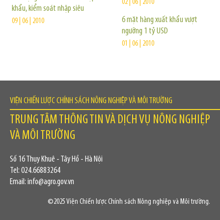
02 | 06 | 2010
khẩu, kiểm soát nhập siêu
6 mặt hàng xuất khẩu vượt
09 | 06 | 2010
ngưỡng 1 tỷ USD
01 | 06 | 2010
VIỆN CHIẾN LƯỢC CHÍNH SÁCH NÔNG NGHIỆP VÀ MÔI TRƯỜNG
TRUNG TÂM THÔNG TIN VÀ DỊCH VỤ NÔNG NGHIỆP
VÀ MÔI TRƯỜNG
Số 16 Thụy Khuê - Tây Hồ - Hà Nội
Tel: 024.66883264
Email: info@agro.gov.vn
©2025 Viện Chiến lược Chính sách Nông nghiệp và Môi trường.