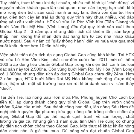
Tuy nhiên, thực tế sau khi đạt chuẩn, nhiều mô hình lại “chết đứng” vì
nguyên nhân khách quan lẫn chủ quan, như: sản lượng hạn chế, khó
mở rộng diện tích, sản xuất mạnh ai nấy làm, thiếu vốn đầu tư. Hiện
nay, diện tích cây ăn trái áp dụng quy trình này chưa nhiều, khó đáp
ứng yêu cầu xuất khẩu. HTX vú sữa Lò Rèn Vĩnh Kim (Tiền Giang) và
bưởi Năm Roi Mỹ Hòa (Vĩnh Long) đều đạt quy trình sản xuất theo
Global Gap 2 - 3 năm qua nhưng diện tích rất khiêm tốn, sản lượng
thấp, nên không thể nhận đơn đặt hàng lớn từ các nhà nhập khẩu
nước ngoài. Sau 4 năm có “giấy thông hành” đến vụ mùa vừa qua mới
xuất khẩu được hơn 10 tấn trái cây.
Việc phát triển diện tích áp dụng Global Gap cũng khó khăn. Tại HTX
vú sữa Lò Rèn Vĩnh Kim, phải chờ đến cuối năm 2011 mới có thêm
100ha áp dụng tiêu chuẩn Global Gap trong khi diện tích canh tác loại
đặc sản này tới 2.500ha. Còn vùng bưởi Năm Roi Mỹ Hòa (Vĩnh Long)
có 1.300ha nhưng diện tích áp dụng Global Gap chưa đầy 24ha. Hơn
2 năm qua, HTX bưởi Năm Roi Mỹ Hòa không mở rộng được diện
tích, thậm chí một số trường hợp xin rút khỏi danh sách vì cảm thấy
“đuối”.
Tại Bến Tre, lão nông Sáu Hớn ở xã Phú Phụng, huyện Chợ Lách bỏ
tiền túi, áp dụng thành công quy trình Global Gap trên vườn chôm
chôm 6,4ha của mình. Sau thành công ban đầu, lão nông Sáu Hơn đề
nghị chính quyền địa phương kêu gọi nông dân trồng chôm chôm áp
dụng Global Gap để tạo thế mạnh cạnh tranh về sản lượng, chất
lượng và giá cả. Nhưng gần 1 năm qua, tỉnh Bến Tre cũng có chừng
ấy diện tích chôm chôm theo Global Gap. Một thực tế khác khiến nông
dân chán nản là giá thu mua. Dù nông sản đạt chuẩn Global Gap