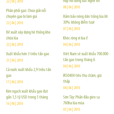
hợp với đồng đất Nghệ An
22 | 06 | 2010
08 | 06 | 2010
Phân phối gạo: Chưa giải nổi
chuyện gạo bị làm giá
Đảm bảo nông dân trồng lúa lời
30%: không điểm tựa!
22 | 06 | 2010
07 | 06 | 2010
Đề xuất xây dựng hệ thống kho
chứa lúa
Khóc ròng vì lúa ế
22 | 06 | 2010
04 | 06 | 2010
Xuất khẩu hơn 3 triệu tấn gạo
Việt Nam sẽ xuất khẩu 700.000
tấn gạo trong tháng 6
21 | 06 | 2010
04 | 06 | 2010
Cả nước xuất khẩu 2,9 triệu tấn
gạo
IR50404 tiêu thụ chậm, giá
thấp
17 | 06 | 2010
04 | 06 | 2010
Kim ngạch xuất khẩu gạo đạt
gần 1,5 tỷ USD trong 5 tháng
Sơn Tây: Phấn đấu gieo sạ
760ha lúa mùa
16 | 06 | 2010
03 | 06 | 2010