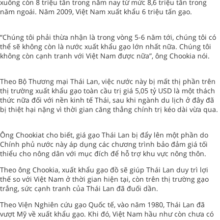
xuống còn 8 triệu tấn trong năm nay từ mức 8,6 triệu tấn trong
năm ngoái. Năm 2009, Việt Nam xuất khẩu 6 triệu tấn gạo.
“Chúng tôi phải thừa nhận là trong vòng 5-6 năm tới, chúng tôi có
thể sẽ không còn là nước xuất khẩu gạo lớn nhất nữa. Chúng tôi
không còn cạnh tranh với Việt Nam được nữa”, ông Chookia nói.
Theo Bộ Thương mại Thái Lan, việc nước này bị mất thị phần trên
thị trường xuất khẩu gạo toàn cầu trị giá 5,05 tỷ USD là một thách
thức nữa đối với nền kinh tế Thái, sau khi ngành du lịch ở đây đã
bị thiệt hại nặng vì thời gian căng thẳng chính trị kéo dài vừa qua.
Ông Chookiat cho biết, giá gạo Thái Lan bị đẩy lên một phần do
Chính phủ nước này áp dụng các chương trình bảo đảm giá tối
thiểu cho nông dân với mục đích để hỗ trợ khu vực nông thôn.
Theo ông Chookia, xuất khẩu gạo đồ sẽ giúp Thái Lan duy trì lợi
thế so với Việt Nam ở thời gian hiện tại, còn trên thị trường gạo
trắng, sức cạnh tranh của Thái Lan đã đuối dần.
Theo Viện Nghiên cứu gạo Quốc tế, vào năm 1980, Thái Lan đã
vượt Mỹ về xuất khẩu gạo. Khi đó, Việt Nam hầu như còn chưa có