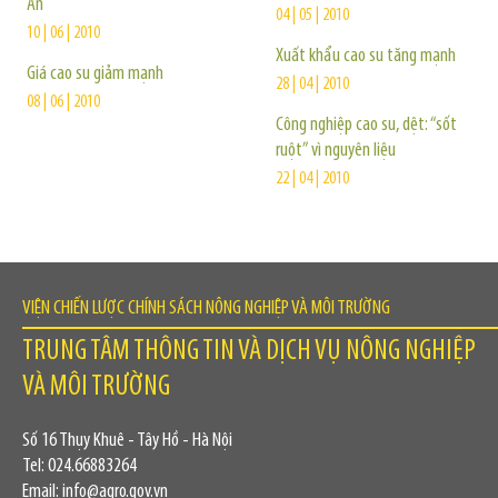
An
04 | 05 | 2010
10 | 06 | 2010
Xuất khẩu cao su tăng mạnh
Giá cao su giảm mạnh
28 | 04 | 2010
08 | 06 | 2010
Công nghiệp cao su, dệt: “sốt
ruột” vì nguyên liệu
22 | 04 | 2010
VIỆN CHIẾN LƯỢC CHÍNH SÁCH NÔNG NGHIỆP VÀ MÔI TRƯỜNG
TRUNG TÂM THÔNG TIN VÀ DỊCH VỤ NÔNG NGHIỆP
VÀ MÔI TRƯỜNG
Số 16 Thụy Khuê - Tây Hồ - Hà Nội
Tel: 024.66883264
Email: info@agro.gov.vn