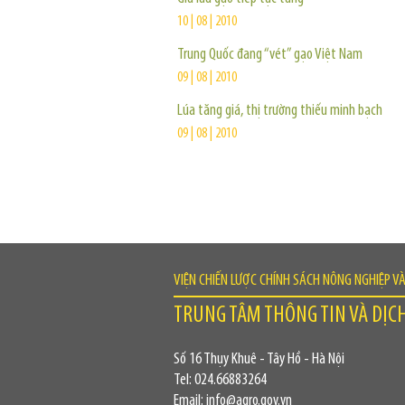
10 | 08 | 2010
Trung Quốc đang “vét” gạo Việt Nam
09 | 08 | 2010
Lúa tăng giá, thị trường thiếu minh bạch
09 | 08 | 2010
VIỆN CHIẾN LƯỢC CHÍNH SÁCH NÔNG NGHIỆP V
TRUNG TÂM THÔNG TIN VÀ DỊC
Số 16 Thụy Khuê - Tây Hồ - Hà Nội
Tel: 024.66883264
Email: info@agro.gov.vn