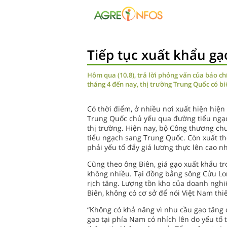
Tiếp tục xuất khẩu g
Hôm qua (10.8), trả lời phỏng vấn của báo ch
tháng 4 đến nay, thị trường Trung Quốc có b
Có thời điểm, ở nhiều nơi xuất hiện hiện
Trung Quốc chủ yếu qua đường tiểu ngạch
thị trường. Hiện nay, bộ Công thương ch
tiểu ngạch sang Trung Quốc. Còn xuất t
phải yếu tố đẩy giá lương thực lên cao nh
Cũng theo ông Biên, giá gạo xuất khẩu t
không nhiều. Tại đồng bằng sông Cửu Lon
rịch tăng. Lượng tồn kho của doanh nghiệ
Biên, không có cơ sở để nói Việt Nam thi
“Không có khả năng vì nhu cầu gạo tăng 
gạo tại phía Nam có nhích lên do yếu tố t