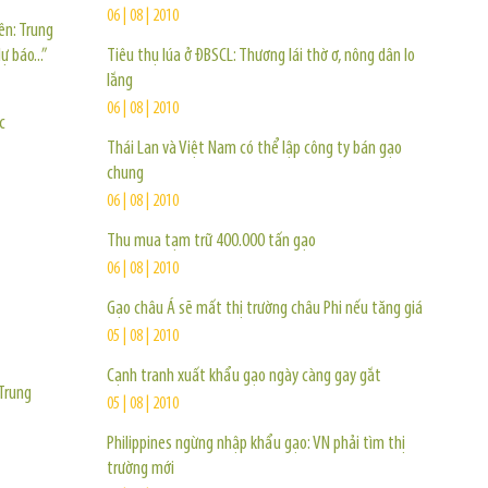
06 | 08 | 2010
ên: Trung
 báo...”
Tiêu thụ lúa ở ĐBSCL: Thương lái thờ ơ, nông dân lo
lắng
06 | 08 | 2010
c
Thái Lan và Việt Nam có thể lập công ty bán gạo
chung
06 | 08 | 2010
Thu mua tạm trữ 400.000 tấn gạo
06 | 08 | 2010
Gạo châu Á sẽ mất thị trường châu Phi nếu tăng giá
05 | 08 | 2010
Cạnh tranh xuất khẩu gạo ngày càng gay gắt
Trung
05 | 08 | 2010
Philippines ngừng nhập khẩu gạo: VN phải tìm thị
trường mới