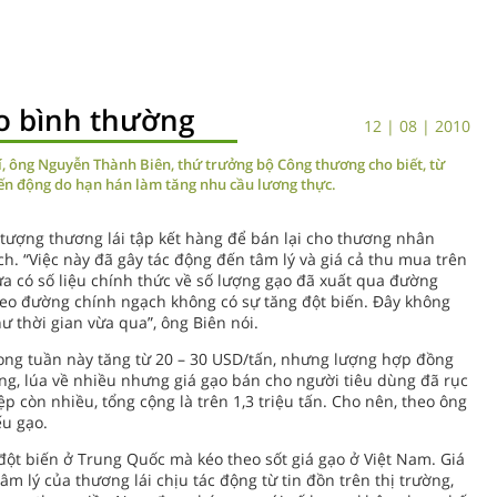
ạo bình thường
12 | 08 | 2010
í, ông Nguyễn Thành Biên, thứ trưởng bộ Công thương cho biết, từ
iến động do hạn hán làm tăng nhu cầu lương thực.
 tượng thương lái tập kết hàng để bán lại cho thương nhân
. “Việc này đã gây tác động đến tâm lý và giá cả thu mua trên
ưa có số liệu chính thức về số lượng gạo đã xuất qua đường
heo đường chính ngạch không có sự tăng đột biến. Đây không
ư thời gian vừa qua”, ông Biên nói.
rong tuần này tăng từ 20 – 30 USD/tấn, nhưng lượng hợp đồng
g, lúa về nhiều nhưng giá gạo bán cho người tiêu dùng đã rục
p còn nhiều, tổng cộng là trên 1,3 triệu tấn. Cho nên, theo ông
ếu gạo.
đột biến ở Trung Quốc mà kéo theo sốt giá gạo ở Việt Nam. Giá
âm lý của thương lái chịu tác động từ tin đồn trên thị trường,