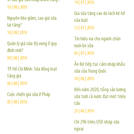
14 | 07 | 2010
10 | 08 | 2010
Giá sữa tăng cao do lách kẽ hở
Nguyên liệu giảm, sao giá sữa
của luật
lại tăng?
12 | 07 | 2010
10 | 08 | 2010
Tín hiệu vui cho ngành chăn
Quản lý giá sữa: Kỳ vọng ở quy
nuôi bò sữa
định mới?
05 | 07 | 2010
09 | 08 | 2010
Ấn Độ tiếp tục cấm nhập khẩu
TP Hồ Chí Minh: Sữa đồng loạt
sữa của Trung Quốc
tăng giá
30 | 06 | 2010
06 | 08 | 2010
Ðến năm 2020, tổng sản lượng
Cuộc chiến giá sữa ở Pháp
sữa tươi cả nước đạt một triệu
05 | 08 | 2010
tấn
23 | 06 | 2010
Chi 296 triệu USD nhập sữa
ngoại