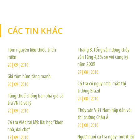
CÁC TIN KHÁC
TIN KHÁC
Tôm nguyên liệu thiếu triền
Tháng 8, tổng sản lượng thủy
miên
sản tăng 4,3% so với cùng kỳ
năm 2009
20 | 09 | 2010
27 | 08 | 2010
Giá tôm hùm tăng mạnh
Cá tra có nguy cơ bị mất thị
20 | 09 | 2010
trường Brazil
Tăng thuế chống bán phá giá cá
24 | 08 | 2010
tra VN là vô lý
Thủy sản Việt Nam hấp dẫn với
20 | 09 | 2010
thị trường Châu Á
Cá tra Việt tại Mỹ: Bài học “khôn
20 | 08 | 2010
nhà, dại chợ”
Người nuôi cá tra ngày một ít lãi
17 | 09 | 2010