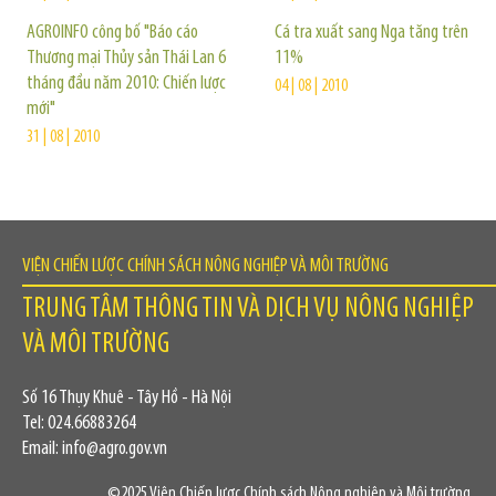
AGROINFO công bố "Báo cáo
Cá tra xuất sang Nga tăng trên
Thương mại Thủy sản Thái Lan 6
11%
tháng đầu năm 2010: Chiến lược
04 | 08 | 2010
mới"
31 | 08 | 2010
VIỆN CHIẾN LƯỢC CHÍNH SÁCH NÔNG NGHIỆP VÀ MÔI TRƯỜNG
TRUNG TÂM THÔNG TIN VÀ DỊCH VỤ NÔNG NGHIỆP
VÀ MÔI TRƯỜNG
Số 16 Thụy Khuê - Tây Hồ - Hà Nội
Tel: 024.66883264
Email: info@agro.gov.vn
©2025 Viện Chiến lược Chính sách Nông nghiệp và Môi trường.