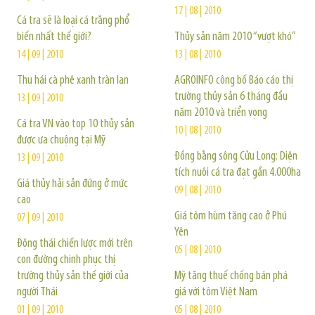
17 | 08 | 2010
Cá tra sẽ là loại cá trắng phổ
biến nhất thế giới?
Thủy sản năm 2010 “vượt khó”
14 | 09 | 2010
13 | 08 | 2010
Thu hái cà phê xanh tràn lan
AGROINFO công bố Báo cáo thị
trường thủy sản 6 tháng đầu
13 | 09 | 2010
năm 2010 và triển vọng
Cá tra VN vào top 10 thủy sản
10 | 08 | 2010
được ưa chuộng tại Mỹ
Đồng bằng sông Cửu Long: Diện
13 | 09 | 2010
tích nuôi cá tra đạt gần 4.000ha
Giá thủy hải sản đứng ở mức
09 | 08 | 2010
cao
Giá tôm hùm tăng cao ở Phú
07 | 09 | 2010
Yên
Động thái chiến lược mới trên
05 | 08 | 2010
con đường chinh phục thị
trường thủy sản thế giới của
Mỹ tăng thuế chống bán phá
người Thái
giá với tôm Việt Nam
01 | 09 | 2010
05 | 08 | 2010