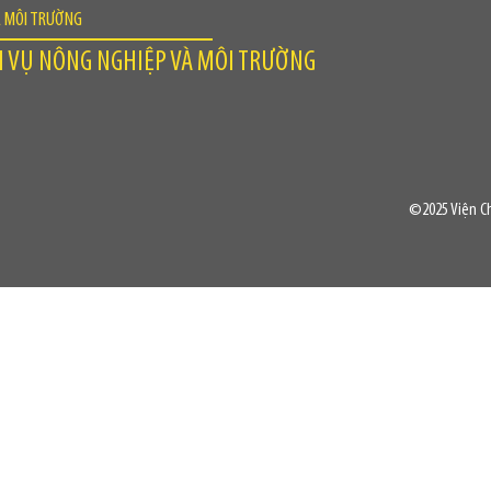
À MÔI TRƯỜNG
H VỤ NÔNG NGHIỆP VÀ MÔI TRƯỜNG
©2025 Viện Ch