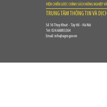
VIỆN CHIẾN LƯỢC CHÍNH SÁCH NÔNG NGHIỆP V
TRUNG TÂM THÔNG TIN VÀ DỊC
Số 16 Thụy Khuê - Tây Hồ - Hà Nội
Tel: 024.66883264
Email: info@agro.gov.vn