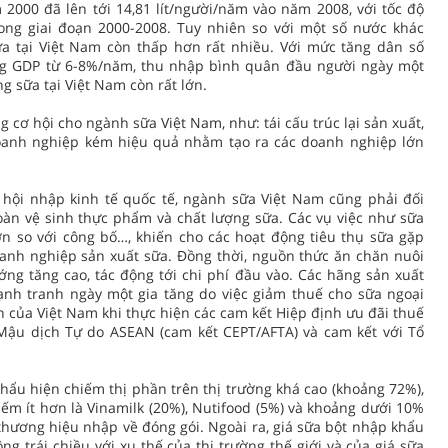
2000 đã lên tới 14,81 lít/người/năm vào năm 2008, với tốc độ
ng giai đoạn 2000-2008. Tuy nhiên so với một số nước khác
ữa tại Việt Nam còn thấp hơn rất nhiều. Với mức tăng dân số
ng GDP từ 6-8%/năm, thu nhập bình quân đầu người ngày một
ng sữa tại Việt Nam còn rất lớn.
cơ hội cho ngành sữa Việt Nam, như: tái cấu trúc lại sản xuất,
oanh nghiệp kém hiệu quả nhằm tạo ra các doanh nghiệp lớn
 hội nhập kinh tế quốc tế, ngành sữa Việt Nam cũng phải đối
àn vệ sinh thực phẩm và chất lượng sữa. Các vụ việc như sữa
n so với công bố…, khiến cho các hoạt động tiêu thụ sữa gặp
anh nghiệp sản xuất sữa. Đồng thời, nguồn thức ăn chăn nuôi
ng tăng cao, tác động tới chi phí đầu vào. Các hãng sản xuất
ạnh tranh ngày một gia tăng do việc giảm thuế cho sữa ngoại
 của Việt Nam khi thực hiện các cam kết Hiệp định ưu đãi thuế
Mậu dịch Tự do ASEAN (cam kết CEPT/AFTA) và cam kết với Tổ
ẩu hiện chiếm thị phần trên thị trường khá cao (khoảng 72%),
iếm ít hơn là Vinamilk (20%), Nutifood (5%) và khoảng dưới 10%
hương hiệu nhập về đóng gói. Ngoài ra, giá sữa bột nhập khẩu
ộng trái chiều với xu thế của thị trường thế giới và của giá sữa