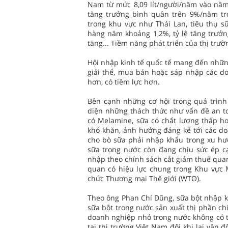
Nam từ mức 8,09 lít/người/năm vào năm 
tăng trưởng bình quân trên 9%/năm tro
trong khu vực như Thái Lan, tiêu thụ s
hàng năm khoảng 1,2%, tỷ lệ tăng trưở
tăng... Tiềm năng phát triển của thị trườ
Hội nhập kinh tế quốc tế mang đến những 
giải thể, mua bán hoặc sáp nhập các d
hơn, có tiềm lực hơn.
Bên cạnh những cơ hội trong quá trình
diện những thách thức như vấn đề an to
có Melamine, sữa có chất lượng thấp hơ
khó khăn, ảnh hưởng đáng kể tới các do
cho bò sữa phải nhập khẩu trong xu hướ
sữa trong nước còn đang chịu sức ép c
nhập theo chính sách cắt giảm thuế quan
quan có hiệu lực chung trong Khu vực 
chức Thương mại Thế giới (WTO).
Theo ông Phan Chí Dũng, sữa bột nhập kh
sữa bột trong nước sản xuất thị phần ch
doanh nghiệp nhỏ trong nước không có t
tại thị trường Việt Nam đôi khi lại vận đ