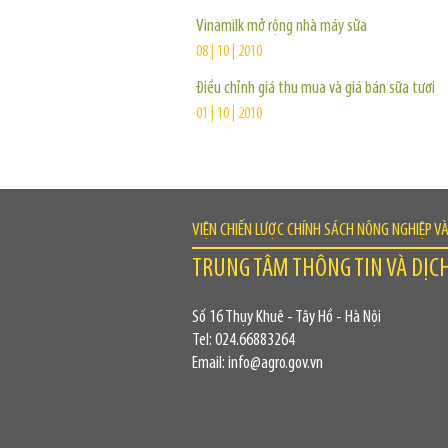
Vinamilk mở rộng nhà máy sữa
08 | 10 | 2010
Điều chỉnh giá thu mua và giá bán sữa tươi
01 | 10 | 2010
VIỆN CHIẾN LƯỢC CHÍNH SÁCH NÔNG NGHIỆP V
TRUNG TÂM THÔNG TIN VÀ DỊC
Số 16 Thụy Khuê - Tây Hồ - Hà Nội
Tel: 024.66883264
Email: info@agro.gov.vn