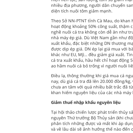
nhiều địa phương, người dân chuyển sang
diện tích nuôi tôm giảm mạnh.
Theo Sở NN-PTNT tỉnh Cà Mau, do khan h
hoạt động khoảng 50% công suất, thậm ch
nghề nuôi cá tra không còn dễ ăn như trư
nhà máy ép giá. Dù Việt Nam gần như độ
xuất khẩu, đặc biệt những DN thương mạ
được dịp ép giá. DN ép lại giá mua với b
khác như EU, Mỹ… đều giảm giá xuất. Tình
cá tra xuất khẩu, hầu hết chỉ hoạt động 
ao hầm nuôi cá bỏ trống vì người nuôi liê
Điều lạ, thông thường khi giá mua cá ngu
nay, dù giá cá tra đã lên 20.000 đồng/kg,
chưa an tâm với quá nhiều bất trắc đã từ
khan hiếm nguyên liệu của các nhà máy l
Giảm thuế nhập khẩu nguyên liệu
Tại hội thảo chiến lược phát triển thủy
nguyên Thứ trưởng Bộ Thủy sản (khi chưa
phân tích những được và mất khi áp dụn
và về lâu dài sẽ ảnh hưởng thế nào đến c