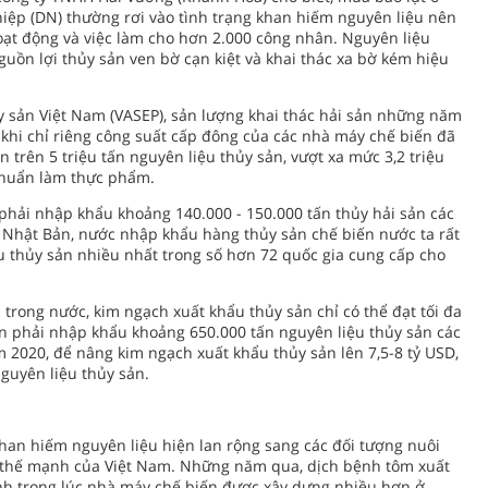
iệp (DN) thường rơi vào tình trạng khan hiếm nguyên liệu nên
oạt động và việc làm cho hơn 2.000 công nhân. Nguyên liệu
uồn lợi thủy sản ven bờ cạn kiệt và khai thác xa bờ kém hiệu
y sản Việt Nam (VASEP), sản lượng khai thác hải sản những năm
g khi chỉ riêng công suất cấp đông của các nhà máy chế biến đã
ến trên 5 triệu tấn nguyên liệu thủy sản, vượt xa mức 3,2 triệu
 chuẩn làm thực phẩm.
phải nhập khẩu khoảng 140.000 - 150.000 tấn thủy hải sản các
đó, Nhật Bản, nước nhập khẩu hàng thủy sản chế biến nước ta rất
u thủy sản nhiều nhất trong số hơn 72 quốc gia cung cấp cho
trong nước, kim ngạch xuất khẩu thủy sản chỉ có thể đạt tối đa
n phải nhập khẩu khoảng 650.000 tấn nguyên liệu thủy sản các
m 2020, để nâng kim ngạch xuất khẩu thủy sản lên 7,5-8 tỷ USD,
guyên liệu thủy sản.
khan hiếm nguyên liệu hiện lan rộng sang các đối tượng nuôi
ng thế mạnh của Việt Nam. Những năm qua, dịch bệnh tôm xuất
ạnh trong lúc nhà máy chế biến được xây dựng nhiều hơn ở