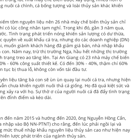
 nuôi cá chình, cá bống tượng và loài thủy sản khác khiến
iếm tôm nguyên liệu nên 26 nhà máy chế biến thủy sản chỉ
í có lúc công nhân tạm nghỉ. Trong khi đó, gần 3 năm qua,
ớc. Tình trạng phát triển nóng khiến sản lượng có dư thừa,
c quyền về xuất khẩu cá tra, nhưng do các doanh nghiệp (DN)
i, muốn giành khách hàng đã giảm giá bán, nhà nhập khẩu
à con. Năm nay, trừ thị trường Nga, hầu hết những thị trường
 trạng treo ao tăng lên. Tại An Giang có 23 nhà máy chế biến
50% - 60% công suất thiết kế. Có đến 30% - 40%, thậm chí 60%
n tục bị thua lỗ, không còn vốn tái đầu tư.
yên liệu tăng bà con sẽ ùn ùn quay lại nuôi cá tra, nhưng hiện
 vẫn chưa khiến người nuôi thả cá giống. Họ đã quá kiệt sức và
ng xảy ra với họ. Sự thờ ơ của người nuôi cá đã đẩy tình trạng
ên đỉnh điểm và kéo dài.
 sản đến năm 2015 và hướng đến 2020, ông Nguyễn Hồng Cẩn,
 nhập vào Bộ NN-PTNT) cho rằng, đến lúc phải ngồi lại và
g mức thuế nhập khẩu nguyên liệu thủy sản cao như hiện nay
hiến lược phát triển của ngành thủy sản.