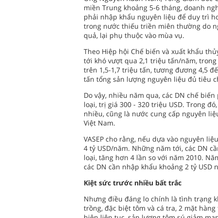
miền Trung khoảng 5-6 tháng, doanh ngh
phải nhập khẩu nguyên liệu để duy trì h
trong nước thiếu triền miên thường do ng
quả, lại phụ thuộc vào mùa vụ.
Theo Hiệp hội Chế biến và xuất khẩu thủ
tới khó vượt qua 2,1 triệu tấn/năm, tron
trên 1,5-1,7 triệu tấn, tương đương 4,5 đ
tấn tổng sản lượng nguyên liệu đủ tiêu
Do vậy, nhiều năm qua, các DN chế biến 
loại, trị giá 300 - 320 triệu USD. Trong 
nhiều, cũng là nước cung cấp nguyên liệ
Việt Nam.
VASEP cho rằng, nếu dựa vào nguyên liệu 
4 tỷ USD/năm. Những năm tới, các DN cầ
loại, tăng hơn 4 lần so với năm 2010. Nă
các DN cần nhập khẩu khoảng 2 tỷ USD n
Kiệt sức trước nhiều bất trắc
Nhưng điều đáng lo chính là tình trạng 
trồng, đặc biệt tôm và cá tra, 2 mặt hà
hiện liên tục, sản lượng tôm sú giảm m