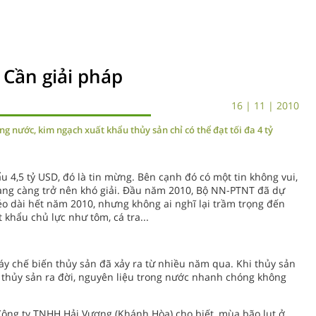
 Cần giải pháp
16 | 11 | 2010
g nước, kim ngạch xuất khẩu thủy sản chỉ có thể đạt tối đa 4 tỷ
 4,5 tỷ USD, đó là tin mừng. Bên cạnh đó có một tin không vui,
càng càng trở nên khó giải. Đầu năm 2010, Bộ NN-PTNT đã dự
o dài hết năm 2010, nhưng không ai nghĩ lại trầm trọng đến
t khẩu chủ lực như tôm, cá tra...
y chế biến thủy sản đã xảy ra từ nhiều năm qua. Khi thủy sản
 thủy sản ra đời, nguyên liệu trong nước nhanh chóng không
ng ty TNHH Hải Vương (Khánh Hòa) cho biết, mùa bão lụt ở