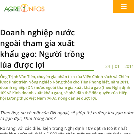
Doanh nghiệp nước
ngoài tham gia xuất
khẩu gạo: Người trồng
lúa được lợi
24 | 01 | 2011
Ông Trịnh Văn Tiến, chuyên gia phân tích của Viện Chính sách và Chiến
lược Phát triển Nông nghiệp Nông thôn cho Tiền Phong biết, năm 2011,
doanh nghiệp (DN) nước ngoài tham gia xuất khẩu gạo (theo Nghị định
109 về Kinh doanh xuất khẩu gạo), sẽ phá dần thế độc quyền của Hiệp
hội Lương thực Việt Nam (VFA), nông dân sẽ được lợi.
Theo ông, sự có mặt của DN ngoại, sẽ giúp thị trường lúa gạo nước
ta gạn đục, khơi trong hơn?
Rõ ràng, với các điều kiện trong Nghị định 109 đặt ra (có ít nhất
một kho chứa tối thiểu 5.000 tấn thóc, một cơ sở xay xát thóc, gạo