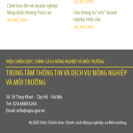
30 | 06 | 2010
Cảnh báo đối với doanh nghiệp
Nhập khẩu Đường Thái Lan
Sửa thông tư “siết” doanh
nghiệp thủy sản
06 | 08 | 2010
29 | 06 | 2010
VIỆN CHIẾN LƯỢC CHÍNH SÁCH NÔNG NGHIỆP VÀ MÔI TRƯỜNG
TRUNG TÂM THÔNG TIN VÀ DỊCH VỤ NÔNG NGHIỆP
VÀ MÔI TRƯỜNG
Số 16 Thụy Khuê - Tây Hồ - Hà Nội
Tel: 024.66883264
Email: info@agro.gov.vn
©2025 Viện Chiến lược Chính sách Nông nghiệp và Môi trường.