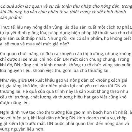
Có quá sớm lạc quan về sự cải thiện thu nhập cho nông dân, trong
khi lâu nay, họ vẫn chịu phần thua thiệt trong chuỗi hình thành
sản phẩm?
Thực tế, lâu nay nông dân vùng lúa đều sản xuất một cách tự phát,
tự quyết định giống lúa, tự áp dụng biện pháp kỹ thuật sao cho chi
phí sản xuất thấp nhất. Nhưng rồi, khi có sản phẩm, họ không biết
ai sẽ mua và mua với mức giá nào?
Cơ quan chức năng có đưa ra khuyến cáo thị trường, nhưng không
chỉ được ai sẽ mua, chỉ nói đến DN một cách chung chung. Trong
khi đó, DN cũng chỉ lo kinh doanh, không tự tổ chức vùng sản xuất
lúa nguyên liệu, khoán việc thu gom lúa cho thương lái.
Như vậy, giữa DN xuất khẩu gạo và nông dân có khoảng cách giá
trị gia tăng khá lớn, tất nhiên phần lợi chủ yếu rơi vào túi DN và
thương lái. Hệ quả của quá trình này là sản xuất không theo nhu
cầu thị trường, chất lượng và thương hiệu hạt gạo Việt cũng khó
được nâng lên.
Nghị định 109 tạo cho thị trường lúa gạo minh bạch hơn (ít nhất là
so với hiện tại), khi loại dần những DN kinh doanh mùa vụ, chộp
giật kiếm lợi trước mắt. DN buộc phải quan tâm đến nông dân và
vùng nguyên liệu hơn.