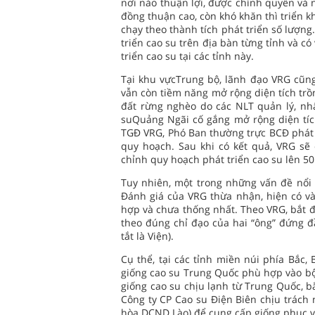
nơi nào thuận lợi, được chính quyền và 
đồng thuận cao, còn khó khăn thì triển k
chạy theo thành tích phát triển số lượng
triển cao su trên địa bàn từng tỉnh và 
triển cao su tại các tỉnh này.
Tại khu vựcTrung bộ, lãnh đạo VRG cũng
vẫn còn tiềm năng mở rộng diện tích trồn
đất rừng nghèo do các NLT quản lý, n
suQuảng Ngãi cố gắng mở rộng diện tích
TGĐ VRG, Phó Ban thường trực BCĐ phát tr
quy hoạch. Sau khi có kết quả, VRG sẽ
chỉnh quy hoạch phát triển cao su lên 5
Tuy nhiên, một trong những vấn đề nổi 
Đánh giá của VRG thừa nhận, hiện có và
hợp và chưa thống nhất. Theo VRG, bắt đ
theo đúng chỉ đạo của hai “ông” đứng đ
tắt là Viện).
Cụ thể, tại các tỉnh miền núi phía Bắc,
giống cao su Trung Quốc phù hợp vào bộ
giống cao su chịu lạnh từ Trung Quốc, b
Công ty CP Cao su Điện Biên chịu trác
hòa DCND Lào) để cung cấp giống phục vụ