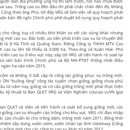
người dân địa phương ủng hộ thì làm trước, nơi nào chưa được
hai sau. Trồng cao su đến đâu thì phải chắc chắn đến đó, không
. Cũng theo ông Phú, tới đây VRG sẽ làm việc về quy hoạch phát
có văn bản đề nghị Chính phủ phê duyệt bổ sung quy hoạch phát
 cho rằng, tuy có nhiều khó khăn so với các vùng khác nhưng
g mới cao su. Đặc biệt, ưu tiên phát triển cao su từ chuyển đổi
hất là ở Hà Tĩnh và Quảng Nam. Riêng Công ty TNHH MTV Cao
 cao su lên tối thiểu là 3.000 ha. Theo ông Lê Xuân Hòe- Phó
iển cao su ở khu vực này, sắp tới VRG sẽ tiến hành rà soát lại
 có văn bản trình Chính phủ và Bộ NN-PTNT thống nhất điều
0 ngàn ha vào năm 2015.
cộm và không ít bất cập là công tác giống phục vụ trồng mới.
i DN “buông lỏng” công tác tuyển chọn giống, giống chưa phù
ầu từ năm nay, giống và cơ cấu giống trồng mới phải thực hiện
ầu kỹ thuật là Ban QLKT VRG và Viện Nghiên cứucao suVN (gọi
 Ban QLKT và Viện sẽ tiến hành rà soát bổ sung giống mới, các
 giống cao su khuyến cáo trồng cho khu vực. VRG chỉ đạo nhập
ắc Lào chuẩn bị cho trồng dặm, trồng mới năm 2011, đồng thời
h nhiệm xây dựng vườn ươm, vườn nhân tại tỉnh Udomxay (Cộng
 trồng mới cho các công ty cao su khác từ năm 2012.