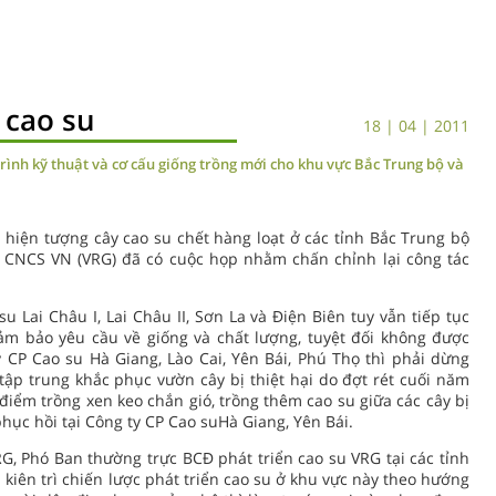
 cao su
18 | 04 | 2011
rình kỹ thuật và cơ cấu giống trồng mới cho khu vực Bắc Trung bộ và
hiện tượng cây cao su chết hàng loạt ở các tỉnh Bắc Trung bộ
n CNCS VN (VRG) đã có cuộc họp nhằm chấn chỉnh lại công tác
u Lai Châu I, Lai Châu II, Sơn La và Điện Biên tuy vẫn tiếp tục
ảm bảo yêu cầu về giống và chất lượng, tuyệt đối không được
ty CP Cao su Hà Giang, Lào Cai, Yên Bái, Phú Thọ thì phải dừng
ập trung khắc phục vườn cây bị thiệt hại do đợt rét cuối năm
điểm trồng xen keo chắn gió, trồng thêm cao su giữa các cây bị
ục hồi tại Công ty CP Cao suHà Giang, Yên Bái.
 Phó Ban thường trực BCĐ phát triển cao su VRG tại các tỉnh
kiên trì chiến lược phát triển cao su ở khu vực này theo hướng