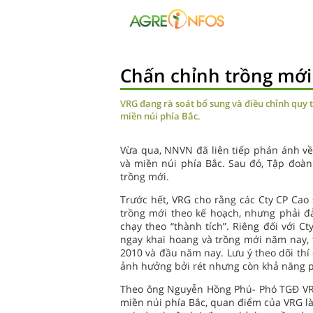
Chấn chỉnh trồng mới
VRG đang rà soát bổ sung và điều chỉnh quy t
miền núi phía Bắc.
Vừa qua, NNVN đã liên tiếp phán ánh về 
và miền núi phía Bắc. Sau đó, Tập đoà
trồng mới.
Trước hết, VRG cho rằng các Cty CP Cao s
trồng mới theo kế hoạch, nhưng phải đ
chạy theo “thành tích”. Riêng đối với C
ngay khai hoang và trồng mới năm nay, t
2010 và đầu năm nay. Lưu ý theo dõi thí 
ảnh hưởng bởi rét nhưng còn khả năng ph
Theo ông Nguyễn Hồng Phú- Phó TGĐ VRG,
miền núi phía Bắc, quan điểm của VRG là 