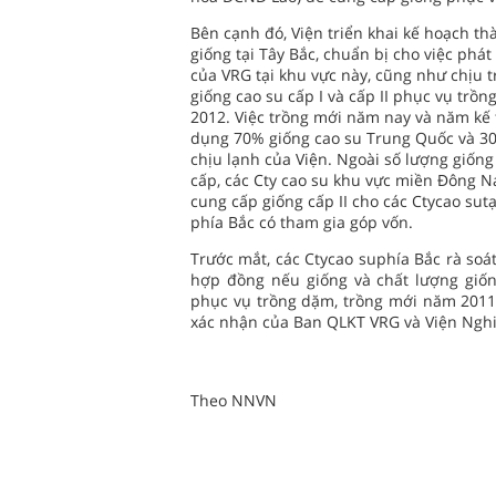
Bên cạnh đó, Viện triển khai kế hoạch t
giống tại Tây Bắc, chuẩn bị cho việc phát 
của VRG tại khu vực này, cũng như chịu 
giống cao su cấp I và cấp II phục vụ trồ
2012. Việc trồng mới năm nay và năm kế 
dụng 70% giống cao su Trung Quốc và 3
chịu lạnh của Viện. Ngoài số lượng giống
cấp, các Cty cao su khu vực miền Đông 
cung cấp giống cấp II cho các Ctycao sutạ
phía Bắc có tham gia góp vốn.
Trước mắt, các Ctycao suphía Bắc rà soá
hợp đồng nếu giống và chất lượng giốn
phục vụ trồng dặm, trồng mới năm 2011 v
xác nhận của Ban QLKT VRG và Viện Ngh
Theo NNVN