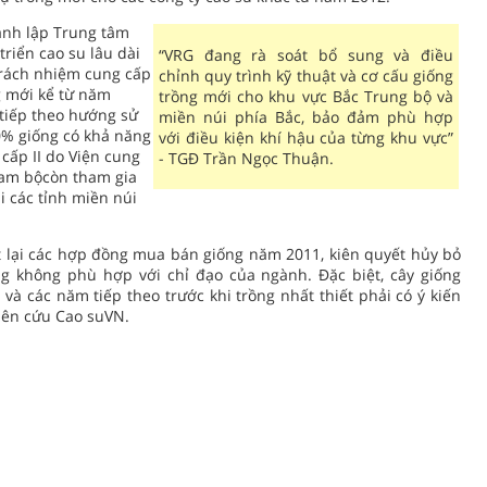
hành lập Trung tâm
triển cao su lâu dài
“VRG đang rà soát bổ sung và điều
trách nhiệm cung cấp
chỉnh quy trình kỹ thuật và cơ cấu giống
ng mới kể từ năm
trồng mới cho khu vực Bắc Trung bộ và
tiếp theo hướng sử
miền núi phía Bắc, bảo đảm phù hợp
0% giống có khả năng
với điều kiện khí hậu của từng khu vực”
 cấp II do Viện cung
- TGĐ Trần Ngọc Thuận.
Nam bộcòn tham gia
i các tỉnh miền núi
t lại các hợp đồng mua bán giống năm 2011, kiên quyết hủy bỏ
g không phù hợp với chỉ đạo của ngành. Đặc biệt, cây giống
à các năm tiếp theo trước khi trồng nhất thiết phải có ý kiến
iên cứu Cao suVN.