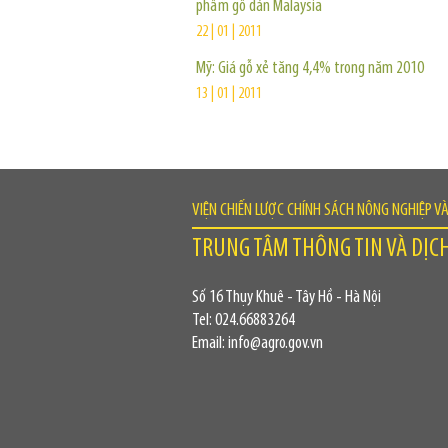
phẩm gỗ dán Malaysia
22 | 01 | 2011
Mỹ: Giá gỗ xẻ tăng 4,4% trong năm 2010
13 | 01 | 2011
VIỆN CHIẾN LƯỢC CHÍNH SÁCH NÔNG NGHIỆP V
TRUNG TÂM THÔNG TIN VÀ DỊC
Số 16 Thụy Khuê - Tây Hồ - Hà Nội
Tel: 024.66883264
Email: info@agro.gov.vn