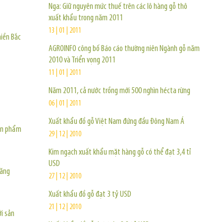
Nga: Giữ nguyên mức thuế trên các lô hàng gỗ thô
xuất khẩu trong năm 2011
13 | 01 | 2011
iền Bắc
AGROINFO công bố Báo cáo thường niên Ngành gỗ năm
2010 và Triển vọng 2011
11 | 01 | 2011
Năm 2011, cả nước trồng mới 500 nghìn hécta rừng
06 | 01 | 2011
Xuất khẩu đồ gỗ Việt Nam đứng đầu Đông Nam Á
sản phẩm
29 | 12 | 2010
Kim ngạch xuất khẩu mặt hàng gỗ có thể đạt 3,4 tỉ
USD
tăng
27 | 12 | 2010
Xuất khẩu đồ gỗ đạt 3 tỷ USD
21 | 12 | 2010
i sản