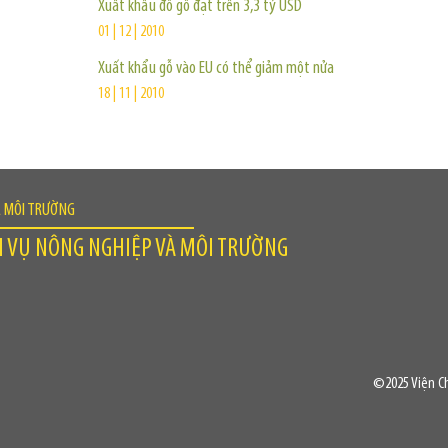
Xuất khẩu đồ gỗ đạt trên 3,3 tỷ USD
01 | 12 | 2010
Xuất khẩu gỗ vào EU có thể giảm một nửa
18 | 11 | 2010
À MÔI TRƯỜNG
H VỤ NÔNG NGHIỆP VÀ MÔI TRƯỜNG
©2025 Viện Ch