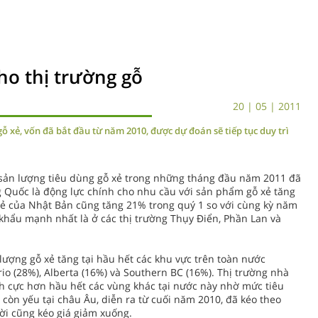
ho thị trường gỗ
1
20 | 05 | 2011
 xẻ, vốn đã bắt đầu từ năm 2010, được dự đoán sẽ tiếp tục duy trì
sản lượng tiêu dùng gỗ xẻ trong những tháng đầu năm 2011 đã
 Quốc là động lực chính cho nhu cầu với sản phẩm gỗ xẻ tăng
xẻ của Nhật Bản cũng tăng 21% trong quý 1 so với cùng kỳ năm
hẩu mạnh nhất là ở các thị trường Thụy Điển, Phần Lan và
lượng gỗ xẻ tăng tại hầu hết các khu vực trên toàn nước
o (28%), Alberta (16%) và Southern BC (16%). Thị trường nhà
h cực hơn hầu hết các vùng khác tại nước này nhờ mức tiêu
còn yếu tại châu Âu, diễn ra từ cuối năm 2010, đã kéo theo
ời cũng kéo giá giảm xuống.