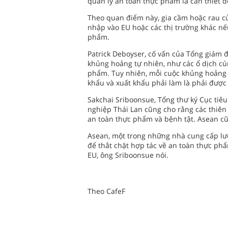
quản lý an toàn thực phẩm là cần thiết 
Theo quan điểm này, gia cầm hoặc rau củ
nhập vào EU hoặc các thị trường khác nếu
phẩm.
Patrick Deboyser, cố vấn của Tổng giám đ
khủng hoảng tự nhiên, như các ổ dịch c
phẩm. Tuy nhiên, mỗi cuộc khủng hoảng
khẩu và xuất khẩu phải làm là phải được
Sakchai Sriboonsue, Tổng thư ký Cục ti
nghiệp Thái Lan cũng cho rằng các thiên
an toàn thực phẩm và bệnh tật. Asean cũ
Asean, một trong những nhà cung cấp lươ
để thắt chặt hợp tác về an toàn thực ph
EU, ông Sriboonsue nói.
Theo CafeF