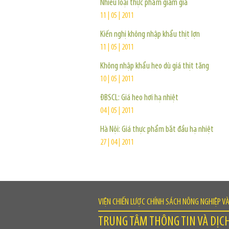
Nhiều loại thực phẩm giảm giá
11 | 05 | 2011
Kiến nghị không nhập khẩu thịt lợn
11 | 05 | 2011
Không nhập khẩu heo dù giá thịt tăng
10 | 05 | 2011
ĐBSCL: Giá heo hơi hạ nhiệt
04 | 05 | 2011
Hà Nội: Giá thực phẩm bắt đầu hạ nhiệt
27 | 04 | 2011
VIỆN CHIẾN LƯỢC CHÍNH SÁCH NÔNG NGHIỆP V
TRUNG TÂM THÔNG TIN VÀ DỊC