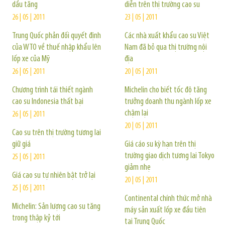
dầu tăng
diễn trên thị trường cao su
26 | 05 | 2011
23 | 05 | 2011
Trung Quốc phản đối quyết định
Các nhà xuất khẩu cao su Việt
của WTO về thuế nhập khẩu lên
Nam đã bỏ qua thị trường nội
lốp xe của Mỹ
địa
26 | 05 | 2011
20 | 05 | 2011
Chương trình tái thiết ngành
Michelin cho biết tốc độ tăng
cao su Indonesia thất bại
trưởng doanh thu ngành lốp xe
chậm lại
26 | 05 | 2011
20 | 05 | 2011
Cao su trên thị trường tương lai
giữ giá
Giá cáo su kỳ hạn trên thị
trường giao dịch tương lai Tokyo
25 | 05 | 2011
giảm nhẹ
Giá cao su tự nhiên bật trở lại
20 | 05 | 2011
25 | 05 | 2011
Continental chính thức mở nhà
Michelin: Sản lượng cao su tăng
máy sản xuất lốp xe đầu tiên
trong thập kỷ tới
tại Trung Quốc