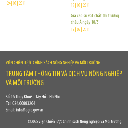
24 | 05 | 2011
19 | 05 | 2011
Giá cao su vật chất thị trường
châu Á ngày 18/5
19 | 05 | 2011
VIỆN CHIẾN LƯỢC CHÍNH SÁCH NÔNG NGHIỆP VÀ MÔI TRƯỜNG
TRUNG TÂM THÔNG TIN VÀ DỊCH VỤ NÔNG NGHIỆP
VÀ MÔI TRƯỜNG
Số 16 Thụy Khuê - Tây Hồ - Hà Nội
Tel: 024.66883264
Email: info@agro.gov.vn
©2025 Viện Chiến lược Chính sách Nông nghiệp và Môi trường.