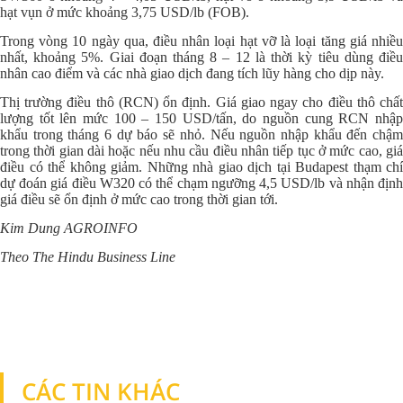
hạt vụn ở mức khoảng 3,75 USD/lb (FOB).
Trong vòng 10 ngày qua, điều nhân loại hạt vỡ là loại tăng giá nhiều
nhất, khoảng 5%. Giai đoạn tháng 8 – 12 là thời kỳ tiêu dùng điều
nhân cao điểm và các nhà giao dịch đang tích lũy hàng cho dịp này.
Thị trường điều thô (RCN) ổn định. Giá giao ngay cho điều thô chất
lượng tốt lên mức 100 – 150 USD/tấn, do nguồn cung RCN nhập
khẩu trong tháng 6 dự báo sẽ nhỏ. Nếu nguồn nhập khẩu đến chậm
trong thời gian dài hoặc nếu nhu cầu điều nhân tiếp tục ở mức cao, giá
điều có thể không giảm. Những nhà giao dịch tại Budapest thạm chí
dự đoán giá điều W320 có thể chạm ngưỡng 4,5 USD/lb và nhận định
giá điều sẽ ổn định ở mức cao trong thời gian tới.
Kim Dung AGROINFO
Theo The Hindu Business Line
CÁC TIN KHÁC
TIN KHÁC