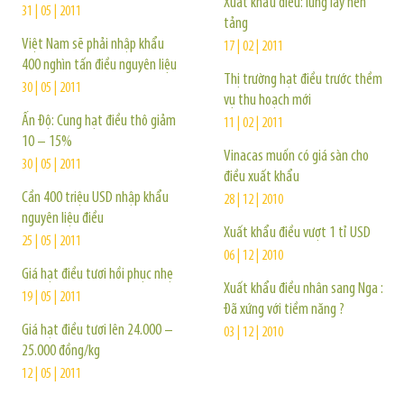
Xuất khẩu điều: lung lay nền
31 | 05 | 2011
tảng
Việt Nam sẽ phải nhập khẩu
17 | 02 | 2011
400 nghìn tấn điều nguyên liệu
Thị trường hạt điều trước thềm
30 | 05 | 2011
vụ thu hoạch mới
Ấn Độ: Cung hạt điều thô giảm
11 | 02 | 2011
10 – 15%
Vinacas muốn có giá sàn cho
30 | 05 | 2011
điều xuất khẩu
Cần 400 triệu USD nhập khẩu
28 | 12 | 2010
nguyên liệu điều
Xuất khẩu điều vượt 1 tỉ USD
25 | 05 | 2011
06 | 12 | 2010
Giá hạt điều tươi hồi phục nhẹ
Xuất khẩu điều nhân sang Nga :
19 | 05 | 2011
Đã xứng với tiềm năng ?
Giá hạt điều tươi lên 24.000 –
03 | 12 | 2010
25.000 đồng/kg
12 | 05 | 2011