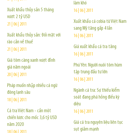
làm khó
Xuất khẩu thủy sản 5 tháng
16 | 06 | 2011
vượt 2 tỷ USD
Xuất khẩu cá cobia từ Việt Nam
21 | 06 | 2011
sang Mỹ tăng gấp 4 lần
Xuất khẩu thủy sản: Đối mặt với
16 | 06 | 2011
rào cản về thuế
Giá xuất khẩu cá tra tăng
21 | 06 | 2011
16 | 06 | 2011
Giá tôm càng xanh vượt đỉnh
Phú Yên: Người nuôi tôm hùm
giá năm ngoái
tập trung đầu tư lớn
20 | 06 | 2011
16 | 06 | 2011
Pháp muốn nhập nhiều cá ngừ
Ngành cá tra: Sự thiếu kiểm
đông lạnh sâu
soát đang phá hỏng điều kỳ
18 | 06 | 2011
diệu
Cá tra Việt Nam - cần một
16 | 06 | 2011
chiến lược cho mốc 3,6 tỷ USD
Giá cá tra nguyên liệu liên tục
năm 2020
sụt giảm mạnh
18 | 06 | 2011