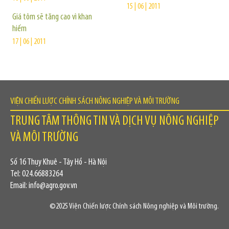
15 | 06 | 2011
Giá tôm sẽ tăng cao vì khan
hiếm
17 | 06 | 2011
VIỆN CHIẾN LƯỢC CHÍNH SÁCH NÔNG NGHIỆP VÀ MÔI TRƯỜNG
TRUNG TÂM THÔNG TIN VÀ DỊCH VỤ NÔNG NGHIỆP
VÀ MÔI TRƯỜNG
Số 16 Thụy Khuê - Tây Hồ - Hà Nội
Tel: 024.66883264
Email: info@agro.gov.vn
©2025 Viện Chiến lược Chính sách Nông nghiệp và Môi trường.