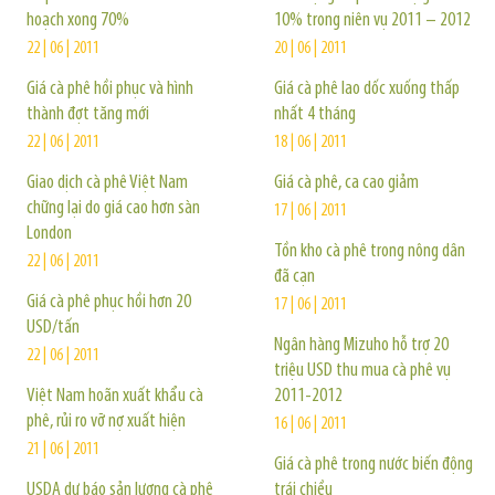
hoạch xong 70%
10% trong niên vụ 2011 – 2012
22 | 06 | 2011
20 | 06 | 2011
Giá cà phê hồi phục và hình
Giá cà phê lao dốc xuống thấp
thành đợt tăng mới
nhất 4 tháng
22 | 06 | 2011
18 | 06 | 2011
Giao dịch cà phê Việt Nam
Giá cà phê, ca cao giảm
chững lại do giá cao hơn sàn
17 | 06 | 2011
London
Tồn kho cà phê trong nông dân
22 | 06 | 2011
đã cạn
Giá cà phê phục hồi hơn 20
17 | 06 | 2011
USD/tấn
Ngân hàng Mizuho hỗ trợ 20
22 | 06 | 2011
triệu USD thu mua cà phê vụ
Việt Nam hoãn xuất khẩu cà
2011-2012
phê, rủi ro vỡ nợ xuất hiện
16 | 06 | 2011
21 | 06 | 2011
Giá cà phê trong nước biến động
USDA dự báo sản lượng cà phê
trái chiều