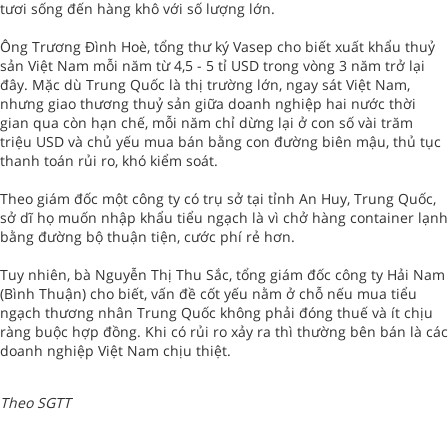
tươi sống đến hàng khô với số lượng lớn.
Ông Trương Đình Hoè, tổng thư ký Vasep cho biết xuất khẩu thuỷ
sản Việt Nam mỗi năm từ 4,5 - 5 tỉ USD trong vòng 3 năm trở lại
đây. Mặc dù Trung Quốc là thị trường lớn, ngay sát Việt Nam,
nhưng giao thương thuỷ sản giữa doanh nghiệp hai nước thời
gian qua còn hạn chế, mỗi năm chỉ dừng lại ở con số vài trăm
triệu USD và chủ yếu mua bán bằng con đường biên mậu, thủ tục
thanh toán rủi ro, khó kiểm soát.
Theo giám đốc một công ty có trụ sở tại tỉnh An Huy, Trung Quốc,
sở dĩ họ muốn nhập khẩu tiểu ngạch là vì chở hàng container lạnh
bằng đường bộ thuận tiện, cước phí rẻ hơn.
Tuy nhiên, bà Nguyễn Thị Thu Sắc, tổng giám đốc công ty Hải Nam
(Bình Thuận) cho biết, vấn đề cốt yếu nằm ở chỗ nếu mua tiểu
ngạch thương nhân Trung Quốc không phải đóng thuế và ít chịu
ràng buộc hợp đồng. Khi có rủi ro xảy ra thì thường bên bán là các
doanh nghiệp Việt Nam chịu thiệt.
Theo SGTT