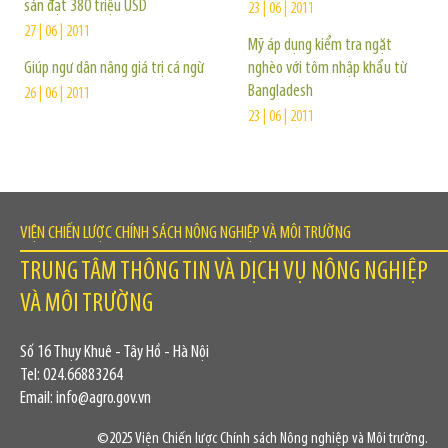
sản đạt 380 triệu USD
23 | 06 | 2011
27 | 06 | 2011
Mỹ áp dụng kiểm tra ngặt
Giúp ngư dân nâng giá trị cá ngừ
nghèo với tôm nhập khẩu từ
Bangladesh
26 | 06 | 2011
23 | 06 | 2011
VIỆN CHIẾN LƯỢC CHÍNH SÁCH NÔNG NGHIỆP VÀ MÔI TRƯỜNG
TRUNG TÂM THÔNG TIN VÀ DỊCH VỤ NÔNG NGHIỆP
VÀ MÔI TRƯỜNG
Số 16 Thụy Khuê - Tây Hồ - Hà Nội
Tel: 024.66883264
Email: info@agro.gov.vn
©2025 Viện Chiến lược Chính sách Nông nghiệp và Môi trường.