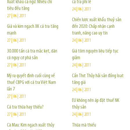
Xuất khẩu cá ngừ: Nhiều chỉ
cá tra phi lê
tiêu đều tăng
24 | 06 | 2011
27 | 06 | 2011
Chiến lược xuất khẩu thuỷ sản
Giá và kim ngạch XK cá tra tăng
đến 2020: Chấp nhận cạnh
mạnh
tranh, nâng cao uy tín
27 | 06 | 2011
24 | 06 | 2011
30.000 tấn cá tra mắc kẹt, dân
Giá tôm nguyên liệu tiếp tục
có nguy cơ phá sản
giảm
27 | 06 | 2011
24 | 06 | 2011
Mỹ ra quyết định cuối cùng về
Cần Thơ: Thủy hải sản đồng loạt
thuế CBPG với cá tra Việt Nam
tăng giá
lần 7
24 | 06 | 2011
27 | 06 | 2011
EU không nên áp đặt thuế NK
Cá tra thừa hay thiếu?
thủy sản
27 | 06 | 2011
24 | 06 | 2011
Cà Mau: Kim ngạch xuất thủy
Thừa mà thiếu