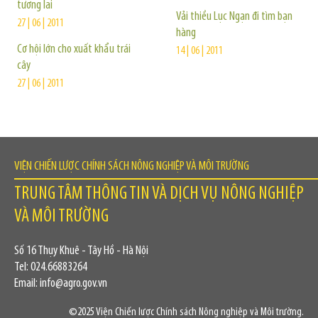
tương lai
Vải thiều Lục Ngạn đi tìm bạn
27 | 06 | 2011
hàng
Cơ hội lớn cho xuất khẩu trái
14 | 06 | 2011
cây
27 | 06 | 2011
VIỆN CHIẾN LƯỢC CHÍNH SÁCH NÔNG NGHIỆP VÀ MÔI TRƯỜNG
TRUNG TÂM THÔNG TIN VÀ DỊCH VỤ NÔNG NGHIỆP
VÀ MÔI TRƯỜNG
Số 16 Thụy Khuê - Tây Hồ - Hà Nội
Tel: 024.66883264
Email: info@agro.gov.vn
©2025 Viện Chiến lược Chính sách Nông nghiệp và Môi trường.