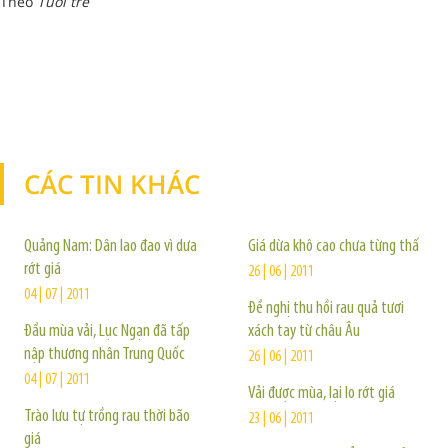
Theo
Tuổi trẻ
CÁC TIN KHÁC
TIN KHÁC
Quảng Nam: Dân lao đao vì dưa
Giá dừa khô cao chưa từng thấ
rớt giá
26 | 06 | 2011
04 | 07 | 2011
Đề nghị thu hồi rau quả tươi
Đầu mùa vải, Lục Ngạn đã tấp
xách tay từ châu Âu
nập thương nhân Trung Quốc
26 | 06 | 2011
04 | 07 | 2011
Vải được mùa, lại lo rớt giá
Trào lưu tự trồng rau thời bão
23 | 06 | 2011
giá