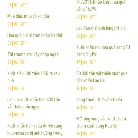
4T/2011: Nhập khẩu rau quả
03 | 07 | 2011
tăng 16,7%
Mua dừa, mua cả xơ dừa
21 | 06 | 2011
01 | 07 | 2011
Lao đao vì thanh long rớt giá
Hoa quả giá rẻ tràn ngập Hà Nội
20 | 06 | 2011
01 | 07 | 2011
Xuất khẩu rau hoa quả sang EU
Thị trường trái cây nhập ngoại
tăng 31,4%
29 | 06 | 2011
17 | 06 | 2011
Xuất siêu 180 triệu USD từ rau
80.000 tấn vải thiều xuất qua
quả
cửa khẩu Lào Cai
28 | 06 | 2011
16 | 06 | 2011
Lào Cai xuất khẩu hơn 400 tấn
Tăng thuế - Dừa vẫn thiếu
vải thiều mỗi ngày
16 | 06 | 2011
28 | 06 | 2011
Mở rộng vùng sản xuất chôm
Xuất khẩu hành của Ấn Độ sang
chôm xuất sang Hoa Kỳ
Indonesia sẽ bị ảnh hưởng trong
15 | 06 | 2011