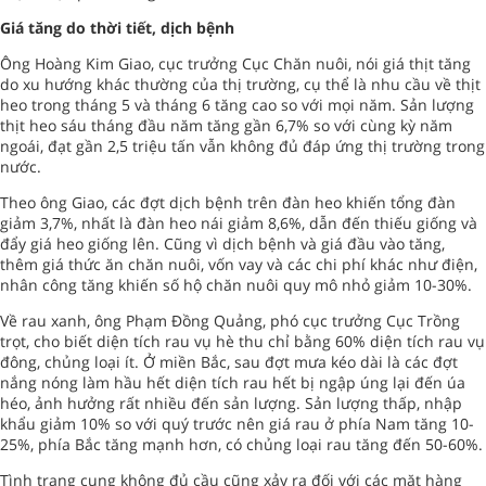
Giá tăng do thời tiết, dịch bệnh
Ông Hoàng Kim Giao, cục trưởng Cục Chăn nuôi, nói giá thịt tăng
do xu hướng khác thường của thị trường, cụ thể là nhu cầu về thịt
heo trong tháng 5 và tháng 6 tăng cao so với mọi năm. Sản lượng
thịt heo sáu tháng đầu năm tăng gần 6,7% so với cùng kỳ năm
ngoái, đạt gần 2,5 triệu tấn vẫn không đủ đáp ứng thị trường trong
nước.
Theo ông Giao, các đợt dịch bệnh trên đàn heo khiến tổng đàn
giảm 3,7%, nhất là đàn heo nái giảm 8,6%, dẫn đến thiếu giống và
đẩy giá heo giống lên. Cũng vì dịch bệnh và giá đầu vào tăng,
thêm giá thức ăn chăn nuôi, vốn vay và các chi phí khác như điện,
nhân công tăng khiến số hộ chăn nuôi quy mô nhỏ giảm 10-30%.
Về rau xanh, ông Phạm Đồng Quảng, phó cục trưởng Cục Trồng
trọt, cho biết diện tích rau vụ hè thu chỉ bằng 60% diện tích rau vụ
đông, chủng loại ít. Ở miền Bắc, sau đợt mưa kéo dài là các đợt
nắng nóng làm hầu hết diện tích rau hết bị ngập úng lại đến úa
héo, ảnh hưởng rất nhiều đến sản lượng. Sản lượng thấp, nhập
khẩu giảm 10% so với quý trước nên giá rau ở phía Nam tăng 10-
25%, phía Bắc tăng mạnh hơn, có chủng loại rau tăng đến 50-60%.
Tình trạng cung không đủ cầu cũng xảy ra đối với các mặt hàng