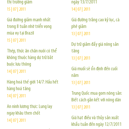
thị trường giảm
ngày 13/7/2011
15 | 07 | 2011
14 | 07 | 2011
Giá đường giảm mạnh nhất
Giá đường trắng cao kỷ lục, cà
trong 8 tuần nhờ triển vọng
phê giảm
mùa vụ tại Brazil
13 | 07 | 2011
15 | 07 | 2011
Dự trữ giảm đẩy giá nông sản
Thép, thức ăn chăn nuôi có thể
tăng
không thuộc hàng dự trữ bắt
13 | 07 | 2011
buộc lưu thông
Giá muối sẽ ổn định đến cuối
14 | 07 | 2011
năm
Hàng hoá thế giới 14/7: Hầu hết
13 | 07 | 2011
hàng hoá tăng
Trung Quốc mua gom nông sản:
14 | 07 | 2011
Biết cách gắn kết với nông dân
An ninh lương thực: Lung lay
13 | 07 | 2011
ngay khâu then chốt
Giá hạt điều và thủy sản xuất
14 | 07 | 2011
khẩu tuần đến ngày 12/7/2011