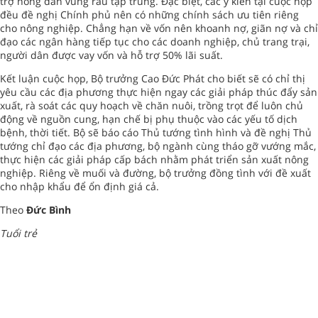
trợ nông dân vùng rau tập trung. Đặc biệt, các ý kiến tại cuộc họp
đều đề nghị Chính phủ nên có những chính sách ưu tiên riêng
cho nông nghiệp. Chẳng hạn về vốn nên khoanh nợ, giãn nợ và chỉ
đạo các ngân hàng tiếp tục cho các doanh nghiệp, chủ trang trại,
người dân được vay vốn và hỗ trợ 50% lãi suất.
Kết luận cuộc họp, Bộ trưởng Cao Đức Phát cho biết sẽ có chỉ thị
yêu cầu các địa phương thực hiện ngay các giải pháp thúc đẩy sản
xuất, rà soát các quy hoạch về chăn nuôi, trồng trọt để luôn chủ
động về nguồn cung, hạn chế bị phụ thuộc vào các yếu tố dịch
bệnh, thời tiết. Bộ sẽ báo cáo Thủ tướng tình hình và đề nghị Thủ
tướng chỉ đạo các địa phương, bộ ngành cùng tháo gỡ vướng mắc,
thực hiện các giải pháp cấp bách nhằm phát triển sản xuất nông
nghiệp. Riêng về muối và đường, bộ trưởng đồng tình với đề xuất
cho nhập khẩu để ổn định giá cả.
Theo
Đức Bình
Tuổi trẻ