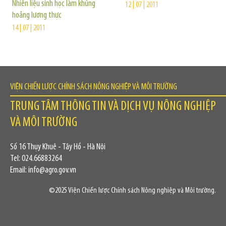
Nhiên liệu sinh học làm khủng
12 | 07 | 2011
hoảng lương thực
14 | 07 | 2011
VIỆN CHIẾN LƯỢC CHÍNH SÁCH NÔNG NGHIỆP VÀ MÔI TRƯỜNG
TRUNG TÂM THÔNG TIN VÀ DỊCH VỤ NÔNG NGHIỆP
VÀ MÔI TRƯỜNG
Số 16 Thụy Khuê - Tây Hồ - Hà Nội
Tel: 024.66883264
Email: info@agro.gov.vn
©2025 Viện Chiến lược Chính sách Nông nghiệp và Môi trường.