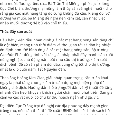
như muối, đường, tôm, cá... Bà Trần Thị Miêng - phó cục trưởng
Cục Chế biến, thương mại nông lâm thủy sản và nghề muối - cho
rằng giá các mặt hàng tăng do cung không đủ cầu. Riêng đối với
đường và muối, bà Miêng đề nghị nên xem xét, cân nhắc việc
nhập muối, đường để bù vào chỗ thiếu.
Thúc đẩy sản xuất
Hầu hết ý kiến đều nhận định giá các mặt hàng nông sản tăng chỉ
là đột biến, mang tính thời điểm và thời gian tới sẽ dần hạ nhiệt,
ổn định hơn. Để bình ổn giá các mặt hàng nông sản, Bộ trưởng
Cao Đức Phát đồng tình với các giải pháp phải đẩy mạnh sản xuất
nông nghiệp, chủ động nắm bắt nhu cầu thị trường, kiểm soát
dịch bệnh để có sản phẩm dồi dào, cung ứng tốt cho thị trường,
nhất là dịp cuối năm, Tết Nguyên đán.
Theo ông Hoàng Kim Giao, giải pháp quan trọng, cần triển khai
ngay là phải tăng cường kiểm tra, áp dụng mọi biện pháp để
khống chế dịch. Hướng dẫn, hỗ trợ người dân về kỹ thuật để tăng
nhanh đàn heo, khuyến khích người chăn nuôi phát triển đàn gia
cầm và các vật nuôi có chu kỳ thu hoạch ngắn như gà, vịt.
Đại diện Cục Trồng trọt đề nghị các địa phương đẩy mạnh gieo
trồng rau, nếu cần thiết thì đề xuất UBND tỉnh có chính sách hỗ