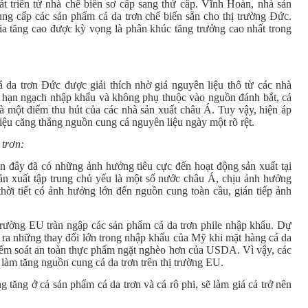
t triển từ nhà chế biến sơ cấp sang thứ cấp. Vĩnh Hoàn, nhà sản
cung cấp các sản phẩm cá da trơn chế biến sẵn cho thị trường Đức.
gia tăng cao được kỳ vọng là phân khúc tăng trưởng cao nhất trong
 da trơn Đức được giải thích nhờ giá nguyên liệu thô từ các nhà
 hạn ngạch nhập khẩu và không phụ thuộc vào nguồn đánh bắt, cá
à một điểm thu hút của các nhà sản xuất châu Á. Tuy vậy, hiện áp
iệu căng thẳng nguồn cung cá nguyên liệu ngày một rõ rệt.
 trơn:
 gần đây đã có những ảnh hưởng tiêu cực đến hoạt động sản xuất tại
n xuất tập trung chủ yếu là một số nước châu Á, chịu ảnh hưởng
thời tiết có ảnh hưởng lớn đến nguồn cung toàn cầu, gián tiếp ảnh
 trường EU tràn ngập các sản phẩm cá da trơn phile nhập khẩu. Dự
y ra những thay đổi lớn trong nhập khẩu của Mỹ khi mặt hàng cá da
kiểm soát an toàn thực phẩm ngặt nghèo hơn của USDA. Vì vậy, các
làm tăng nguồn cung cá da trơn trên thị trường EU.
tăng ở cả sản phẩm cá da trơn và cá rô phi, sẽ làm giá cả trở nên