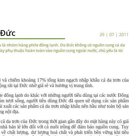
 Đức
29 | 07 | 2011
yếu là nhóm hàng phile đông lạnh. Do Đức không có nguồn cung cá da
 này phụ thuộc hoàn toàn vào nguồn cung ngoài nước, chủ yếu là từ
hai và chiếm khoảng 17% tổng kim ngạch nhập khẩu cá da trơn của
g rãi tại Đức nhờ giá rẻ và hương vị trung tính.
le đông lạnh do khác với những người tiêu dùng tại các nước Đông
ẩm tươi sống, người tiêu dùng Đức đã quen sử dụng các sản phẩm
tái xuất các sản phẩm cá da trơn nhập khẩu nên hầu như toàn bộ sản
g nội địa.
á da trơn của Đức trong thời gian gần đây do mặt hàng này có giá
c nhà bán lẻ lớn đối với cá nuôi trồng để đảm bảo nguồn cung. Tuy
 về chất lượng, dư lượng hoá chất và phát triển bền vững khi tiêu