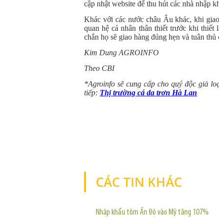
cập nhật website để thu hút các nhà nhập k
Khác với các nước châu Âu khác, khi gia
quan hệ cá nhân thân thiết trước khi thiế
chắn họ sẽ giao hàng đúng hẹn và tuân thủ 
Kim Dung AGROINFO
Theo CBI
*Agroinfo sẽ cung cấp cho quý độc giả loạ
tiếp:
Thị trường cá da trơn Hà Lan
CÁC TIN KHÁC
Nhập khẩu tôm Ấn Độ vào Mỹ tăng 107%