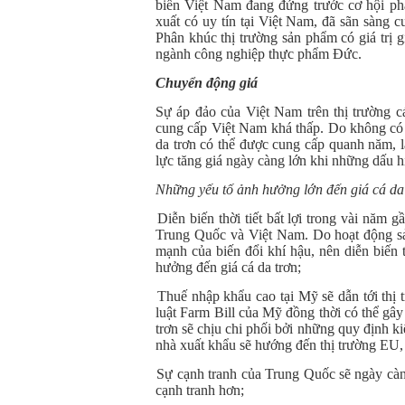
biến Việt Nam đang đứng trước cơ hội phá
xuất có uy tín tại Việt Nam, đã sãn sàng 
Phân khúc thị trường sản phẩm có giá trị 
ngành công nghiệp thực phẩm Đức.
Chuyển động giá
Sự áp đảo của Việt Nam trên thị trường cá
cung cấp Việt Nam khá thấp. Do không có
da trơn có thể được cung cấp quanh năm, l
lực tăng giá ngày càng lớn khi những dấu h
Những yếu tố ảnh hưởng lớn đến giá cá da
(1)
Diễn biến thời tiết bất lợi trong vài năm
Trung Quốc và Việt Nam. Do hoạt động sả
mạnh của biến đổi khí hậu, nên diễn biến 
hưởng đến giá cá da trơn;
(2)
Thuế nhập khẩu cao tại Mỹ sẽ dẫn tới thị
luật Farm Bill của Mỹ đồng thời có thể gâ
trơn sẽ chịu chi phối bởi những quy định 
nhà xuất khẩu sẽ hướng đến thị trường EU, 
(3)
Sự cạnh tranh của Trung Quốc sẽ ngày càng 
cạnh tranh hơn;