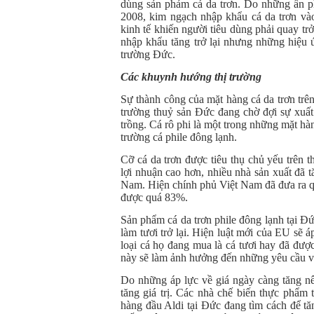
dùng sản phảm cá da trơn. Do những ấn ph
2008, kim ngạch nhập khẩu cá da trơn và
kinh tế khiến người tiêu dùng phải quay tr
nhập khẩu tăng trở lại nhưng những hiệu ứ
trường Đức.
Các khuynh hướng thị trường
Sự thành công của mặt hàng cá da trơn trê
trường thuỷ sản Đức đang chờ đợi sự xuất 
trồng. Cá rô phi là một trong những mặt hàn
trường cá phile đông lạnh.
Cỡ cá da trơn được tiêu thụ chủ yếu trên 
lợi nhuận cao hơn, nhiều nhà sản xuất đã t
Nam. Hiện chính phủ Việt Nam đã đưa ra 
được quá 83%.
Sản phẩm cá da trơn phile đông lạnh tại Đ
làm tươi trở lại. Hiện luật mới của EU sẽ 
loại cá họ đang mua là cá tươi hay đã đượ
này sẽ làm ảnh hưởng đến những yêu cầu về
Do những áp lực về giá ngày càng tăng nê
tăng giá trị. Các nhà chế biến thực phẩ
hàng đầu Aldi tại Đức đang tìm cách để tă