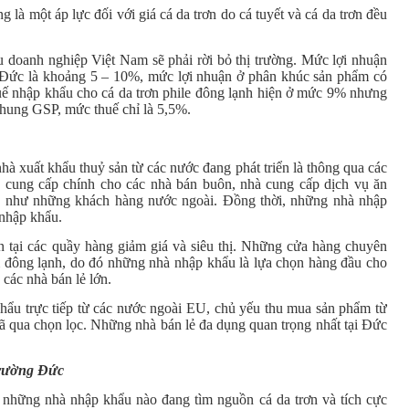
 là một áp lực đối với giá cá da trơn do cá tuyết và cá da trơn đều
 doanh nghiệp Việt Nam sẽ phải rời bỏ thị trường. Mức lợi nhuận
 Đức là khoảng 5 – 10%, mức lợi nhuận ở phân khúc sản phẩm có
thuế nhập khẩu cho cá da trơn phile đông lạnh hiện ở mức 9% nhưng
hung GSP, mức thuế chỉ là 5,5%.
à xuất khẩu thuỷ sản từ các nước đang phát triển là thông qua các
 cung cấp chính cho các nhà bán buôn, nhà cung cấp dịch vụ ăn
ũng như những khách hàng nước ngoài. Đồng thời, những nhà nhập
 nhập khẩu.
 tại các quầy hàng giảm giá và siêu thị. Những cửa hàng chuyên
m đông lạnh, do đó những nhà nhập khẩu là lựa chọn hàng đầu cho
các nhà bán lẻ lớn.
hẩu trực tiếp từ các nước ngoài EU, chủ yếu thu mua sản phẩm từ
 qua chọn lọc. Những nhà bán lẻ đa dụng quan trọng nhất tại Đức
trường Đức
 những nhà nhập khẩu nào đang tìm nguồn cá da trơn và tích cực