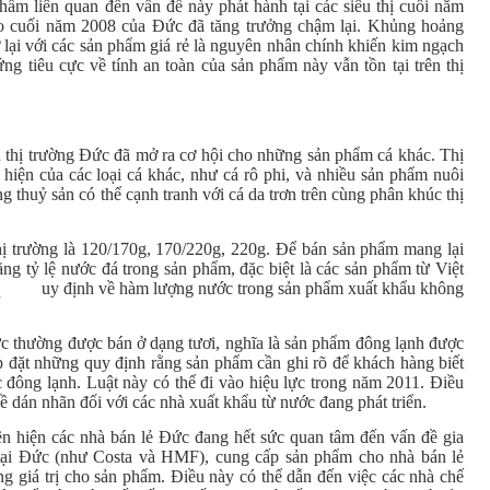
ẩm liên quan đến vấn đề này phát hành tại các siêu thị cuối năm
o cuối năm 2008 của Đức đã tăng trưởng chậm lại. Khủng hoảng
ở lại với các sản phẩm giá rẻ là nguyên nhân chính khiến kim ngạch
ng tiêu cực về tính an toàn của sản phẩm này vẫn tồn tại trên thị
n thị trường Đức đã mở ra cơ hội cho những sản phẩm cá khác. Thị
hiện của các loại cá khác, như cá rô phi, và nhiều sản phẩm nuôi
g thuỷ sản có thể cạnh tranh với cá da trơn trên cùng phân khúc thị
thị trường là 120/170g, 170/220g, 220g. Để bán sản phẩm mang lại
ăng tỷ lệ nước đá trong sản phẩm, đặc biệt là các sản phẩm từ Việt
q
uy định về hàm lượng nước trong sản phẩm xuất khẩu không
ức thường được bán ở dạng tươi, nghĩa là sản phẩm đông lạnh được
áp đặt những quy định rằng sản phẩm cần ghi rõ để khách hàng biết
c đông lạnh. Luật này có thể đi vào hiệu lực trong năm 2011. Điều
 dán nhãn đối với các nhà xuất khẩu từ nước đang phát triển.
n hiện các nhà bán lẻ Đức đang hết sức quan tâm đến vấn đề gia
m tại Đức (như Costa và HMF), cung cấp sản phẩm cho nhà bán lẻ
ng giá trị cho sản phẩm. Điều này có thể dẫn đến việc các nhà chế