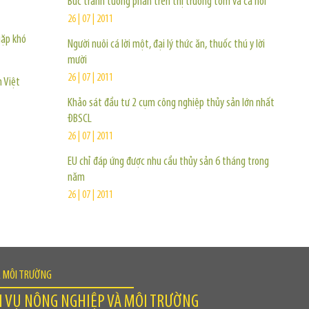
Bức tranh tương phản trên thị trường tôm và cá hồi
26 | 07 | 2011
gặp khó
Người nuôi cá lời một, đại lý thức ăn, thuốc thú y lời
mười
26 | 07 | 2011
 Việt
Khảo sát đầu tư 2 cụm công nghiệp thủy sản lớn nhất
ĐBSCL
26 | 07 | 2011
EU chỉ đáp ứng được nhu cầu thủy sản 6 tháng trong
năm
26 | 07 | 2011
À MÔI TRƯỜNG
H VỤ NÔNG NGHIỆP VÀ MÔI TRƯỜNG