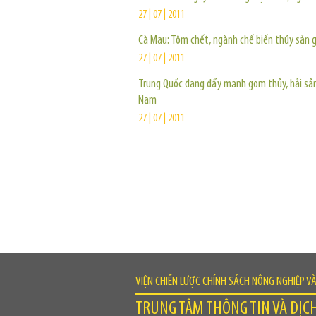
27 | 07 | 2011
Cà Mau: Tôm chết, ngành chế biến thủy sản 
27 | 07 | 2011
Trung Quốc đang đẩy mạnh gom thủy, hải sản
Nam
27 | 07 | 2011
VIỆN CHIẾN LƯỢC CHÍNH SÁCH NÔNG NGHIỆP V
TRUNG TÂM THÔNG TIN VÀ DỊC