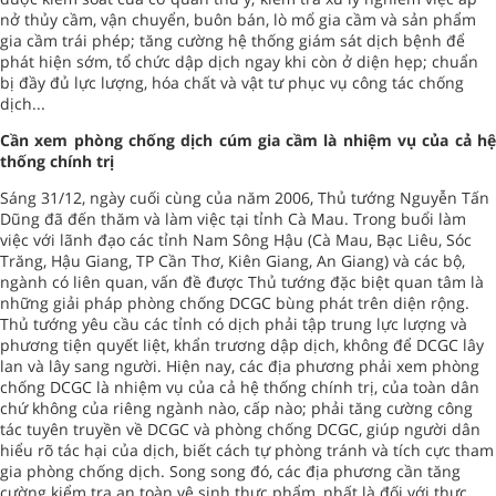
nở thủy cầm, vận chuyển, buôn bán, lò mổ gia cầm và sản phẩm
gia cầm trái phép; tăng cường hệ thống giám sát dịch bệnh để
phát hiện sớm, tổ chức dập dịch ngay khi còn ở diện hẹp; chuẩn
bị đầy đủ lực lượng, hóa chất và vật tư phục vụ công tác chống
dịch...
Cần xem phòng chống dịch cúm gia cầm là nhiệm vụ của cả hệ
thống chính trị
Sáng 31/12, ngày cuối cùng của năm 2006, Thủ tướng Nguyễn Tấn
Dũng đã đến thăm và làm việc tại tỉnh Cà Mau. Trong buổi làm
việc với lãnh đạo các tỉnh Nam Sông Hậu (Cà Mau, Bạc Liêu, Sóc
Trăng, Hậu Giang, TP Cần Thơ, Kiên Giang, An Giang) và các bộ,
ngành có liên quan, vấn đề được Thủ tướng đặc biệt quan tâm là
những giải pháp phòng chống DCGC bùng phát trên diện rộng.
Thủ tướng yêu cầu các tỉnh có dịch phải tập trung lực lượng và
phương tiện quyết liệt, khẩn trương dập dịch, không để DCGC lây
lan và lây sang người. Hiện nay, các địa phương phải xem phòng
chống DCGC là nhiệm vụ của cả hệ thống chính trị, của toàn dân
chứ không của riêng ngành nào, cấp nào; phải tăng cường công
tác tuyên truyền về DCGC và phòng chống DCGC, giúp người dân
hiểu rõ tác hại của dịch, biết cách tự phòng tránh và tích cực tham
gia phòng chống dịch. Song song đó, các địa phương cần tăng
cường kiểm tra an toàn vệ sinh thực phẩm, nhất là đối với thực