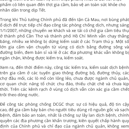
phẩm có liên quan đến thịt gia cầm, bảo vệ an toàn sức khỏe cho
nhân dân trong dịp Tết.
Trong khi Thủ tướng Chính phủ đã đến tận Cà Mau, nơi bùng phát
ổ dịch để trực tiếp chỉ đạo công tác phòng chống dịch, nhưng sáng
1/1/2007, những chuyến xe khách và xe tải có chở gia cầm tiêu thụ
ở thành phố Cần Thơ và thành phố Hồ Chí Minh vẫn chạy thẳng
băng, nhiều xe không bị dừng kiểm soát ở các Trạm thú y. Một số
lớn gia cẩm vận chuyển từ vùng có dịch bằng đường sông và
đường biển, đem bán sỉ và lẻ ở các địa phương khác vẫn không bị
ngăn chặn, không được kiểm tra, kiểm soát.
Xem ra, đến thời điểm này, công tác kiểm tra, kiểm soát dịch bệnh
trên gia cầm ở các tuyến giao thông đường bộ, đường thủy, các
chợ đầu mối, các lò mổ còn lỏng lẻo, chưa được ngành chủ quản,
cơ quan chức năng tổ chức chu đáo, thiếu chặt chẽ và chưa kịp
thời. Trên các kênh rạch ở vùng có dịch vẫn còn xác gia cầm chết
trôi theo dòng nước.
Để công tác phòng chống DCGC thực sự có hiệu quả, độ tin cậy
cao, để gia cầm bày bán cho người tiêu dùng rõ nguồn gốc và sạch
bệnh, đảm bảo an toàn, nhất là chống sự lây lan dịch bệnh, chính
quyền các địa phương cần khẩn trương, kiên quyết chấp hành quy
định của Chính phủ và chỉ đạo của ngành chủ quản, không xem