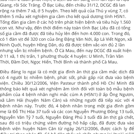
Giang, rồi Sóc Trăng. Ở Bạc Liêu, đến chiều 31/12, DCGC đã lan
rộng ra thêm 7 xã, ở 5 huyện. Theo kết quả của Thú y vùng 7, có
thêm 5 mẫu xét nghiệm gia cầm cho kết quả dương tính H5N1.
Tổng đàn gia cầm ở các hộ trên phát hiện bệnh và tiêu hủy 1.560
con vịt. Như vậy, đến thời điểm này toàn tỉnh Bạc Liêu đã có tổng
số gia cầm đã được đã tiêu hủy lên đến hơn 4.000 con. Trong đó,
có 1 đàn vịt đẻ 320 con của ông Đặng Văn Nới, ấp Lá Viết Ngọn, xã
Ninh Quới, huyện Hồng Dân, dù đã được tiêm vắc-xin đủ 2 lần
nhưng vẫn bị nhiễm bệnh. Ở Cà Mau, đến nay DCGC đã xuất hiện
ở 11 xã, 1 thị trấn, 1 phường thuộc 4 huyện: U Minh, Trần Văn
Thời, Đầm Dơi, Ngọc Hiển, Thới Bình và thành phố Cà Mau.
Điều đáng lo ngại là có một gia đình ăn thịt gia cầm mắc dịch đã
có 4 người bị nhiễm bệnh, phát sốt, phải gấp rút đưa vào bệnh
viện. Chiều 30/12/2006, Viện Pasteur thành phố Hồ Chí Minh đã
thông báo kết quả xét nghiệm âm tính đối với toàn bộ mẫu bệnh
phẩm của 4 bệnh nhân nghi mắc cúm A (H5N1) ở ấp Ông Ngươn,
xã Lâm Hải (huyện Năm Căn) và những người đã tiếp xúc với 4
bệnh nhân này. Trước đó, 4 bệnh nhân trong một gia đình gồm
mẹ là Đỗ Thị Hòa 37 tuổi và các con Nguyễn Phương Đông 13 tuổi,
Nguyễn Văn Tỷ 7 tuổi, Nguyễn Đăng Phú 3 tuổi đã ăn thịt gà chết,
sau đó có triệu chứng viêm đường hô hấp cấp, đã được đưa vào
bệnh viện huyện Năm Căn từ ngày 26/12/2006, được cách ly để