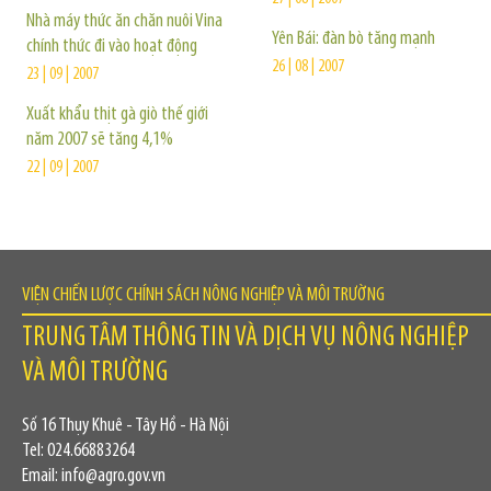
Nhà máy thức ăn chăn nuôi Vina
Yên Bái: đàn bò tăng mạnh
chính thức đi vào hoạt động
26 | 08 | 2007
23 | 09 | 2007
Xuất khẩu thịt gà giò thế giới
năm 2007 sẽ tăng 4,1%
22 | 09 | 2007
VIỆN CHIẾN LƯỢC CHÍNH SÁCH NÔNG NGHIỆP VÀ MÔI TRƯỜNG
TRUNG TÂM THÔNG TIN VÀ DỊCH VỤ NÔNG NGHIỆP
VÀ MÔI TRƯỜNG
Số 16 Thụy Khuê - Tây Hồ - Hà Nội
Tel: 024.66883264
Email: info@agro.gov.vn