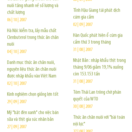
nuôi tăng nhanh về số lượng và
Tỉnh Hậu Giang tái phát dịch
chất lượng
cúm gia cầm
06 | 10 | 2007
02 | 09 | 2007
Hà Nội: kiểm tra, lấy mẫu chất
Hàn Quốc phát hiện ổ cúm gia
Clenbuterol trong thức ăn chăn
cầm thứ 3 trong tháng
nuôi
31 | 08 | 2007
04 | 10 | 2007
Nhật Bản : nhập khẩu thịt trong
Danh mục thức ăn chăn nuôi,
tháng 9/06 giảm 19,1% xuống
nguyên liệu thức ăn chăn nuôi
còn 153.153 tấn
được nhập khẩu vào Việt Nam
31 | 08 | 2007
02 | 10 | 2007
Tôm Thái Lan trông chờ phán
Kinh nghiệm chọn giống lợn tốt
quyết của WTO
29 | 09 | 2007
30 | 08 | 2007
Mỹ "bật đèn xanh" cho việc bán
Thức ăn chăn nuôi với "bài toán
sữa và thịt gia súc nhân bản
nội lực"
27 | 09 | 2007
27 | 08 | 2007