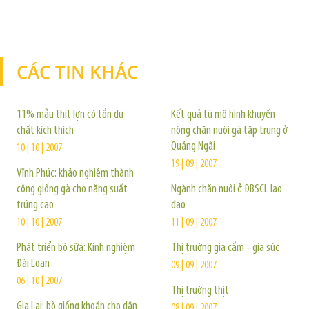
CÁC TIN KHÁC
TIN KHÁC
11% mẫu thịt lợn có tồn dư
Kết quả từ mô hình khuyến
chất kích thích
nông chăn nuôi gà tập trung ở
Quảng Ngãi
10 | 10 | 2007
19 | 09 | 2007
Vĩnh Phúc: khảo nghiệm thành
công giống gà cho năng suất
Ngành chăn nuôi ở ĐBSCL lao
trứng cao
đao
10 | 10 | 2007
11 | 09 | 2007
Phát triển bò sữa: Kinh nghiệm
Thị trường gia cầm - gia súc
Đài Loan
09 | 09 | 2007
06 | 10 | 2007
Thị trường thịt
Gia Lai: bò giống khoán cho dân
08 | 09 | 2007