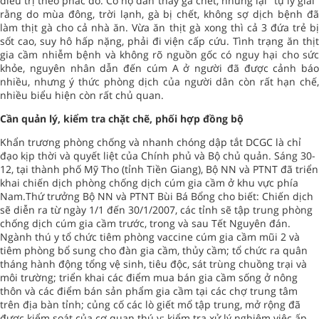
điều trị theo phác đồ. Có hộ dân thấy gà chết, nhưng lại "tự lý giải"
rằng do mùa đông, trời lạnh, gà bị chết, không sợ dịch bệnh đã
làm thịt gà cho cả nhà ăn. Vừa ăn thịt gà xong thì cả 3 đứa trẻ bị
sốt cao, suy hô hấp nặng, phải đi viện cấp cứu. Tình trạng ăn thịt
gia cầm nhiễm bệnh và không rõ nguồn gốc có nguy hại cho sức
khỏe, nguyên nhân dẫn đến cúm A ở người đã được cảnh báo
nhiều, nhưng ý thức phòng dịch của người dân còn rất hạn chế,
nhiều biểu hiện còn rất chủ quan.
Cần quản lý, kiểm tra chặt chẽ, phối hợp đồng bộ
Khẩn trương phòng chống và nhanh chóng dập tắt DCGC là chỉ
đạo kịp thời và quyết liệt của Chính phủ và Bộ chủ quản. Sáng 30-
12, tại thành phố Mỹ Tho (tỉnh Tiền Giang), Bộ NN và PTNT đã triển
khai chiến dịch phòng chống dịch cúm gia cầm ở khu vực phía
Nam.Thứ trưởng Bộ NN và PTNT Bùi Bá Bổng cho biết: Chiến dịch
sẽ diễn ra từ ngày 1/1 đến 30/1/2007, các tỉnh sẽ tập trung phòng
chống dịch cúm gia cầm trước, trong và sau Tết Nguyên đán.
Ngành thú y tổ chức tiêm phòng vaccine cúm gia cầm mũi 2 và
tiêm phòng bổ sung cho đàn gia cầm, thủy cầm; tổ chức ra quân
tháng hành động tổng vệ sinh, tiêu độc, sát trùng chuồng trại và
môi trường; triển khai các điểm mua bán gia cầm sống ở nông
thôn và các điểm bán sản phẩm gia cầm tại các chợ trung tâm
trên địa bàn tỉnh; củng cố các lò giết mổ tập trung, mở rộng đã
được kiểm soát của cơ quan thú y; kiểm tra xử lý nghiêm việc ấp