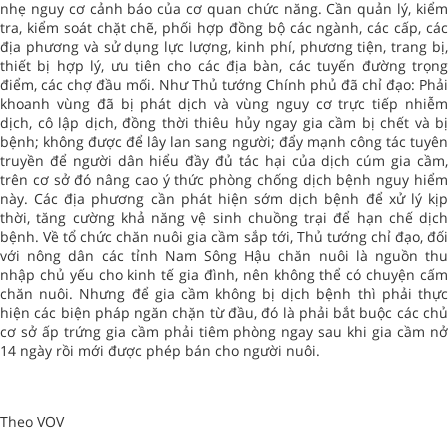
nhẹ nguy cơ cảnh báo của cơ quan chức năng. Cần quản lý, kiểm
tra, kiểm soát chặt chẽ, phối hợp đồng bộ các ngành, các cấp, các
địa phương và sử dụng lực lượng, kinh phí, phương tiện, trang bị,
thiết bị hợp lý, ưu tiên cho các địa bàn, các tuyến đường trọng
điểm, các chợ đầu mối. Như Thủ tướng Chính phủ đã chỉ đạo: Phải
khoanh vùng đã bị phát dịch và vùng nguy cơ trực tiếp nhiễm
dịch, cô lập dịch, đồng thời thiêu hủy ngay gia cầm bị chết và bị
bệnh; không được để lây lan sang người; đẩy mạnh công tác tuyên
truyền để người dân hiểu đầy đủ tác hại của dịch cúm gia cầm,
trên cơ sở đó nâng cao ý thức phòng chống dịch bệnh nguy hiểm
này. Các địa phương cần phát hiện sớm dịch bệnh để xử lý kịp
thời, tăng cường khả năng vệ sinh chuồng trại để hạn chế dịch
bệnh. Về tổ chức chăn nuôi gia cầm sắp tới, Thủ tướng chỉ đạo, đối
với nông dân các tỉnh Nam Sông Hậu chăn nuôi là nguồn thu
nhập chủ yếu cho kinh tế gia đình, nên không thể có chuyện cấm
chăn nuôi. Nhưng để gia cầm không bị dịch bệnh thì phải thực
hiện các biện pháp ngăn chặn từ đầu, đó là phải bắt buộc các chủ
cơ sở ấp trứng gia cầm phải tiêm phòng ngay sau khi gia cầm nở
14 ngày rồi mới được phép bán cho người nuôi.
Theo VOV