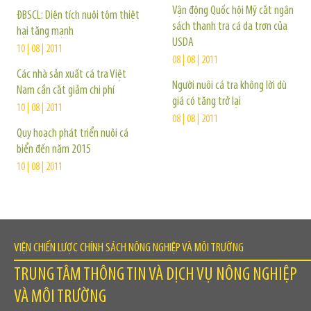
Vận động Quốc hội Mỹ cắt ngân
ĐBSCL: Diện tích nuôi tôm thiệt
sách thanh tra cá da trơn của
hại tăng mạnh
USDA
10 | 08 | 2011
08 | 08 | 2011
Các nhà sản xuất cá tra Việt
Người nuôi cá tra không lời dù
Nam cần cắt giảm chi phí
giá có tăng trở lại
10 | 08 | 2011
08 | 08 | 2011
Quy hoạch phát triển nuôi cá
biển đến năm 2015
10 | 08 | 2011
VIỆN CHIẾN LƯỢC CHÍNH SÁCH NÔNG NGHIỆP VÀ MÔI TRƯỜNG
TRUNG TÂM THÔNG TIN VÀ DỊCH VỤ NÔNG NGHIỆP
VÀ MÔI TRƯỜNG