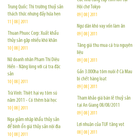
Trung Quốc: Thị trường thuỷ sản
Hội chợ Tokyo
thách thức nhưng đầy hứa hẹn
09 | 08 | 2011
11 | 08 | 2011
Ngư dân khó vay vốn làm ăn
Thuan Phuoc Corp: Xuất khẩu
09 | 08 | 2011
thủy sản gặp nhiều khó khăn
Tăng giá thu mua cá tra nguyên
10 | 08 | 2011
liệu
Nữ doanh nhân Phạm Thị Diệu
09 | 08 | 2011
Hiền - Nặng lòng với cá tra đặc
Gần 3.000ha tôm nuôi ở Cà Mau
sản
bị chết hàng loạt
10 | 08 | 2011
09 | 08 | 2011
Trà Vinh: Thiệt hại vụ tôm sú
Tham khảo giá bán lẻ thuỷ sản
năm 2011 - Có thêm bài học
tại An Giang 08/08/2011
10 | 08 | 2011
09 | 08 | 2011
Nga giảm nhập khẩu thủy sản
Lợi nhuận của TUF tăng vọt
để bình ổn giá thủy sản nội địa
08 | 08 | 2011
10 | 08 | 2011