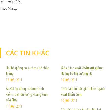
tấn, tăng 67%.
Theo
Vasep
CÁC TIN KHÁC
TIN KHÁC
Hai bộ giằng co vì tôm thẻ chân
Giá cá tra xuất khẩu sụt giảm:
trắng
Hệ lụy từ thị trường EU
12 | 08 | 2011
10 | 08 | 2011
Ấn Độ áp dụng chương trình
Thái Lan dự báo giảm kim ngạch
kiểm soát dư lượng kháng sinh
xuất khẩu tôm
của FDA
10 | 08 | 2011
11 | 08 | 2011
Các nhà cung cấp tôm lớn tại