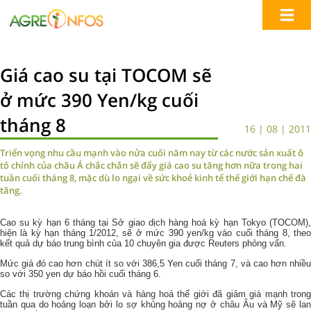
Giá cao su tại TOCOM sẽ
ở mức 390 Yen/kg cuối
tháng 8
16 | 08 | 2011
Triển vọng nhu cầu mạnh vào nửa cuối năm nay từ các nước sản xuất ô
tô chính của châu Á chắc chắn sẽ đẩy giá cao su tăng hơn nữa trong hai
tuần cuối tháng 8, mặc dù lo ngại về sức khoẻ kinh tế thế giới hạn chế đà
tăng.
Cao su kỳ hạn 6 tháng tại Sở giao dịch hàng hoá kỳ hạn Tokyo (TOCOM),
hiện là kỳ hạn tháng 1/2012, sẽ ở mức 390 yen/kg vào cuối tháng 8, theo
kết quả dự báo trung bình của 10 chuyên gia được Reuters phỏng vấn.
Mức giá đó cao hơn chút ít so với 386,5 Yen cuối tháng 7, và cao hơn nhiều
so với 350 yen dự báo hồi cuối tháng 6.
Các thị trường chứng khoán và hàng hoá thế giới đã giảm giá mạnh trong
tuần qua do hoảng loạn bởi lo sợ khủng hoảng nợ ở châu Âu và Mỹ sẽ lan