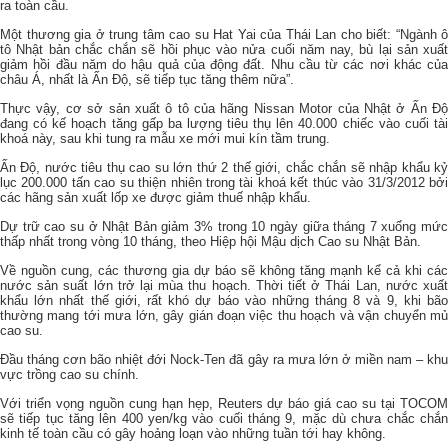
ra toàn cầu.
Một thương gia ở trung tâm cao su Hat Yai của Thái Lan cho biết: “Ngành ô
tô Nhật bản chắc chắn sẽ hồi phục vào nửa cuối năm nay, bù lại sản xuất
giảm hồi đầu năm do hậu quả của động đất. Nhu cầu từ các nơi khác của
châu Á, nhất là Ấn Độ, sẽ tiếp tục tăng thêm nữa”.
Thực vậy, cơ sở sản xuất ô tô của hãng Nissan Motor của Nhật ở Ấn Độ
đang có kế hoạch tăng gấp ba lượng tiêu thụ lên 40.000 chiếc vào cuối tài
khoá này, sau khi tung ra mẫu xe mới mui kín tầm trung.
Ấn Độ, nước tiêu thụ cao su lớn thứ 2 thế giới, chắc chắn sẽ nhập khẩu kỷ
lục 200.000 tấn cao su thiện nhiên trong tài khoá kết thúc vào 31/3/2012 bởi
các hãng sản xuất lốp xe được giảm thuế nhập khẩu.
Dự trữ cao su ở Nhật Bản giảm 3% trong 10 ngày giữa tháng 7 xuống mức
thấp nhất trong vòng 10 tháng, theo Hiệp hội Mậu dịch Cao su Nhật Bản.
Về nguồn cung, các thương gia dự báo sẽ không tăng mạnh kể cả khi các
nước sản suất lớn trở lại mùa thu hoạch. Thời tiết ở Thái Lan, nước xuất
khẩu lớn nhất thế giới, rất khó dự báo vào những tháng 8 và 9, khi bão
thường mang tới mưa lớn, gây gián đoạn việc thu hoạch và vận chuyển mủ
cao su.
Đầu tháng cơn bão nhiệt đới Nock-Ten đã gây ra mưa lớn ở miền nam – khu
vực trồng cao su chính.
Với triển vọng nguồn cung hạn hẹp, Reuters dự báo giá cao su tại TOCOM
sẽ tiếp tục tăng lên 400 yen/kg vào cuối tháng 9, mặc dù chưa chắc chắn
kinh tế toàn cầu có gây hoảng loạn vào những tuần tới hay không.